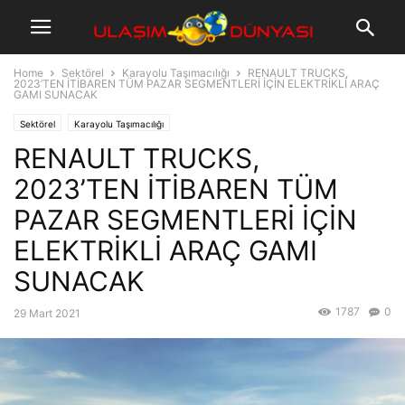
Home
Sektörel
Karayolu Taşımacılığı
RENAULT TRUCKS,
2023’TEN İTİBAREN TÜM PAZAR SEGMENTLERİ İÇİN ELEKTRİKLİ ARAÇ
GAMI SUNACAK
Sektörel
Karayolu Taşımacılığı
RENAULT TRUCKS,
2023’TEN İTİBAREN TÜM
PAZAR SEGMENTLERİ İÇİN
ELEKTRİKLİ ARAÇ GAMI
SUNACAK
1787
0
29 Mart 2021