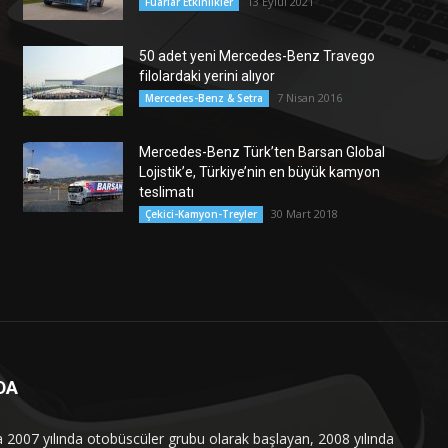
13 Eylül 2021
Fuarlar Etkinlikler
50 adet yeni Mercedes-Benz Travego
filolardaki yerini alıyor
7 Nisan 2016
Mercedes-Benz & Setra
Mercedes-Benz Türk’ten Barsan Global
Lojistik’e, Türkiye’nin en büyük kamyon
teslimatı
30 Mart 2018
Çekici-Kamyon-Treyler
DA
a 2007 yılında otobüscüler grubu olarak başlayan, 2008 yılında