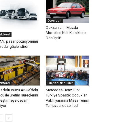
Otomobil
Doksanların Mazda
Modelleri Kült Klasiklere
ektörel
Dönüştü!
N, pazar pozisyonunu
rudu, güçlendirdi
ektörel
Fuarlar Etkinlikler
adolu Isuzu Ar-Ge’deki
Mercedes-Benz Türk,
cü ile üretim süreçlerini
Türkiye Spastik Çocuklar
ileştirmeye devam
Vakfı yararına Masa Tenisi
iyor
Turnuvası düzenledi