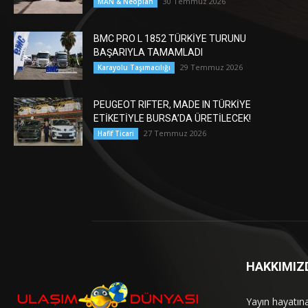
30 Temmuz 2026
MAN & Neoplan
BMC PRO L 1852 TÜRKİYE TURUNU
BAŞARIYLA TAMAMLADI
29 Temmuz 2026
Karayolu Taşımacılığı
PEUGEOT RIFTER, MADE IN TÜRKİYE
ETİKETİYLE BURSA’DA ÜRETİLECEK!
27 Temmuz 2026
Hafif Ticari
HAKKIMIZ
Yayın hayatın