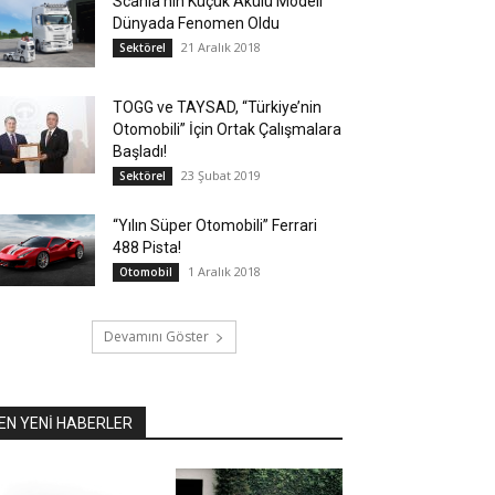
Scania’nın Küçük Akülü Modeli
Dünyada Fenomen Oldu
21 Aralık 2018
Sektörel
TOGG ve TAYSAD, “Türkiye’nin
Otomobili” İçin Ortak Çalışmalara
Başladı!
23 Şubat 2019
Sektörel
“Yılın Süper Otomobili” Ferrari
488 Pista!
1 Aralık 2018
Otomobil
Devamını Göster
EN YENİ HABERLER