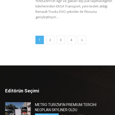
YENİLENİYOR Ağır ve gabari dışı yük taşımacılığının
liderlerinden EKSA Transport, yeni teslim aldığı
Renault Trucks EVO çekiciler ile filosunu
gençleştiriyor....
1
2
3
4
Editörün Seçimi
METRO TURİZM’İN PREMİUM TERCİHİ
NEOPLAN SKYLINER OLDU