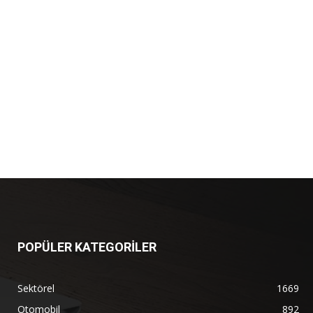
POPÜLER KATEGORİLER
Sektörel
1669
Otomobil
892