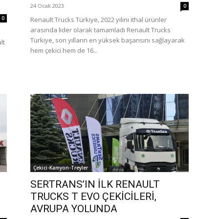
24 Ocak 2023
0
0
Renault Trucks Türkiye, 2022 yılını ithal ürünler
arasında lider olarak tamamladı Renault Trucks
Türkiye, son yılların en yüksek başarısını sağlayarak
lt
hem çekici hem de 16...
Çekici-Kamyon-Treyler
SERTRANS’IN İLK RENAULT
TRUCKS T EVO ÇEKİCİLERİ,
AVRUPA YOLUNDA