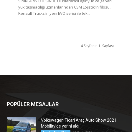
SINIRLARIN ÖTESİNDE Uluslararası ağır yük ve gabari
yük taşımacılığı uzmanlarından CSM Lojistik’in filosu,
Renault Trucks’ın yeni EVO serisi ile tek...
4 Sayfanın 1. Sayfası
POPÜLER MESAJLAR
Volkswagen Ticari Araç Auto Show 2021
Mobility’de yerini aldı