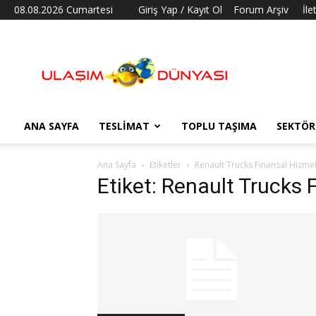
08.08.2026 Cumartesi
Giriş Yap / Kayıt Ol
Forum Arşiv
İle
Ulaşım
Dünyası
ANA SAYFA
TESLIMAT
TOPLU TAŞIMA
SEKTÖR
Ana Sayfa
Etiketler
Renault Trucks Finansal Hizmet
Etiket: Renault Trucks 