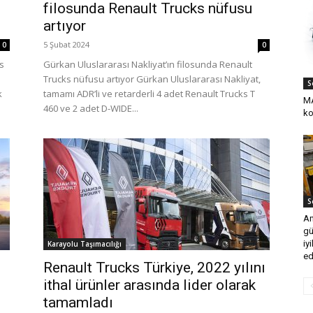
filosunda Renault Trucks nüfusu
artıyor
5 Şubat 2024
0
0
ks
Gürkan Uluslararası Nakliyat’ın filosunda Renault
Trucks nüfusu artıyor Gürkan Uluslararası Nakliyat,
S
k
tamamı ADR’li ve retarderli 4 adet Renault Trucks T
MA
460 ve 2 adet D-WIDE...
ko
S
An
gü
iy
Karayolu Taşımacılığı
ed
Renault Trucks Türkiye, 2022 yılını
ithal ürünler arasında lider olarak
tamamladı