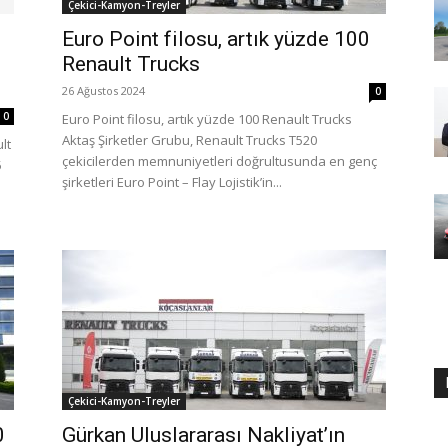
Çekici-Kamyon-Treyler
Euro Point filosu, artık yüzde 100
Renault Trucks
26 Ağustos 2024
0
0
Euro Point filosu, artık yüzde 100 Renault Trucks
Aktaş Şirketler Grubu, Renault Trucks T520
lt
çekicilerden memnuniyetleri doğrultusunda en genç
5
şirketleri Euro Point – Flay Lojistik’in...
Çekici-Kamyon-Treyler
0
Gürkan Uluslararası Nakliyat’ın