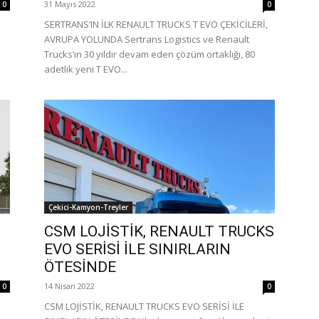
31 Mayıs 2022
0
0
SERTRANS’IN İLK RENAULT TRUCKS T EVO ÇEKİCİLERİ,
AVRUPA YOLUNDA Sertrans Logistics ve Renault
Trucks’ın 30 yıldır devam eden çözüm ortaklığı, 80
adetlik yeni T EVO...
Çekici-Kamyon-Treyler
CSM LOJİSTİK, RENAULT TRUCKS
EVO SERİSİ İLE SINIRLARIN
ÖTESİNDE
14 Nisan 2022
0
0
CSM LOJİSTİK, RENAULT TRUCKS EVO SERİSİ İLE