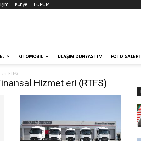
tişim
Künye
FORUM
EL
OTOMOBIL
ULAŞIM DÜNYASI TV
FOTO GALERI
leri (RTFS)
Finansal Hizmetleri (RTFS)