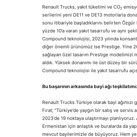
Renault Trucks, yakıt tüketimi ve CO
emisyo
2
serilerini yeni DE11 ve DE13 motorlarla dona
sonu itibariyle başladıklarını belirten Özgü
yüzde 10’a varan yakıt tasarrufu ve aynı şek
Compound teknolojisi, 2023 yılında konsantr
diğer önemli ürünümüz ise Prestige. Yine 2
sağlayan özel tasarım Prestige modelimizi m
aldık. Yüksek donanımı ile üst düzey bir s
Compound teknolojisi ile yakıt tasarrufu açı
Bu başarının arkasında bayi ağı teşkilatım
Renault Trucks Türkiye olarak bayi ağımızı
Fırat; “Türkiye’de yaygın bir satış ve servis 
2023’de 19 noktaya ulaştırmayı planlıyoruz. 
Ermenistan için anlaştık ve buralarda da yap
mevcut bayilerimizle de büyüyoruz. Hem yeni