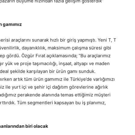
pazarın büyüme hızından fazla gelişim gösterdik”
ün gamımız
isi araçlarını sunarak hızlı bir giriş yapmıştı. Yeni T, T
güvenilirlik, dayanıklılık, maksimum çalışma süresi gibi
alep gördü. Özgür Fırat açıklamasında; “Bu araçlarımız
 ağır yük ve proje taşımacılığı, inşaat, altyapı ve maden
 ideal şekilde karşılayan bir ürün gamı sunduk.
ken artık tüm ürün gamımız ile Türkiye’de varlığımızı
 ile yurt içi ve şehir içi dağıtım görevlerine ağırlık
adığımız perakende alanında temas ettiğimiz müşteri
i arttırdık. Tüm segmentleri kapsayan bu iş planımız,
anlarından biri olacak