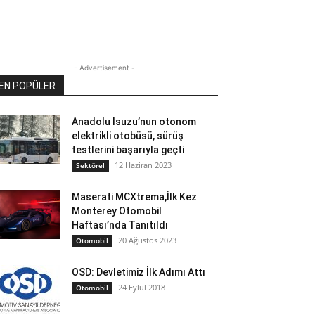
- Advertisement -
EN POPÜLER
Anadolu Isuzu’nun otonom
elektrikli otobüsü, sürüş
testlerini başarıyla geçti
12 Haziran 2023
Sektörel
Maserati MCXtrema,İlk Kez
Monterey Otomobil
Haftası’nda Tanıtıldı
20 Ağustos 2023
Otomobil
OSD: Devletimiz İlk Adımı Attı
24 Eylül 2018
Otomobil