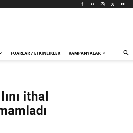
FUARLAR / ETKINLIKLER
KAMPANYALAR
ını ithal
tamamladı