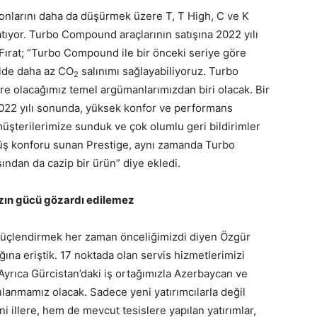
nlarını daha da düşürmek üzere T, T High, C ve K
tıyor. Turbo Compound araçlarının satışına 2022 yılı
r Fırat; “Turbo Compound ile bir önceki seriye göre
ilde daha az CO
salınımı sağlayabiliyoruz. Turbo
2
e olacağımız temel argümanlarımızdan biri olacak. Bir
022 yılı sonunda, yüksek konfor ve performans
üşterilerimize sunduk ve çok olumlu geri bildirimler
ürüş konforu sunan Prestige, aynı zamanda Turbo
sından da cazip bir ürün” diye ekledi.
ızın gücü gözardı edilemez
 güçlendirmek her zaman önceliğimizdi diyen Özgür
ağına eriştik. 17 noktada olan servis hizmetlerimizi
Ayrıca Gürcistan’daki iş ortağımızla Azerbaycan ve
ılanmamız olacak. Sadece yeni yatırımcılarla değil
 illere, hem de mevcut tesislere yapılan yatırımlar,