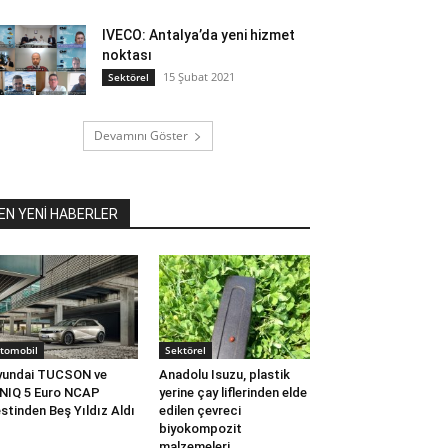
IVECO: Antalya’da yeni hizmet
noktası
15 Şubat 2021
Sektörel
Devamını Göster
EN YENİ HABERLER
tomobil
Sektörel
yundai TUCSON ve
Anadolu Isuzu, plastik
NIQ 5 Euro NCAP
yerine çay liflerinden elde
stinden Beş Yıldız Aldı
edilen çevreci
biyokompozit
malzemeleri...