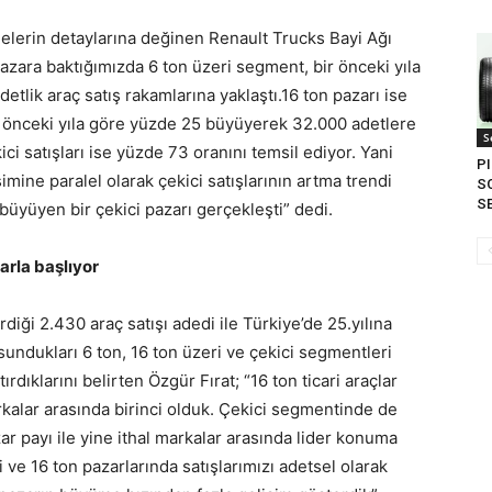
şmelerin detaylarına değinen Renault Trucks Bayi Ağı
pazara baktığımızda 6 ton üzeri segment, bir önceki yıla
lik araç satış rakamlarına yaklaştı.16 ton pazarı ise
ir önceki yıla göre yüzde 25 büyüyerek 32.000 adetlere
S
ici satışları ise yüzde 73 oranını temsil ediyor. Yani
PI
imine paralel olarak çekici satışlarının artma trendi
S
SE
büyüyen bir çekici pazarı gerçekleşti” dedi.
arla başlıyor
iği 2.430 araç satışı adedi ile Türkiye’de 25.yılına
sundukları 6 ton, 16 ton üzeri ve çekici segmentleri
rdıklarını belirten Özgür Fırat; “16 ton ticari araçlar
markalar arasında birinci olduk. Çekici segmentinde de
zar payı ile yine ithal markalar arasında lider konuma
i ve 16 ton pazarlarında satışlarımızı adetsel olarak