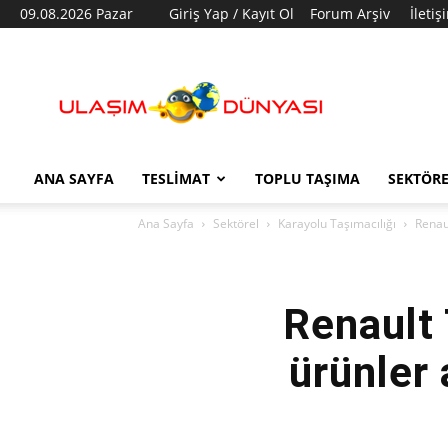
09.08.2026 Pazar
Giriş Yap / Kayıt Ol
Forum Arşiv
İletiş
Ulaşım
Dünyası
ANA SAYFA
TESLIMAT
TOPLU TAŞIMA
SEKTÖR
Ana Sayfa
Sektörel
Karayolu Taşımacılığı
Renaul
Renault 
ürünler 