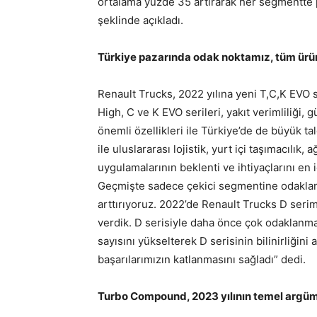
ortalama yüzde 35 artırarak her segmentte 
şeklinde açıkladı.
Türkiye pazarında odak noktamız, tüm ür
Renault Trucks, 2022 yılına yeni T,C,K EVO ser
High, C ve K EVO serileri, yakıt verimliliği, 
önemli özellikleri ile Türkiye’de de büyük t
ile uluslararası lojistik, yurt içi taşımacılık,
uygulamalarının beklenti ve ihtiyaçlarını en
Geçmişte sadece çekici segmentine odaklanır
arttırıyoruz. 2022’de Renault Trucks D serimiz
verdik. D serisiyle daha önce çok odaklanm
sayısını yükselterek D serisinin bilinirliğin
başarılarımızın katlanmasını sağladı” dedi.
Turbo Compound, 2023 yılının temel argüm