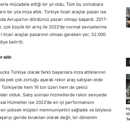
lerle mücadele ettiği bir yıl oldu. Tüm bu zorluklara
 bir yıla imza attık. Türkiye ticari araçlar pazarı ise
da Avrupa’nın dördüncü pazarı olmayı başardı. 2017-
, çok büyük bir artış ile 2022’de normal seviyelerine
i ticari araçlar pazarının olması gereken yer, 32.000
iye belirtti.
r aldı
ks Türkiye olarak farklı başarılara imza attıklarının
a da pek çok zorluğu aşarak rekor araç satışları elde
 Türkiye’de hem 16 ton üzeri hem de çekici
 lider olduk. Satış sonrası hizmetlerde rekor seviyede
sal Hizmetler ise 2022’de en iyi performansını
O
H
ak en yüksek müşteri memnuniyetini sağladık ve böylece
IO
başarıyı geride bırakılan olarak değil, bir dönemin
Te