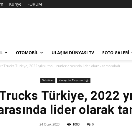
im
Künye
FORUM
EL
OTOMOBIL
ULAŞIM DÜNYASI TV
FOTO GALERI
t Trucks Türkiye, 2022 yılını ithal ürünler arasında lider olarak tamamladı
Sektörel
Karayolu Taşımacılığı
Trucks Türkiye, 2022 yıl
arasında lider olarak 
24 Ocak 2023
1003
0