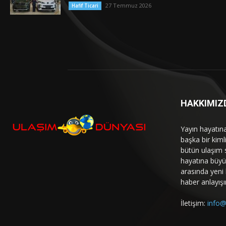
27 Temmuz 2026
Hafif Ticari
HAKKIMIZ
Yayın hayatın
başka bir kim
bütün ulaşım 
hayatına büyük
arasında yeni b
haber anlayışı
İletişim:
info@