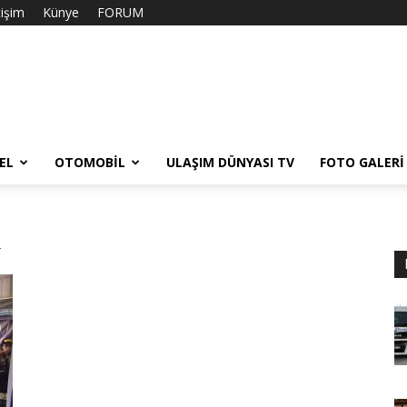
tişim
Künye
FORUM
EL
OTOMOBIL
ULAŞIM DÜNYASI TV
FOTO GALERI
k