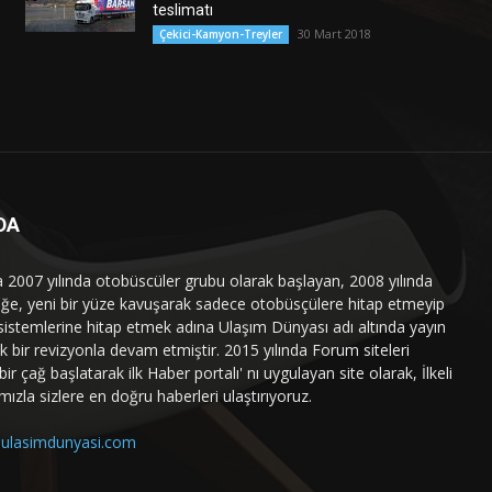
teslimatı
30 Mart 2018
Çekici-Kamyon-Treyler
DA
a 2007 yılında otobüscüler grubu olarak başlayan, 2008 yılında
liğe, yeni bir yüze kavuşarak sadece otobüsçülere hitap etmeyip
sistemlerine hitap etmek adına Ulaşım Dünyası adı altında yayın
 bir revizyonla devam etmiştir. 2015 yılında Forum siteleri
ir çağ başlatarak ilk Haber portalı' nı uygulayan site olarak, İlkeli
mızla sizlere en doğru haberleri ulaştırıyoruz.
ulasimdunyasi.com