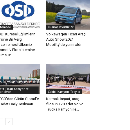
tomobil
Fuarlar Etkinlikler
D: Küresel Eğilimlerin
Volkswagen Ticari Araç
rsine Bir Vergi
Auto Show 2021
zenlemesi Ülkemiz
Mobility’de yerini aldı
omotiv Ekosistemine
umsuz...
afif Ticari Kamyonet -
anelvan
Çekici-Kamyon-Treyler
ECO’dan Gürün Global’e
Karmak İnşaat, araç
 adet Daily Teslimatı
filosunu 20 adet Volvo
Trucks kamyon ile...