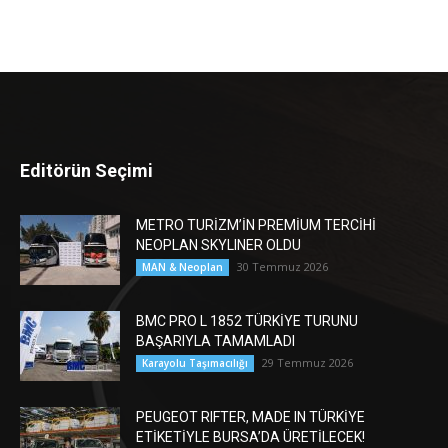
Editörün Seçimi
METRO TURİZM’İN PREMİUM TERCİHİ
NEOPLAN SKYLINER OLDU
30 Temmuz 2026
MAN & Neoplan
BMC PRO L 1852 TÜRKİYE TURUNU
BAŞARIYLA TAMAMLADI
29 Temmuz 2026
Karayolu Taşımacılığı
PEUGEOT RIFTER, MADE IN TÜRKİYE
ETİKETİYLE BURSA’DA ÜRETİLECEK!