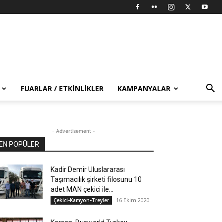
FUARLAR / ETKINLIKLER
KAMPANYALAR
- Advertisement -
EN POPÜLER
Kadir Demir Uluslararası
Taşımacılık şirketi filosunu 10
adet MAN çekici ile...
16 Ekim 2020
Çekici-Kamyon-Treyler