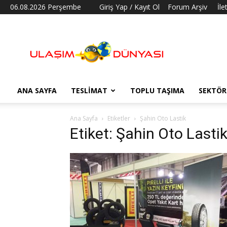
06.08.2026 Perşembe
Giriş Yap / Kayıt Ol
Forum Arşiv
İle
Ulaşım
Dünyası
ANA SAYFA
TESLIMAT
TOPLU TAŞIMA
SEKTÖR
Ana Sayfa
Etiketler
Şahin Oto Lastik
Etiket: Şahin Oto Lasti