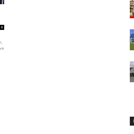
0
k,
 ve