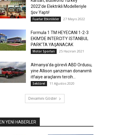
Karsan, Busworld Turkey
2022’de Elektrikli Modelleriyle
Şov Yaptı!
27 Mayıs 2022
Fuarlar Etkinlikler
Formula 1 TM HEYECANI 1-2-3
EKİM’DE INTERCITY İSTANBUL
PARK’TA YAŞANACAK
25 Haziran 2021
Motor Sporları
Almanya’da görevli ABD Ordusu,
yine Allison şanzıman donanımlı
itfaiye araçlarını tercih...
11 Ağustos 2020
Sektörel
Devamını Göster
EN YENİ HABERLER