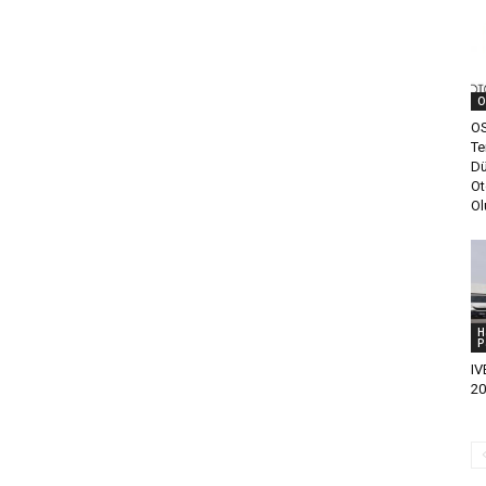
O
OS
Te
Dü
Ot
Ol
H
P
IV
20