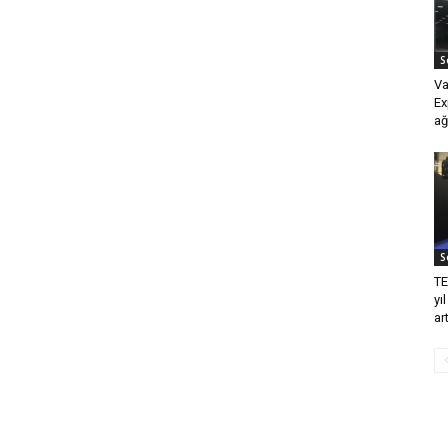
S
Va
Ex
ağ
S
TE
yı
ar