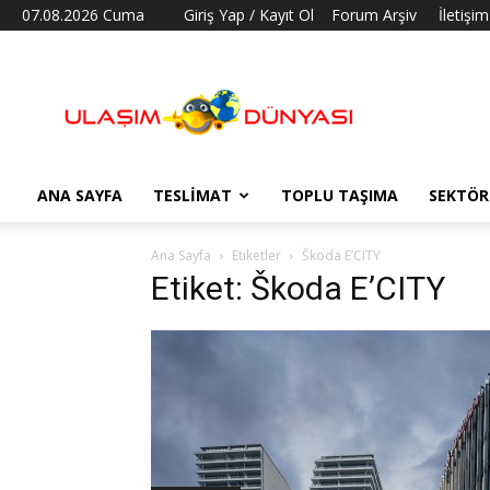
07.08.2026 Cuma
Giriş Yap / Kayıt Ol
Forum Arşiv
İletişim
Ulaşım
Dünyası
ANA SAYFA
TESLIMAT
TOPLU TAŞIMA
SEKTÖR
Ana Sayfa
Etiketler
Škoda E’CITY
Etiket: Škoda E’CITY