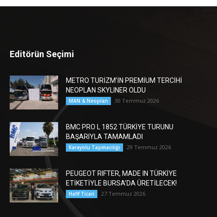
Editörün Seçimi
METRO TURİZM’İN PREMİUM TERCİHİ
NEOPLAN SKYLINER OLDU
30 Temmuz 2026
MAN & Neoplan
BMC PRO L 1852 TÜRKİYE TURUNU
BAŞARIYLA TAMAMLADI
29 Temmuz 2026
Karayolu Taşımacılığı
PEUGEOT RIFTER, MADE IN TÜRKİYE
ETİKETİYLE BURSA’DA ÜRETİLECEK!
27 Temmuz 2026
Hafif Ticari