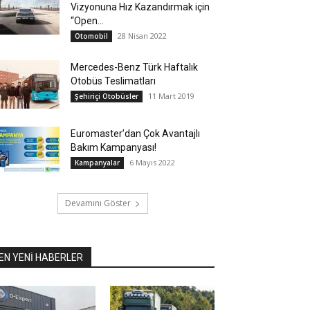
Vizyonuna Hız Kazandırmak için
“Open...
28 Nisan 2022
Otomobil
Mercedes-Benz Türk Haftalık
Otobüs Teslimatları
11 Mart 2019
Şehiriçi Otobüsler
Euromaster’dan Çok Avantajlı
Bakım Kampanyası!
6 Mayıs 2022
Kampanyalar
Devamını Göster
EN YENİ HABERLER