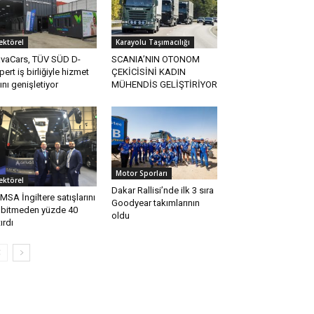
ektörel
Karayolu Taşımacılığı
vaCars, TÜV SÜD D-
SCANIA’NIN OTONOM
pert iş birliğiyle hizmet
ÇEKİCİSİNİ KADIN
ını genişletiyor
MÜHENDİS GELİŞTİRİYOR
Motor Sporları
ektörel
Dakar Rallisi’nde ilk 3 sıra
MSA İngiltere satışlarını
Goodyear takımlarının
l bitmeden yüzde 40
oldu
tırdı