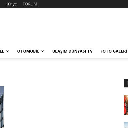
Künye
FORUM
EL
OTOMOBIL
ULAŞIM DÜNYASI TV
FOTO GALERI