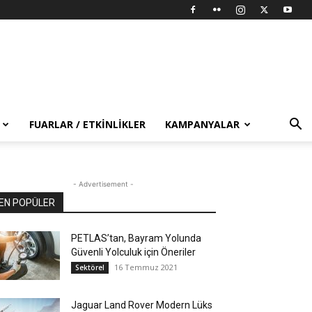
FUARLAR / ETKINLIKLER
KAMPANYALAR
- Advertisement -
EN POPÜLER
PETLAS’tan, Bayram Yolunda
Güvenli Yolculuk için Öneriler
16 Temmuz 2021
Sektörel
Jaguar Land Rover Modern Lüks