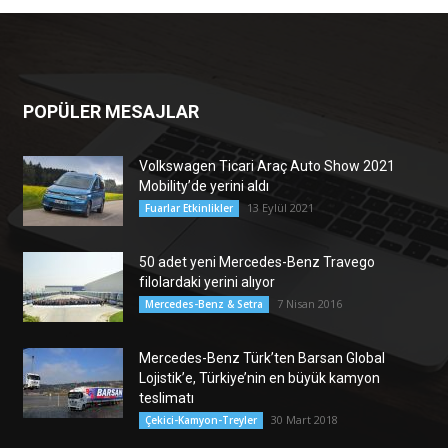
POPÜLER MESAJLAR
Volkswagen Ticari Araç Auto Show 2021
Mobility’de yerini aldı
13 Eylül 2021
Fuarlar Etkinlikler
50 adet yeni Mercedes-Benz Travego
filolardaki yerini alıyor
7 Nisan 2016
Mercedes-Benz & Setra
Mercedes-Benz Türk’ten Barsan Global
Lojistik’e, Türkiye’nin en büyük kamyon
teslimatı
30 Mart 2018
Çekici-Kamyon-Treyler