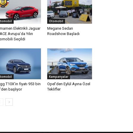
tomobil
Otomobil
mamen Elektrikli Jaguar
Megane Sedan
PACE Avrupa’da Yılın
Roadshow Başladı
omobili Seçildi
tomobil
Kampanyalar
gg T10X’in fiyatı 953 bin
Opel’den Eylül Ayına Özel
’den başlıyor
Teklifler