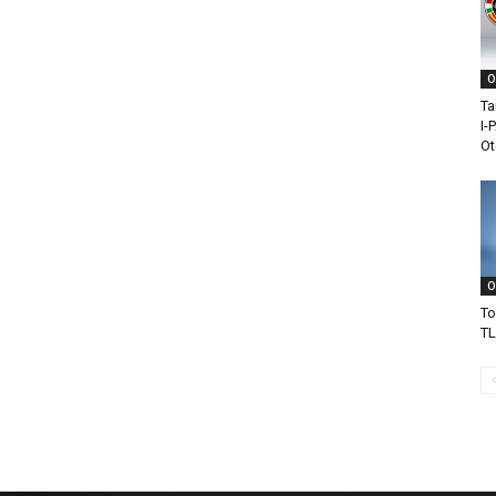
O
Ta
I-
Ot
O
To
TL