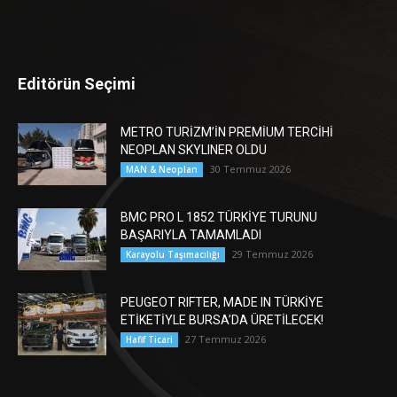
Editörün Seçimi
METRO TURİZM’İN PREMİUM TERCİHİ
NEOPLAN SKYLINER OLDU
30 Temmuz 2026
MAN & Neoplan
BMC PRO L 1852 TÜRKİYE TURUNU
BAŞARIYLA TAMAMLADI
29 Temmuz 2026
Karayolu Taşımacılığı
PEUGEOT RIFTER, MADE IN TÜRKİYE
ETİKETİYLE BURSA’DA ÜRETİLECEK!
27 Temmuz 2026
Hafif Ticari