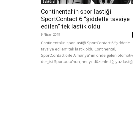
Sektörel
Continental’in spor lastiği
SportContact 6 “şiddetle tavsiye
edilen” tek lastik oldu
9 Nisan 2019
Continental’in spor lastiği SportContact 6 “şiddetle
tavsiye edilen” tek lastik oldu Continental,
SportContact 6 ile Almanya’nın önde gelen otomoti
dergisi Sportauto’nun, her yıl düzenlediği yaz lastiği.