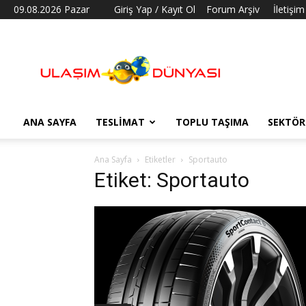
09.08.2026 Pazar
Giriş Yap / Kayıt Ol
Forum Arşiv
İletişim
Ulaşım
Dünyası
ANA SAYFA
TESLIMAT
TOPLU TAŞIMA
SEKTÖR
Ana Sayfa
Etiketler
Sportauto
Etiket: Sportauto