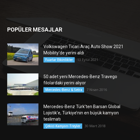
POPÜLER MESAJLAR
Volkswagen Ticari Araç Auto Show 2021
Mobility’de yerini aldı
13 Eylül 2021
Fuarlar Etkinlikler
50 adet yeni Mercedes-Benz Travego
filolardaki yerini alıyor
7 Nisan 2016
Mercedes-Benz & Setra
Mercedes-Benz Türk’ten Barsan Global
Lojistik’e, Türkiye’nin en büyük kamyon
teslimatı
30 Mart 2018
Çekici-Kamyon-Treyler