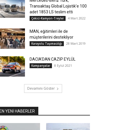
Mercedes-Benz Türk,
Transaktaş Global Lojistik’e 100
adet 1853 LS teslim etti
4 Mart 2022
Çekici-Kamyon-Treyler
MAN, eğitimleri ile de
müşterilerini destekliyor
28 Mart 2019
Karayolu Taşımacılığı
DACIA’DAN CAZİP EYLÜL
8 Eylül 2021
Kampanyalar
Devamını Göster
EN YENİ HABERLER