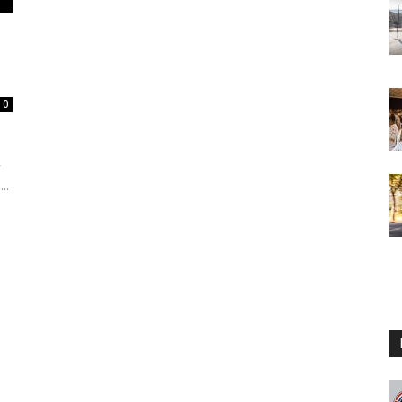
0
v
..