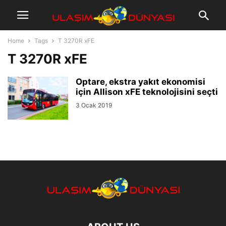
Home
Tags
T 3270R xFE
T 3270R xFE
Optare, ekstra yakıt ekonomisi
için Allison xFE teknolojisini seçti
3 Ocak 2019