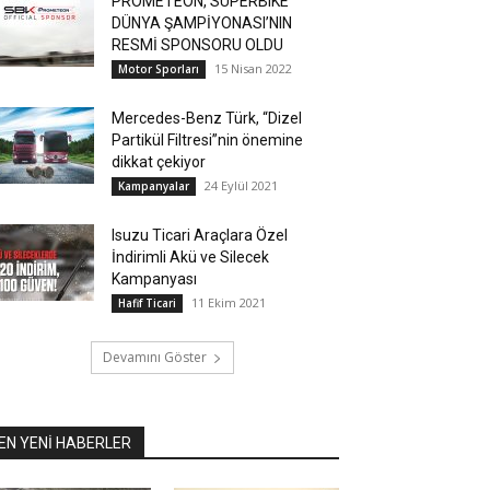
PROMETEON, SUPERBIKE
DÜNYA ŞAMPİYONASI’NIN
RESMİ SPONSORU OLDU
15 Nisan 2022
Motor Sporları
Mercedes-Benz Türk, “Dizel
Partikül Filtresi”nin önemine
dikkat çekiyor
24 Eylül 2021
Kampanyalar
Isuzu Ticari Araçlara Özel
İndirimli Akü ve Silecek
Kampanyası
11 Ekim 2021
Hafif Ticari
Devamını Göster
EN YENİ HABERLER