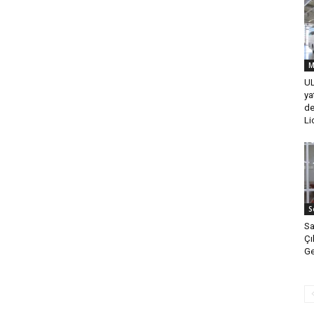
M
UL
ya
de
Lio
S
Sa
Çı
Ge