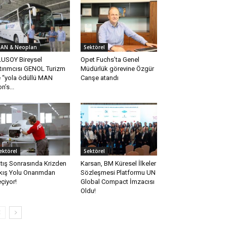
AN & Neoplan
Sektörel
USOY Bireysel
Opet Fuchs’ta Genel
tırımcısı GENOL Turizm
Müdürlük görevine Özgür
 ‘‘yola ödüllü MAN
Canşe atandı
n’s...
ektörel
Sektörel
tış Sonrasında Krizden
Karsan, BM Küresel İlkeler
kış Yolu Onarımdan
Sözleşmesi Platformu UN
çiyor!
Global Compact İmzacısı
Oldu!