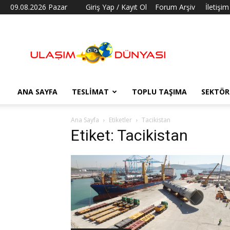
09.08.2026 Pazar
Giriş Yap / Kayıt Ol
Forum Arşiv
İletişim
Ulaşım
Dünyası
ANA SAYFA
TESLIMAT
TOPLU TAŞIMA
SEKTÖR
Ana Sayfa
Etiketler
Tacikistan
Etiket: Tacikistan