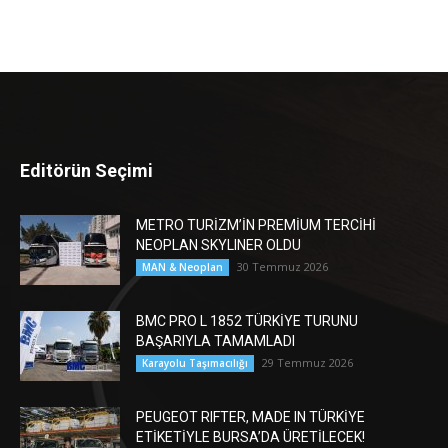
Editörün Seçimi
METRO TURİZM’İN PREMİUM TERCİHİ
NEOPLAN SKYLINER OLDU
30 Temmuz 2026
MAN & Neoplan
BMC PRO L 1852 TÜRKİYE TURUNU
BAŞARIYLA TAMAMLADI
29 Temmuz 2026
Karayolu Taşımacılığı
PEUGEOT RIFTER, MADE IN TÜRKİYE
ETİKETİYLE BURSA’DA ÜRETİLECEK!