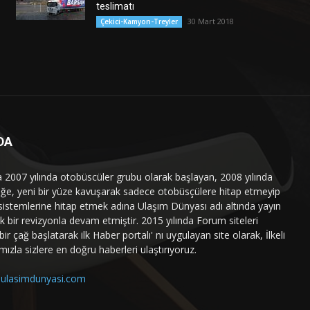
teslimatı
30 Mart 2018
Çekici-Kamyon-Treyler
DA
a 2007 yılında otobüscüler grubu olarak başlayan, 2008 yılında
liğe, yeni bir yüze kavuşarak sadece otobüsçülere hitap etmeyip
sistemlerine hitap etmek adına Ulaşım Dünyası adı altında yayın
 bir revizyonla devam etmiştir. 2015 yılında Forum siteleri
ir çağ başlatarak ilk Haber portalı' nı uygulayan site olarak, İlkeli
mızla sizlere en doğru haberleri ulaştırıyoruz.
ulasimdunyasi.com