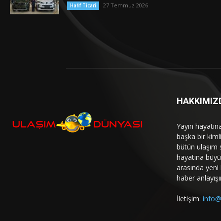
27 Temmuz 2026
Hafif Ticari
HAKKIMIZ
Yayın hayatın
başka bir kim
bütün ulaşım 
hayatına büyük
arasında yeni b
haber anlayışı
İletişim:
info@