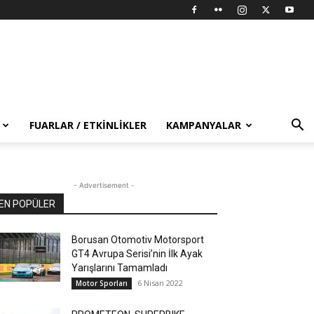
FUARLAR / ETKINLIKLER
KAMPANYALAR
- Advertisement -
EN POPÜLER
Borusan Otomotiv Motorsport
GT4 Avrupa Serisi’nin İlk Ayak
Yarışlarını Tamamladı
6 Nisan 2022
Motor Sporları