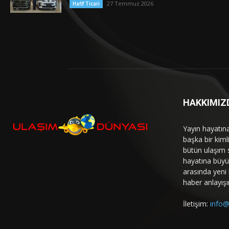
27 Temmuz 2026
Hafif Ticari
HAKKIMIZ
Yayın hayatın
başka bir kim
bütün ulaşım 
hayatına büyük
arasında yeni b
haber anlayışı
İletişim:
info@