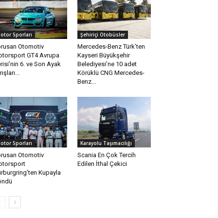
otor Sporları
Şehiriçi Otobüsler
rusan Otomotiv
Mercedes-Benz Türk’ten
torsport GT4 Avrupa
Kayseri Büyükşehir
risi’nin 6. ve Son Ayak
Belediyesi’ne 10 adet
ışları...
Körüklü CNG Mercedes-
Benz...
otor Sporları
Karayolu Taşımacılığı
rusan Otomotiv
Scania En Çok Tercih
torsport
Edilen İthal Çekici
rburgring’ten Kupayla
öndü