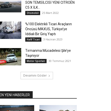
SON TEMSİLCİSİ YENİ CITROËN
C5 X İLK...
25 Mart 2022
Otomobil
%100 Elektrikli Ticari Araçların
Öncüsü MAXUS, Türkiye’ye
İddialı Bir Giriş Yaptı
3 Haziran 2023
Hafif Ticari
Tırmanma Mücadelesi Şile’ye
Taşınıyor
30 Temmuz 2021
Motor Sporları
Devamını Göster
EN YENİ HABERLER