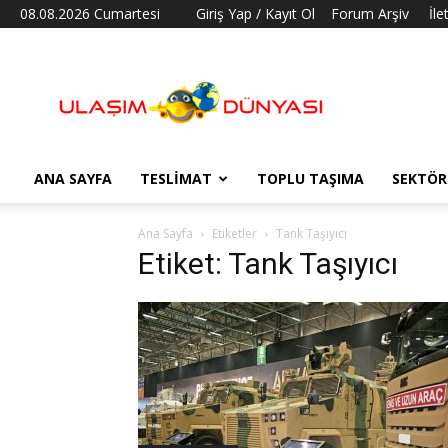
08.08.2026 Cumartesi
Giriş Yap / Kayıt Ol
Forum Arşiv
İle
Ulaşım
Dünyası
ANA SAYFA
TESLIMAT
TOPLU TAŞIMA
SEKTÖR
Ana Sayfa
Etiketler
Tank Taşıyıcı
Etiket: Tank Taşıyıcı