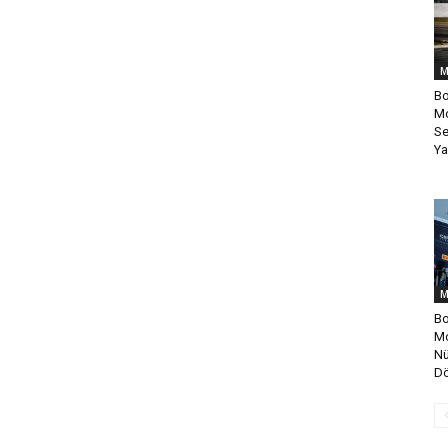
M
Bo
Mo
Se
Yar
M
Bo
Mo
Nü
D