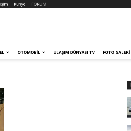
tişim
Künye
FORUM
EL
OTOMOBIL
ULAŞIM DÜNYASI TV
FOTO GALERI