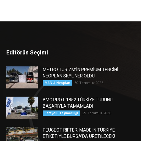
Editörün Seçimi
METRO TURİZM’İN PREMİUM TERCİHİ
NEOPLAN SKYLINER OLDU
30 Temmuz 2026
MAN & Neoplan
BMC PRO L 1852 TÜRKİYE TURUNU
BAŞARIYLA TAMAMLADI
29 Temmuz 2026
Karayolu Taşımacılığı
PEUGEOT RIFTER, MADE IN TÜRKİYE
ETİKETİYLE BURSA’DA ÜRETİLECEK!