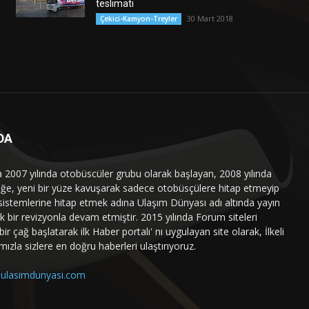
teslimatı
30 Mart 2018
Çekici-Kamyon-Treyler
DA
a 2007 yılında otobüscüler grubu olarak başlayan, 2008 yılında
liğe, yeni bir yüze kavuşarak sadece otobüsçülere hitap etmeyip
sistemlerine hitap etmek adına Ulaşım Dünyası adı altında yayın
 bir revizyonla devam etmiştir. 2015 yılında Forum siteleri
ir çağ başlatarak ilk Haber portalı' nı uygulayan site olarak, İlkeli
mızla sizlere en doğru haberleri ulaştırıyoruz.
ulasimdunyasi.com