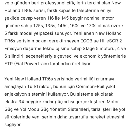
ve o günden beri profesyonel çiftçilerin tercihi olan New
Holland TR6s serisi, farklı kapasite taleplerine en iyi
şekilde cevap veren 116 ile 145 beygir nominal motor
gücüne sahip 125s, 135s, 145s, 160s ve 170s olmak üzere
5 farklı model yelpazesi sunuyor. Yenilenen New Holland
TR6s serisinin bakım gerektirmeyen ECOBlue HI-eSCR 2
Emisyon düşürme teknolojisine sahip Stage 5 motoru, 4 ve
6 silindirli seçenekleriyle çevreci ve ekonomik yöntemlerle
FTP (Fiat Powertrain) tarafından üretiliyor.
Yeni New Holland TR6s serisinde verimliliği artırmayı
amaçlayan TürkTraktör, bunun için Common-Rail yakıt
enjeksiyon sistemini kullanıyor. Bu sisteme ek olarak
ekstra 34 beygire kadar güç artışı gerçekleştiren Motor
Güç ve Yol Modu Güç Yönetim Sistemleri, tarla işleri ile yol
sürüşlerinde yeni serinin daha tasarruflu hareket etmesini
sağlıyor.