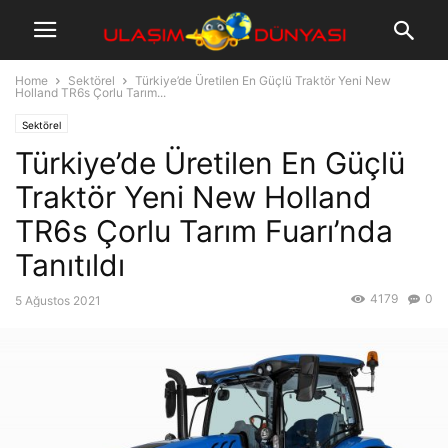
Home
Sektörel
Türkiye’de Üretilen En Güçlü Traktör Yeni New
Holland TR6s Çorlu Tarım...
Sektörel
Türkiye’de Üretilen En Güçlü
Traktör Yeni New Holland
TR6s Çorlu Tarım Fuarı’nda
Tanıtıldı
4179
0
5 Ağustos 2021