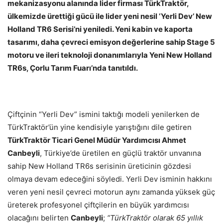
mekanizasyonu alanında lider firması TürkTraktör,
ülkemizde ürettiği gücü ile lider yeni nesil ‘Yerli Dev’ New
Holland TR6 Serisi’ni yeniledi. Yeni kabin ve kaporta
tasarımı, daha çevreci emisyon değerlerine sahip Stage 5
motoru ve ileri teknoloji donanımlarıyla Yeni New Holland
TR6s, Çorlu Tarım Fuarı’nda tanıtıldı.
Çiftçinin “Yerli Dev” ismini taktığı modeli yenilerken de
TürkTraktör’ün yine kendisiyle yarıştığını dile getiren
TürkTraktör Ticari Genel Müdür Yardımcısı Ahmet
Canbeyli
, Türkiye’de üretilen en güçlü traktör unvanına
sahip New Holland TR6s serisinin üreticinin gözdesi
olmaya devam edeceğini söyledi. Yerli Dev isminin hakkını
veren yeni nesil çevreci motorun aynı zamanda yüksek güç
üreterek profesyonel çiftçilerin en büyük yardımcısı
olacağını belirten
Canbeyli
;
“TürkTraktör olarak 65 yıllık