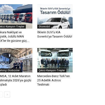
ekici-Kamyon-Treyler
Otomobil
kara Nakliyat ve
İlklerin SUV’u KIA
jistik, ödüllü MAN
Sorento’ya Tasarım Ödülü!
X’ler ile gücüne güç...
ehiriçi Otobüsler
Çekici-Kamyon-Treyler
MSA, 12 Adet Maraton
Mercedes-Benz Türk’ten
slimatıyla 2026’ya güçlü
25 Adetlik Actros
şladı
Teslimatı