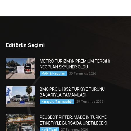
Editörün Seçimi
METRO TURİZM’İN PREMİUM TERCİHİ
NEOPLAN SKYLINER OLDU
30 Temmuz 2026
MAN & Neoplan
BMC PRO L 1852 TÜRKİYE TURUNU
BAŞARIYLA TAMAMLADI
29 Temmuz 2026
Karayolu Taşımacılığı
PEUGEOT RIFTER, MADE IN TÜRKİYE
ETİKETİYLE BURSA’DA ÜRETİLECEK!
27 Temmuz 2026
Hafif Ticari