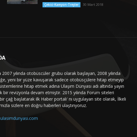
30 Mart 2018
Çekici-Kamyon-Treyler
DA
a 2007 yılında otobüscüler grubu olarak başlayan, 2008 yılında
liğe, yeni bir yüze kavuşarak sadece otobüsçülere hitap etmeyip
sistemlerine hitap etmek adına Ulaşım Dünyası adı altında yayın
 bir revizyonla devam etmiştir. 2015 yılında Forum siteleri
ir çağ başlatarak ilk Haber portalı' nı uygulayan site olarak, İlkeli
mızla sizlere en doğru haberleri ulaştırıyoruz.
ulasimdunyasi.com