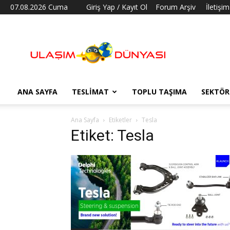
07.08.2026 Cuma
Giriş Yap / Kayıt Ol
Forum Arşiv
İletişim
Ulaşım
Dünyası
ANA SAYFA
TESLIMAT
TOPLU TAŞIMA
SEKTÖR
Ana Sayfa
Etiketler
Tesla
Etiket: Tesla