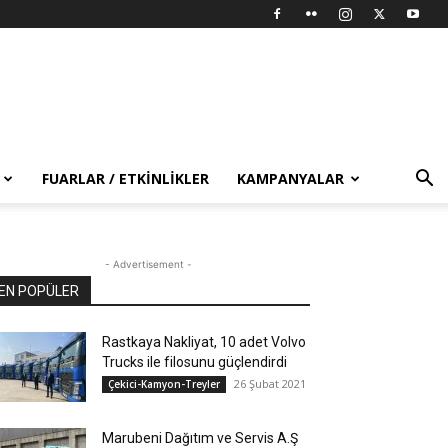
FUARLAR / ETKINLIKLER
KAMPANYALAR
- Advertisement -
EN POPÜLER
Rastkaya Nakliyat, 10 adet Volvo
Trucks ile filosunu güçlendirdi
26 Şubat 2021
Çekici-Kamyon-Treyler
Marubeni Dağıtım ve Servis A.Ş