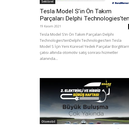
Sektörel
Tesla Model S’in Ön Takım
Parçaları Delphi Technologies’te
19 Kasım 2021
Tesla Model S’in Ön Takım Parçaları Delphi
Technologies’tenDelphi Technologies’ten Tesla
Model S İçin Yeni Küresel Yedek Parçalar BorgWar
çatısı altında otomotiv satış sonrası hizmetler
alanında...
Otomobil