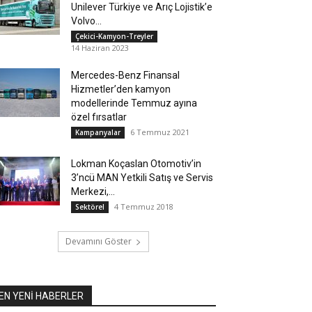
Unilever Türkiye ve Arıç Lojistik’e
Volvo...
Çekici-Kamyon-Treyler
14 Haziran 2023
Mercedes-Benz Finansal
Hizmetler’den kamyon
modellerinde Temmuz ayına
özel fırsatlar
6 Temmuz 2021
Kampanyalar
Lokman Koçaslan Otomotiv’in
3’ncü MAN Yetkili Satış ve Servis
Merkezi,...
4 Temmuz 2018
Sektörel
Devamını Göster
EN YENİ HABERLER