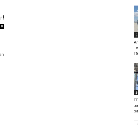
r!
0
Ç
An
Lo
TG
nen
Ş
TE
te
ba