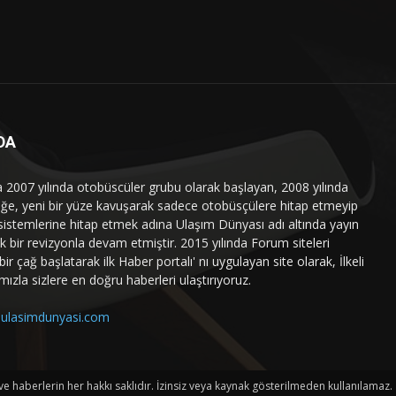
DA
a 2007 yılında otobüscüler grubu olarak başlayan, 2008 yılında
liğe, yeni bir yüze kavuşarak sadece otobüsçülere hitap etmeyip
sistemlerine hitap etmek adına Ulaşım Dünyası adı altında yayın
 bir revizyonla devam etmiştir. 2015 yılında Forum siteleri
ir çağ başlatarak ilk Haber portalı' nı uygulayan site olarak, İlkeli
mızla sizlere en doğru haberleri ulaştırıyoruz.
ulasimdunyasi.com
haberlerin her hakkı saklıdır. İzinsiz veya kaynak gösterilmeden kullanılamaz.