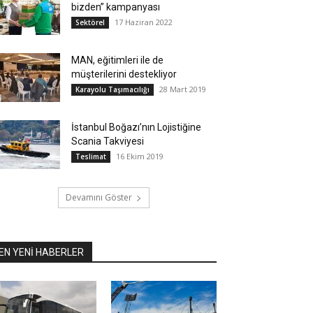
bizden” kampanyası
17 Haziran 2022
Sektörel
MAN, eğitimleri ile de
müşterilerini destekliyor
28 Mart 2019
Karayolu Taşımacılığı
İstanbul Boğazı’nın Lojistiğine
Scania Takviyesi
16 Ekim 2019
Teslimat
Devamını Göster
EN YENİ HABERLER