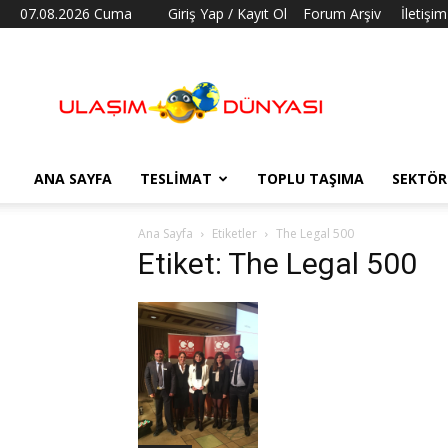
07.08.2026 Cuma
Giriş Yap / Kayıt Ol
Forum Arşiv
İletişim
Ulaşım
Dünyası
ANA SAYFA
TESLIMAT
TOPLU TAŞIMA
SEKTÖR
Ana Sayfa
Etiketler
The Legal 500
Etiket: The Legal 500