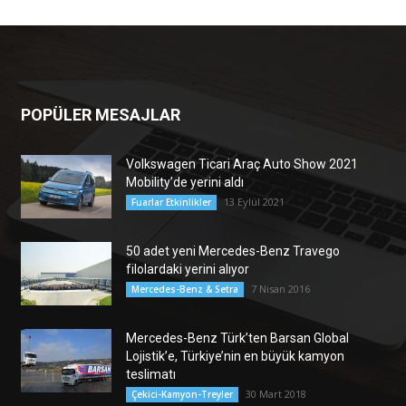
POPÜLER MESAJLAR
Volkswagen Ticari Araç Auto Show 2021
Mobility’de yerini aldı
13 Eylül 2021
Fuarlar Etkinlikler
50 adet yeni Mercedes-Benz Travego
filolardaki yerini alıyor
7 Nisan 2016
Mercedes-Benz & Setra
Mercedes-Benz Türk’ten Barsan Global
Lojistik’e, Türkiye’nin en büyük kamyon
teslimatı
30 Mart 2018
Çekici-Kamyon-Treyler