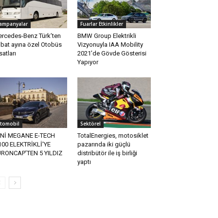
ampanyalar
Fuarlar Etkinlikler
rcedes-Benz Türk’ten
BMW Group Elektrikli
bat ayına özel Otobüs
Vizyonuyla IAA Mobility
rsatları
2021’de Gövde Gösterisi
Yapıyor
tomobil
Sektörel
ENİ MEGANE E-TECH
TotalEnergies, motosiklet
00 ELEKTRİKLİ’YE
pazarında iki güçlü
RONCAP’TEN 5 YILDIZ
distribütör ile iş birliği
yaptı