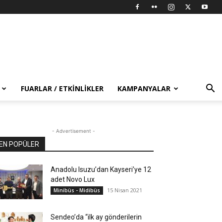
FUARLAR / ETKINLIKLER
KAMPANYALAR
- Advertisement -
EN POPÜLER
Anadolu Isuzu’dan Kayseri’ye 12
adet Novo Lux
15 Nisan 2021
Minibüs - Midibüs
Sendeo’da “ilk ay gönderilerin