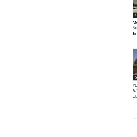
K
Me
Şu
fı
O
Y
%1
EU