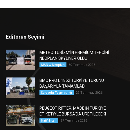
Editörün Seçimi
METRO TURİZM’İN PREMİUM TERCİHİ
NEOPLAN SKYLINER OLDU
30 Temmuz 2026
MAN & Neoplan
BMC PRO L 1852 TÜRKİYE TURUNU
BAŞARIYLA TAMAMLADI
29 Temmuz 2026
Karayolu Taşımacılığı
PEUGEOT RIFTER, MADE IN TÜRKİYE
ETİKETİYLE BURSA’DA ÜRETİLECEK!
27 Temmuz 2026
Hafif Ticari