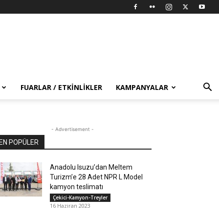
FUARLAR / ETKINLIKLER
KAMPANYALAR
- Advertisement -
EN POPÜLER
Anadolu Isuzu’dan Meltem
Turizm’e 28 Adet NPR L Model
kamyon teslimatı
Çekici-Kamyon-Treyler
16 Haziran 2023