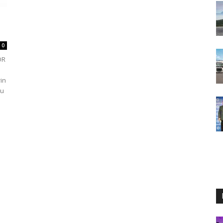
0
OR
rin
Bu