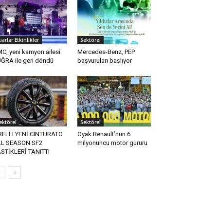
uarlar Etkinlikler
Sektörel
C, yeni kamyon ailesi
Mercedes-Benz, PEP
ĞRA ile geri döndü
başvuruları başlıyor
ektörel
Sektörel
RELLI YENİ CINTURATO
Oyak Renault’nun 6
LL SEASON SF2
milyonuncu motor gururu
STİKLERİ TANITTI