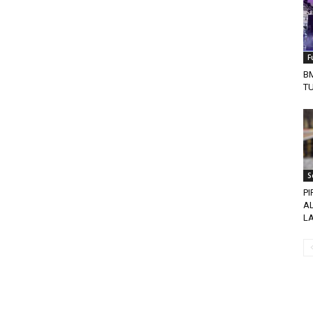
F
BM
TU
S
PI
A
LA