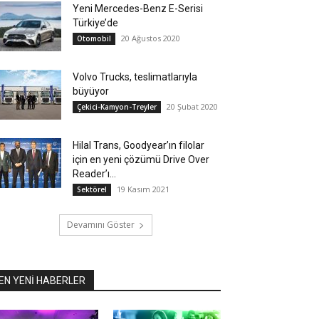
Yeni Mercedes-Benz E-Serisi
Türkiye’de
20 Ağustos 2020
Otomobil
Volvo Trucks, teslimatlarıyla
büyüyor
20 Şubat 2020
Çekici-Kamyon-Treyler
Hilal Trans, Goodyear’ın filolar
için en yeni çözümü Drive Over
Reader’ı...
19 Kasım 2021
Sektörel
Devamını Göster
EN YENİ HABERLER