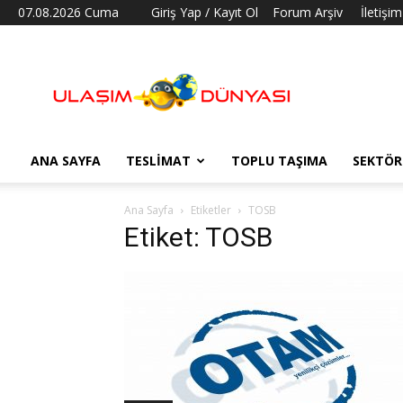
07.08.2026 Cuma
Giriş Yap / Kayıt Ol
Forum Arşiv
İletişim
Ulaşım
Dünyası
ANA SAYFA
TESLIMAT
TOPLU TAŞIMA
SEKTÖR
Ana Sayfa
Etiketler
TOSB
Etiket: TOSB