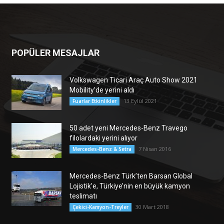
POPÜLER MESAJLAR
Volkswagen Ticari Araç Auto Show 2021
Mobility’de yerini aldı
13 Eylül 2021
Fuarlar Etkinlikler
50 adet yeni Mercedes-Benz Travego
filolardaki yerini alıyor
7 Nisan 2016
Mercedes-Benz & Setra
Mercedes-Benz Türk’ten Barsan Global
Lojistik’e, Türkiye’nin en büyük kamyon
teslimatı
30 Mart 2018
Çekici-Kamyon-Treyler