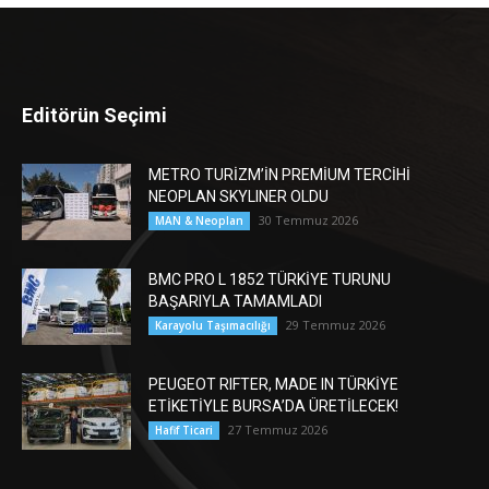
Editörün Seçimi
METRO TURİZM’İN PREMİUM TERCİHİ
NEOPLAN SKYLINER OLDU
30 Temmuz 2026
MAN & Neoplan
BMC PRO L 1852 TÜRKİYE TURUNU
BAŞARIYLA TAMAMLADI
29 Temmuz 2026
Karayolu Taşımacılığı
PEUGEOT RIFTER, MADE IN TÜRKİYE
ETİKETİYLE BURSA’DA ÜRETİLECEK!
27 Temmuz 2026
Hafif Ticari