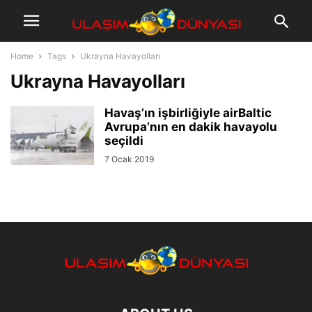
Home
Tags
Ukrayna Havayolları
Ukrayna Havayolları
Havaş’ın işbirliğiyle airBaltic
Avrupa’nın en dakik havayolu
seçildi
7 Ocak 2019