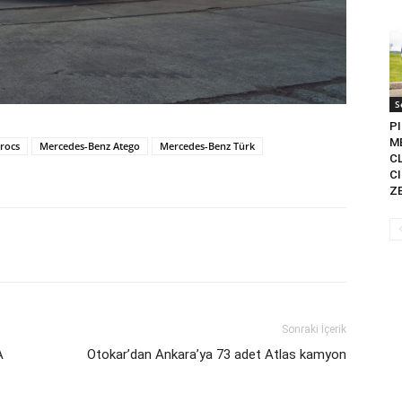
S
PI
M
rocs
Mercedes-Benz Atego
Mercedes-Benz Türk
CL
C
ZE
Sonraki İçerik
A
Otokar’dan Ankara’ya 73 adet Atlas kamyon