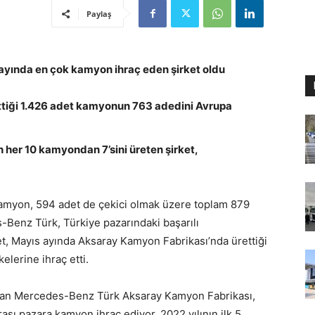
Paylaş
 ayında en çok kamyon ihraç eden şirket oldu
tiği 1.426 adet kamyonun 763 adedini Avrupa
en her 10 kamyondan 7’sini üreten şirket,
kamyon, 594 adet de çekici olmak üzere toplam 879
-Benz Türk, Türkiye pazarındaki başarılı
et, Mayıs ayında Aksaray Kamyon Fabrikası’nda ürettiği
lerine ihraç etti.
apan Mercedes-Benz Türk Aksaray Kamyon Fabrikası,
ası pazara kamyon ihraç ediyor. 2022 yılının ilk 5