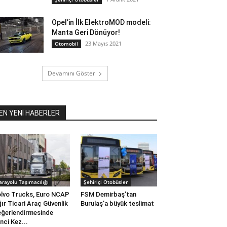
Opel’in İlk ElektroMOD modeli:
Manta Geri Dönüyor!
23 Mayıs 2021
Otomobil
Devamını Göster
EN YENİ HABERLER
arayolu Taşımacılığı
Şehiriçi Otobüsler
lvo Trucks, Euro NCAP
FSM Demirbaş’tan
ır Ticari Araç Güvenlik
Burulaş’a büyük teslimat
ğerlendirmesinde
inci Kez...