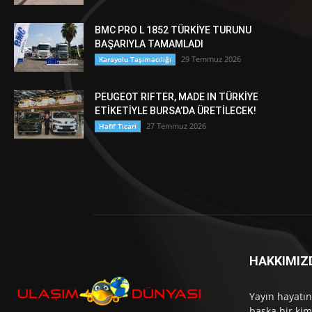
BMC PRO L 1852 TÜRKİYE TURUNU
BAŞARIYLA TAMAMLADI
29 Temmuz 2026
Karayolu Taşımacılığı
PEUGEOT RIFTER, MADE IN TÜRKİYE
ETİKETİYLE BURSA’DA ÜRETİLECEK!
27 Temmuz 2026
Hafif Ticari
HAKKIMIZ
Yayın hayatın
başka bir kim