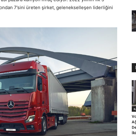
ndan 7’sini üreten şirket, gelenekselleşen liderliğini
K
Vo
Ağ
De
İk