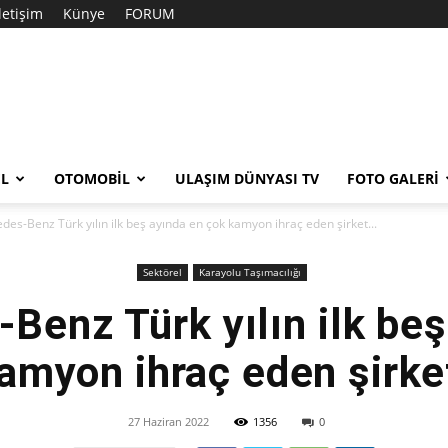
İletişim
Künye
FORUM
EL
OTOMOBIL
ULAŞIM DÜNYASI TV
FOTO GALERI
des-Benz Türk yılın ilk beş ayında en çok kamyon ihraç eden şirket...
Sektörel
Karayolu Taşımacılığı
Benz Türk yılın ilk beş
amyon ihraç eden şirke
27 Haziran 2022
1356
0