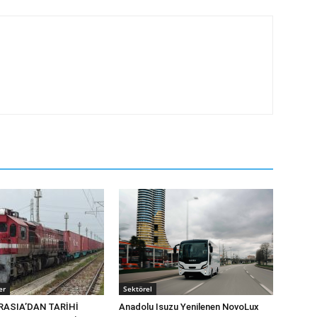
er
Sektörel
RASIA’DAN TARİHİ
Anadolu Isuzu Yenilenen NovoLux