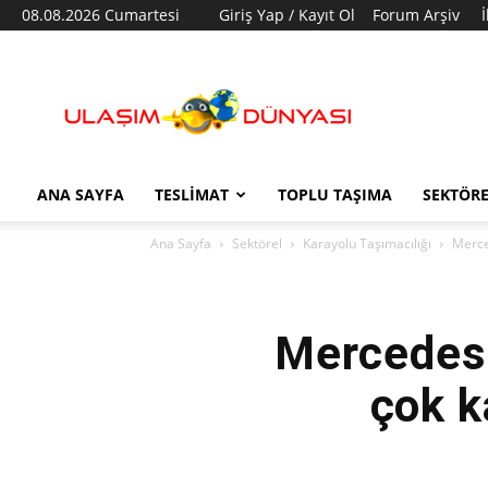
08.08.2026 Cumartesi
Giriş Yap / Kayıt Ol
Forum Arşiv
Ulaşım
Dünyası
ANA SAYFA
TESLIMAT
TOPLU TAŞIMA
SEKTÖR
Ana Sayfa
Sektörel
Karayolu Taşımacılığı
Merce
Mercedes-
çok k