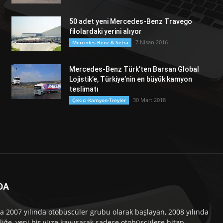
50 adet yeni Mercedes-Benz Travego
filolardaki yerini alıyor
7 Nisan 2016
Mercedes-Benz & Setra
Mercedes-Benz Türk’ten Barsan Global
Lojistik’e, Türkiye’nin en büyük kamyon
teslimatı
30 Mart 2018
Çekici-Kamyon-Treyler
DA
a 2007 yılında otobüscüler grubu olarak başlayan, 2008 yılında
liğe, yeni bir yüze kavuşarak sadece otobüsçülere hitap