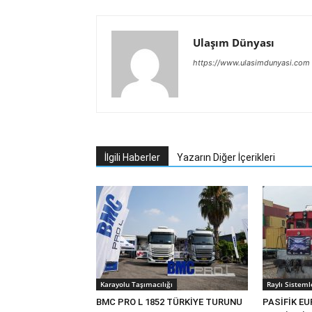
Ulaşım Dünyası
https://www.ulasimdunyasi.com
İlgili Haberler
Yazarın Diğer İçerikleri
Karayolu Taşımacılığı
Raylı Sisteml
BMC PRO L 1852 TÜRKİYE TURUNU
PASİFİK EU