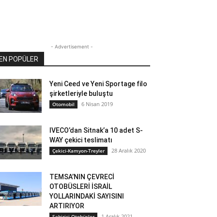
- Advertisement -
EN POPÜLER
Yeni Ceed ve Yeni Sportage filo
şirketleriyle buluştu
6 Nisan 2019
Otomobil
IVECO’dan Sitnak’a 10 adet S-
WAY çekici teslimatı
28 Aralık 2020
Çekici-Kamyon-Treyler
TEMSA’NIN ÇEVRECİ
OTOBÜSLERİ İSRAİL
YOLLARINDAKİ SAYISINI
ARTIRIYOR
1 Aralık 2021
Şehiriçi Otobüsler