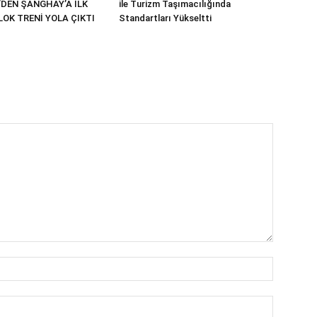
’DEN ŞANGHAY’A İLK
ile Turizm Taşımacılığında
OK TRENİ YOLA ÇIKTI
Standartları Yükseltti