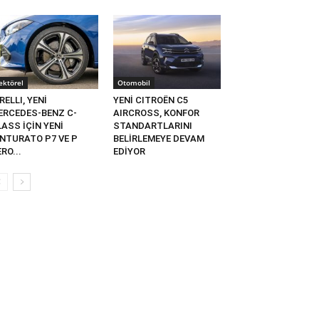
ektörel
Otomobil
RELLI, YENİ
YENİ CITROËN C5
ERCEDES-BENZ C-
AIRCROSS, KONFOR
ASS İÇİN YENİ
STANDARTLARINI
INTURATO P7 VE P
BELİRLEMEYE DEVAM
RO...
EDİYOR