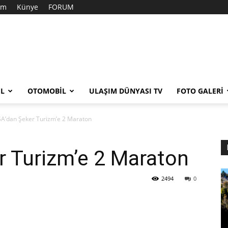
şim
Künye
FORUM
EL
OTOMOBIL
ULAŞIM DÜNYASI TV
FOTO GALERI
A’dan Şeker Turizm’e 2 Maraton
 Turizm’e 2 Maraton
2494
0