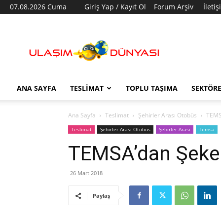
07.08.2026 Cuma
Giriş Yap / Kayıt Ol
Forum Arşiv
İleti
Ulaşım
Dünyası
ANA SAYFA
TESLIMAT
TOPLU TAŞIMA
SEKTÖR
Ana Sayfa
Teslimat
Şehirler Arası Otobüs
TEMS
Teslimat
Şehirler Arası Otobüs
Şehirler Arası
Temsa
TEMSA’dan Şeker
26 Mart 2018
Paylaş