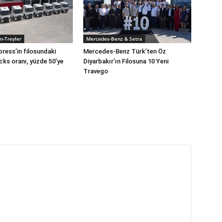
n-Treyler
Mercedes-Benz & Setra
press’in filosundaki
Mercedes-Benz Türk’ten Öz
cks oranı, yüzde 50’ye
Diyarbakır’ın Filosuna 10 Yeni
Travego