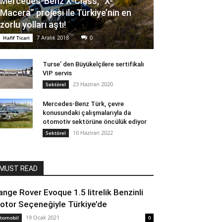
Mercedes-Benz X-Class, “X-
Macera” projesi ile Türkiye’nin en
zorlu yolları aştı!
7 Aralık 2018
0
Hafif Ticari
Turse’ den Büyükelçilere sertifikalı
VIP servis
23 Haziran 2020
Sektörel
Mercedes-Benz Türk, çevre
konusundaki çalışmalarıyla da
otomotiv sektörüne öncülük ediyor
10 Haziran 2022
Sektörel
MUST READ
ange Rover Evoque 1.5 litrelik Benzinli
otor Seçeneğiyle Türkiye’de
19 Ocak 2021
tomobil
0