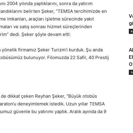
ını 2004 yılında yaptıklarını, sonra da yatırım
andıklarını belirten Şeker, “TEMSA tercihimizde en
V
me imkanları, araçları işletme sürecinde yakıt
g
aları ve satış sonrası hizmet süreçlerinden
K
im” dedi. Şeker şöyle devam etti:
na yönelik firmamız Şeker Turizm’i kurduk. Şu anda
A
E
otobüsümüz bulunuyor. Filomuzda 22 Safir, 40 Prestij
O
S
ne de dikkat çeken Reyhan Şeker, “Büyük otobüs
Maraton’u deneyimlemek istedik. Uzun yıllar TEMSA
muz güvenle bu yatırımı yaptık. Aralık ayında da 9