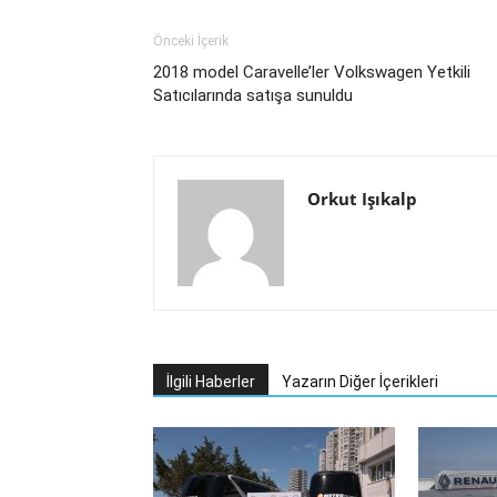
Önceki İçerik
2018 model Caravelle’ler Volkswagen Yetkili
Satıcılarında satışa sunuldu
Orkut Işıkalp
İlgili Haberler
Yazarın Diğer İçerikleri