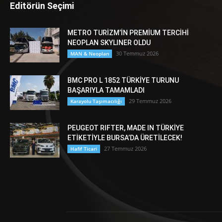
Editörün Seçimi
METRO TURİZM’İN PREMİUM TERCİHİ
NEOPLAN SKYLINER OLDU
30 Temmuz 2026
MAN & Neoplan
BMC PRO L 1852 TÜRKİYE TURUNU
BAŞARIYLA TAMAMLADI
29 Temmuz 2026
Karayolu Taşımacılığı
PEUGEOT RIFTER, MADE IN TÜRKİYE
ETİKETİYLE BURSA’DA ÜRETİLECEK!
27 Temmuz 2026
Hafif Ticari