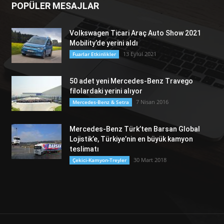
POPÜLER MESAJLAR
Volkswagen Ticari Araç Auto Show 2021
Mobility’de yerini aldı
13 Eylül 2021
Fuarlar Etkinlikler
50 adet yeni Mercedes-Benz Travego
filolardaki yerini alıyor
7 Nisan 2016
Mercedes-Benz & Setra
Mercedes-Benz Türk’ten Barsan Global
Lojistik’e, Türkiye’nin en büyük kamyon
teslimatı
30 Mart 2018
Çekici-Kamyon-Treyler