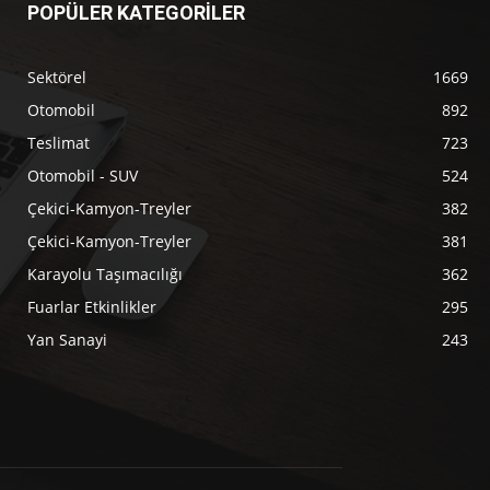
POPÜLER KATEGORİLER
Sektörel
1669
Otomobil
892
Teslimat
723
Otomobil - SUV
524
Çekici-Kamyon-Treyler
382
Çekici-Kamyon-Treyler
381
Karayolu Taşımacılığı
362
Fuarlar Etkinlikler
295
Yan Sanayi
243