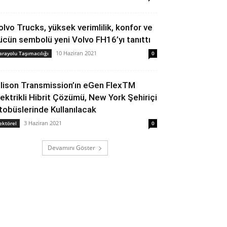
olvo Trucks, yüksek verimlilik, konfor ve
ücün sembolü yeni Volvo FH16’yı tanıttı
10 Haziran 2021
arayolu Taşımacılığı
0
llison Transmission’ın eGen FlexTM
lektrikli Hibrit Çözümü, New York Şehiriçi
tobüslerinde Kullanılacak
3 Haziran 2021
ektörel
0
Devamını Göster