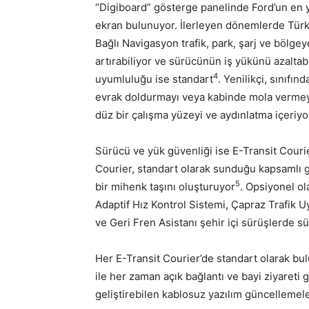
“Digiboard” gösterge panelinde Ford’un en 
ekran bulunuyor. İlerleyen dönemlerde Türk
Bağlı Navigasyon trafik, park, şarj ve bölgey
artırabiliyor ve sürücünün iş yükünü azalta
4
uyumluluğu ise standart
. Yenilikçi, sınıfı
evrak doldurmayı veya kabinde mola vermeyi 
düz bir çalışma yüzeyi ve aydınlatma içeriyo
Sürücü ve yük güvenliği ise E-Transit Couri
Courier, standart olarak sunduğu kapsamlı g
5
bir mihenk taşını oluşturuyor
. Opsiyonel ol
Adaptif Hız Kontrol Sistemi, Çapraz Trafik Uy
ve Geri Fren Asistanı şehir içi sürüşlerde s
Her E-Transit Courier’de standart olarak b
ile her zaman açık bağlantı ve bayi ziyareti
geliştirebilen kablosuz yazılım güncellemele