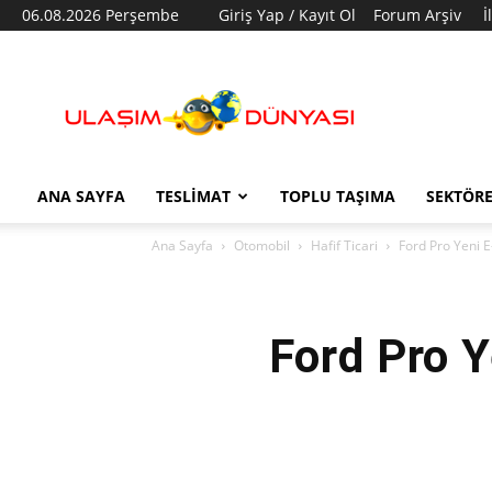
06.08.2026 Perşembe
Giriş Yap / Kayıt Ol
Forum Arşiv
İ
Ulaşım
Dünyası
ANA SAYFA
TESLIMAT
TOPLU TAŞIMA
SEKTÖR
Ana Sayfa
Otomobil
Hafif Ticari
Ford Pro Yeni E-
Ford Pro Y