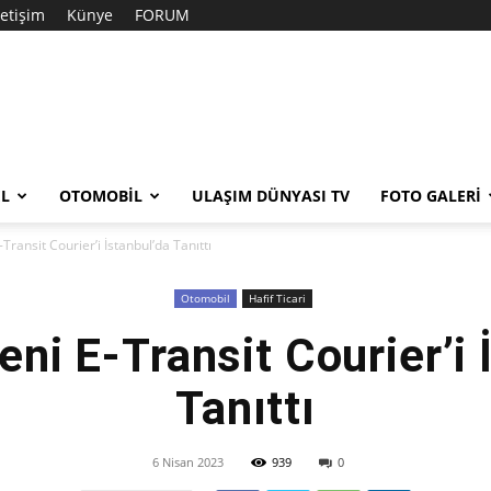
letişim
Künye
FORUM
EL
OTOMOBIL
ULAŞIM DÜNYASI TV
FOTO GALERI
Transit Courier’i İstanbul’da Tanıttı
Otomobil
Hafif Ticari
eni E-Transit Courier’i 
Tanıttı
6 Nisan 2023
939
0