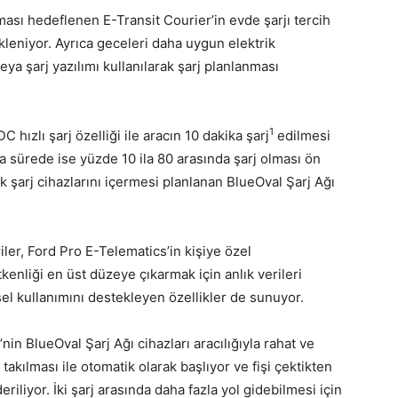
ması hedeflenen E-Transit Courier’in evde şarjı tercih
leniyor. Ayrıca geceleri daha uygun elektrik
ya şarj yazılımı kullanılarak şarj planlanması
1
 hızlı şarj özelliği ile aracın 10 dakika şarj
edilmesi
a sürede ise yüzde 10 ila 80 arasında şarj olması ön
k şarj cihazlarını içermesi planlanan BlueOval Şarj Ağı
ler, Ford Pro E-Telematics’in kişiye özel
tkenliği en üst düzeye çıkarmak için anlık verileri
isel kullanımını destekleyen özellikler de sunuyor.
’nin BlueOval Şarj Ağı cihazları aracılığıyla rahat ve
 takılması ile otomatik olarak başlıyor ve fişi çektikten
riliyor. İki şarj arasında daha fazla yol gidebilmesi için