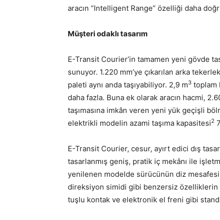
aracın “Intelligent Range” özelliği daha doğ
Müşteri odaklı tasarım
E-Transit Courier’in tamamen yeni gövde tas
sunuyor. 1.220 mm’ye çıkarılan arka tekerlek
3
paleti aynı anda taşıyabiliyor. 2,9 m
toplam 
daha fazla. Buna ek olarak aracın hacmi, 2.
taşımasına imkân veren yeni yük geçişli bölm
2
elektrikli modelin azami taşıma kapasitesi
7
E-Transit Courier, cesur, ayırt edici dış tasa
tasarlanmış geniş, pratik iç mekânı ile işle
yenilenen modelde sürücünün diz mesafesini 
direksiyon simidi gibi benzersiz özelliklerin
tuşlu kontak ve elektronik el freni gibi stan