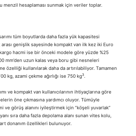
ru menzil hesaplaması sunmak için veriler toplar.
arımı tüm boyutlarda daha fazla yük kapasitesi
 arası genişlik sayesinde kompakt van ilk kez iki Euro
kargo hacmi ise bir önceki modele göre yüzde %25
600 mm’den uzun kalas veya boru gibi nesneleri
e özelliği kullanılarak daha da artırılabiliyor. Tamamen
3
00 kg, azami çekme ağırlığı ise 750 kg
.
rımı ve kompakt van kullanıcılarının ihtiyaçlarına göre
tmelerin öne çıkmasına yardımcı oluyor. Tümüyle
ve görüş alanını iyileştirmek için “köşeli yuvarlak”
 yanı sıra daha fazla depolama alanı sunan vites kolu,
dart donanım özellikleri bulunuyor.