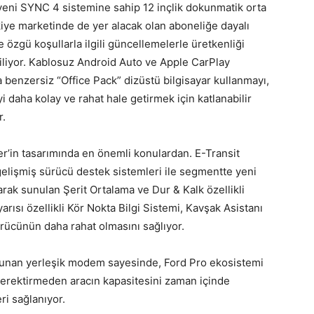
yeni SYNC 4 sistemine sahip 12 inçlik dokunmatik orta
iye marketinde de yer alacak olan aboneliğe dayalı
e özgü koşullarla ilgili güncellemelerle üretkenliği
biliyor. Kablosuz Android Auto ve Apple CarPlay
nda benzersiz “Office Pack” dizüstü bilgisayar kullanmayı,
daha kolay ve rahat hale getirmek için katlanabilir
r.
er’in tasarımında en önemli konulardan. E-Transit
elişmiş sürücü destek sistemleri ile segmentte yeni
arak sunulan Şerit Ortalama ve Dur & Kalk özellikli
arısı özellikli Kör Nokta Bilgi Sistemi, Kavşak Asistanı
ürücünün daha rahat olmasını sağlıyor.
ulunan yerleşik modem sayesinde, Ford Pro ekosistemi
 gerektirmeden aracın kapasitesini zaman içinde
ri sağlanıyor.