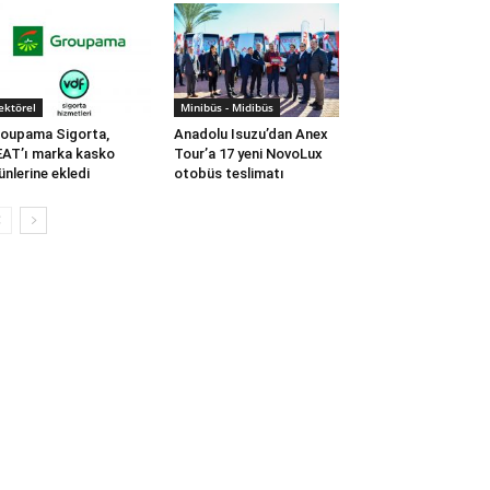
ektörel
Minibüs - Midibüs
oupama Sigorta,
Anadolu Isuzu’dan Anex
AT’ı marka kasko
Tour’a 17 yeni NovoLux
ünlerine ekledi
otobüs teslimatı