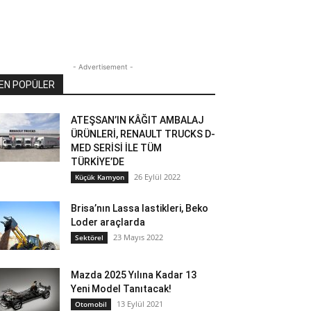
- Advertisement -
EN POPÜLER
ATEŞSAN’IN KÂĞIT AMBALAJ
ÜRÜNLERİ, RENAULT TRUCKS D-
MED SERİSİ İLE TÜM
TÜRKİYE’DE
26 Eylül 2022
Küçük Kamyon
Brisa’nın Lassa lastikleri, Beko
Loder araçlarda
23 Mayıs 2022
Sektörel
Mazda 2025 Yılına Kadar 13
Yeni Model Tanıtacak!
13 Eylül 2021
Otomobil