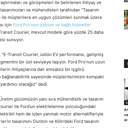
aştırmaları ve görüşmeleri ile belirlenen ihtiyaç ve
n tasarımcıları ve mühendisleri tarafından “Tasarım
i ile müşterilere en uygun çözümleri sunmak üzere
sı için
Ford Pro’nun yazılım ve bağlı hizmetler
Transit Courier, mevcut modele göre yüzde 25 daha
esi sunuyor.
“E-Transit Courier, üstün EV performansı, gelişmiş
segmentini bir üst seviyeye taşıyor. Ford Pro’nun uzun
lerin ihtiyaçlarına dair emsalsiz bir içgörü
la bağlanabilirlik sayesinde müşterilerimizin kompakt
 yardımcı olacağız” dedi.
retim gücümüzün yanı sıra mühendislik ve tasarım
S
Courier ile Ford’un elektriklenme yolculuğundaki
An
trikli hem de içten yanmalı motor alternatifleriyle
sa
ar
ier’in tasarımını Dunton ve Köln’deki Ford tasarım