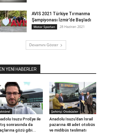
AVIS 2021 Türkiye Tırmanma
Şampiyonası İzmir’de Başladı
28 Haziran 2021
Motor Sporları
Devamını Göster
EN YENİ HABERLER
ektörel
Şehiriçi Otobüsler
adolu Isuzu ProEye ile
Anadolu Isuzu’dan İsrail
tış sonrasında da
pazarına 48 adet otobüs
açlarına gözü gibi...
ve midibüs teslimatı