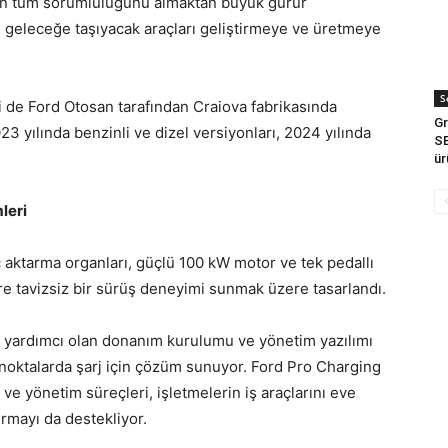
nin tüm sorumluluğunu almaktan büyük gurur
 geleceğe taşıyacak araçları geliştirmeye ve üretmeye
S
 de Ford Otosan tarafından Craiova fabrikasında
Gr
3 yılında benzinli ve dizel versiyonları, 2024 yılında
SE
ür
leri
ç aktarma organları, güçlü 100 kW motor ve tek pedallı
re tavizsiz bir sürüş deneyimi sunmak üzere tasarlandı.
e yardımcı olan donanım kurulumu ve yönetim yazılımı
 noktalarda şarj için çözüm sunuyor. Ford Pro Charging
a ve yönetim süreçleri, işletmelerin iş araçlarını eve
ırmayı da destekliyor.