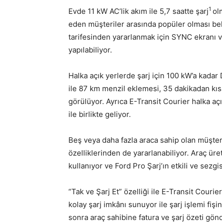
1
Evde 11 kW AC’lik akım ile 5,7 saatte şarj
ol
eden müşteriler arasında popüler olması bek
tarifesinden yararlanmak için SYNC ekranı ve
yapılabiliyor.
Halka açık yerlerde şarj için 100 kW’a kadar DC
ile 87 km menzil eklemesi, 35 dakikadan kıs
görülüyor. Ayrıca E-Transit Courier halka açı
ile birlikte geliyor.
Beş veya daha fazla araca sahip olan müşteri
özelliklerinden de yararlanabiliyor. Araç üre
kullanıyor ve Ford Pro Şarj’ın etkili ve sezg
“Tak ve Şarj Et” özelliği ile E-Transit Courier
kolay şarj imkânı sunuyor ile şarj işlemi fişin
sonra araç sahibine fatura ve şarj özeti gönde