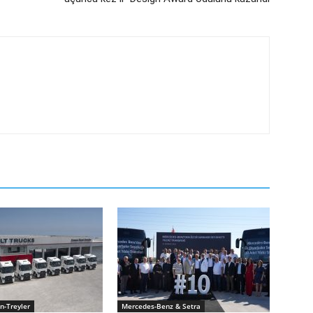
n-Treyler
Mercedes-Benz & Setra