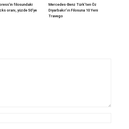
press’in filosundaki
Mercedes-Benz Türk’ten Öz
cks oranı, yüzde 50’ye
Diyarbakır’ın Filosuna 10 Yeni
Travego