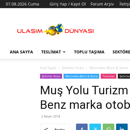
07.08.2026 Cuma
Giriş Yap / Kayıt Ol
Forum Arşiv
İleti
Ulaşım
Dünyası
ANA SAYFA
TESLIMAT
TOPLU TAŞIMA
SEKTÖR
Ana Sayfa
Şehirler Arası
Mercedes-Benz & Setra
Şehirler Arası
Mercedes-Benz & Setra
Teslimat
Şehirle
Muş Yolu Turizm
Benz marka otobü
2 Nisan 2018
Paylaş