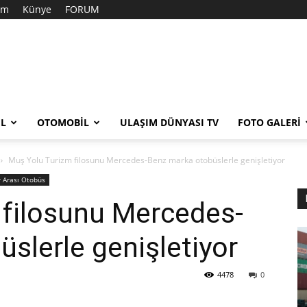
şim
Künye
FORUM
EL
OTOMOBIL
ULAŞIM DÜNYASI TV
FOTO GALERI
Muş Yolu Turizm filosunu Mercedes-Benz marka otobüslerle genişletiyor
r Arası Otobüs
 filosunu Mercedes-
slerle genişletiyor
4478
0