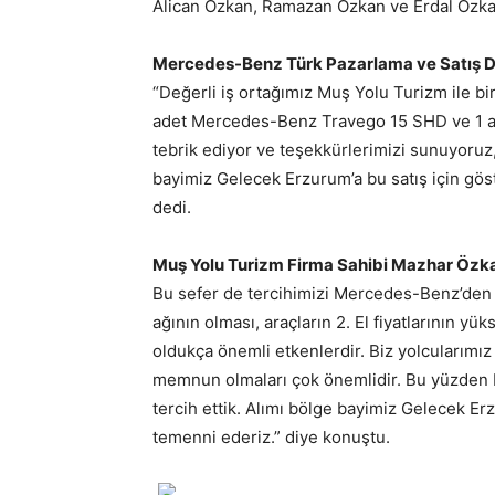
Alican Özkan, Ramazan Özkan ve Erdal Özkan
Mercedes-Benz Türk Pazarlama ve Satış Di
“Değerli iş ortağımız Muş Yolu Turizm ile bi
adet Mercedes-Benz Travego 15 SHD ve 1 ade
tebrik ediyor ve teşekkürlerimizi sunuyoruz, b
bayimiz Gelecek Erzurum’a bu satış için göst
dedi.
Muş Yolu Turizm Firma Sahibi Mazhar Öz
Bu sefer de tercihimizi Mercedes-Benz’den
ağının olması, araçların 2. El fiyatlarının yü
oldukça önemli etkenlerdir. Biz yolcularımız 
memnun olmaları çok önemlidir. Bu yüzden M
tercih ettik. Alımı bölge bayimiz Gelecek Er
temenni ederiz.” diye konuştu.