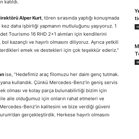
 katıldı.
Y
rektörü Alper Kurt
, tören sırasında yaptığı konuşmada
t
r kez daha işbirliği yapmanın mutluluğunu yaşıyoruz. 1
H
t Tourismo 16 RHD 2+1 alımları için kendilerini
ol kazançlı ve hayırlı olmasını diliyoruz. Ayrıca yetkili
M
erdikleri emek ve destekleri için çok teşekkür ederiz.”
T
M
kan
ise, “Hedefimiz araç filomuzu her daim genç tutmak.
 yana kullandık. Çünkü Mercedes-Benz’in geniş servis
ksek olması ve kolay parça bulunabilirliği bizim için
ile aile olduğumuz için onların rahat etmeleri ve
ercedes-Benz’in kalitesini ve bize verdiği güveni
zurum’dan gerçekleştirdik. Herkese hayırlı olmasını