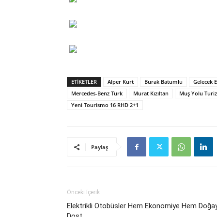
ETIKETLER
Alper Kurt
Burak Batumlu
Gelecek 
Mercedes-Benz Türk
Murat Kızıltan
Muş Yolu Turi
Yeni Tourismo 16 RHD 2+1
Paylaş
Önceki İçerik
Elektrikli Otobüsler Hem Ekonomiye Hem Doğa
Dost