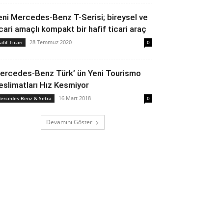
eni Mercedes-Benz T-Serisi; bireysel ve
icari amaçlı kompakt bir hafif ticari araç
28 Temmuz 2020
afif Ticari
0
ercedes-Benz Türk’ ün Yeni Tourismo
eslimatları Hız Kesmiyor
16 Mart 2018
ercedes-Benz & Setra
0
Devamını Göster