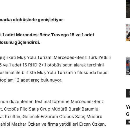
arka otobüslerle genişletiyor
ği 1 adet Mercedes-Benz Travego 15 ve 1 adet
losunu güçlendirdi.
ığı şirketi Muş Yolu Turizm; Mercedes-Benz Türk Yetkili
 ve 1 adet 16 RHD 2+1 otobüs satın alarak tercihini
slimat ile birlikte Muş Yolu Turizm’in filosunda hepsi
oplam 12 adet araç bulunuyor.
’nde düzenlenen teslimat törenine Mercedes-Benz
Y
rt, Otobüs Filo Satış Grup Müdürü Burak Batumlu,
G
t Kızıltan, Gelecek Erzurum Otobüs Satış Müdürü
O
hibi Mazhar Özkan ve firma yetkilileri Ercan Özkan,