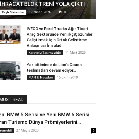
İHRACAT BLOK TRENİ YOLA ÇIKTI
17 Nisan 2026
0
Raylı Sistemler
IVECO ve Ford Trucks Ağır Ticari
Araç Sektöründe YenilikçiÇözümler
Geliştirmek Için Ortak Geliştirme
Anlaşması İmzaladı
11 Mart 2025
Karayolu Taşımacılığı
Yaz bitiminde de Lion’s Coach
teslimatları devam ediyor…
15 Ekim 2019
MAN & Neoplan
MUST READ
eni BMW 5 Serisi ve Yeni BMW 6 Serisi
ran Turismo Dünya Prömiyerlerini...
27 Mayıs 2020
tomobil
0