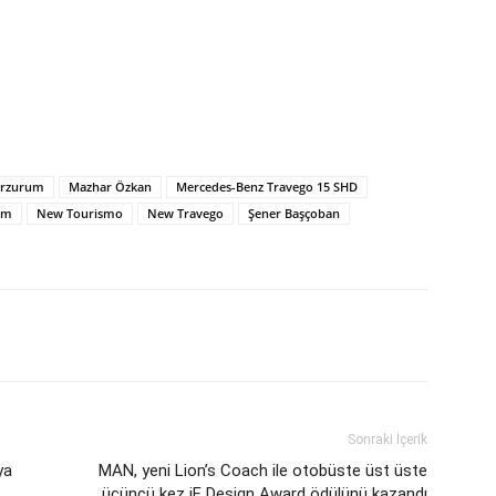
Erzurum
Mazhar Özkan
Mercedes-Benz Travego 15 SHD
zm
New Tourismo
New Travego
Şener Başçoban
Sonraki İçerik
ya
MAN, yeni Lion’s Coach ile otobüste üst üste
üçüncü kez iF Design Award ödülünü kazandı