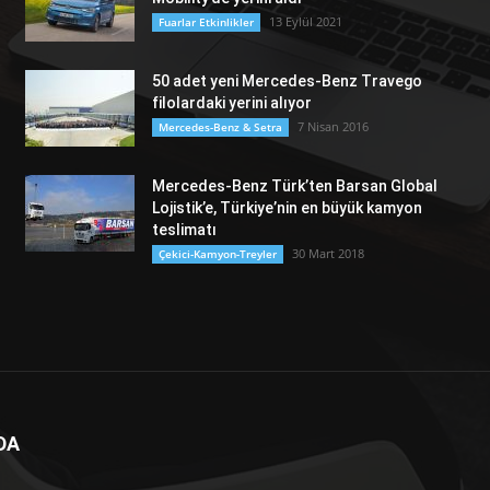
13 Eylül 2021
Fuarlar Etkinlikler
50 adet yeni Mercedes-Benz Travego
filolardaki yerini alıyor
7 Nisan 2016
Mercedes-Benz & Setra
Mercedes-Benz Türk’ten Barsan Global
Lojistik’e, Türkiye’nin en büyük kamyon
teslimatı
30 Mart 2018
Çekici-Kamyon-Treyler
DA