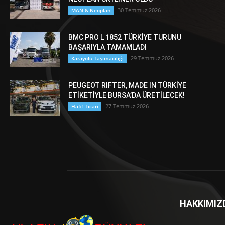
30 Temmuz 2026
MAN & Neoplan
BMC PRO L 1852 TÜRKİYE TURUNU
BAŞARIYLA TAMAMLADI
29 Temmuz 2026
Karayolu Taşımacılığı
PEUGEOT RIFTER, MADE IN TÜRKİYE
ETİKETİYLE BURSA’DA ÜRETİLECEK!
27 Temmuz 2026
Hafif Ticari
HAKKIMIZ