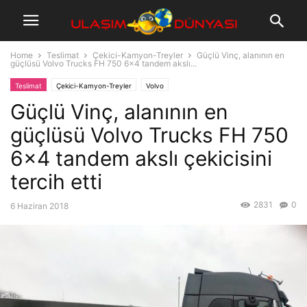
Home
Teslimat
Çekici-Kamyon-Treyler
Güçlü Vinç, alanının en
güçlüsü Volvo Trucks FH 750 6×4 tandem akslı...
Teslimat
Çekici-Kamyon-Treyler
Volvo
Güçlü Vinç, alanının en
güçlüsü Volvo Trucks FH 750
6×4 tandem akslı çekicisini
tercih etti
2831
0
6 Haziran 2018