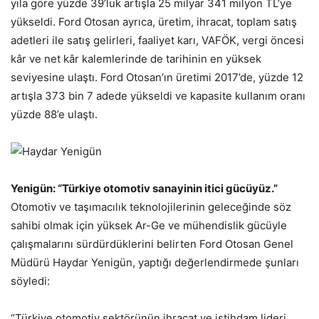
yıla göre yüzde 39’luk artışla 25 milyar 341 milyon TL’ye
yükseldi. Ford Otosan ayrıca, üretim, ihracat, toplam satış
adetleri ile satış gelirleri, faaliyet karı, VAFÖK, vergi öncesi
kâr ve net kâr kalemlerinde de tarihinin en yüksek
seviyesine ulaştı. Ford Otosan’ın üretimi 2017’de, yüzde 12
artışla 373 bin 7 adede yükseldi ve kapasite kullanım oranı
yüzde 88’e ulaştı.
Yenigün: “Türkiye otomotiv sanayinin itici gücüyüz.”
Otomotiv ve taşımacılık teknolojilerinin geleceğinde söz
sahibi olmak için yüksek Ar-Ge ve mühendislik gücüyle
çalışmalarını sürdürdüklerini belirten Ford Otosan Genel
Müdürü Haydar Yenigün, yaptığı değerlendirmede şunları
söyledi:
“Türkiye otomotiv sektörünün ihracat ve istihdam lideri