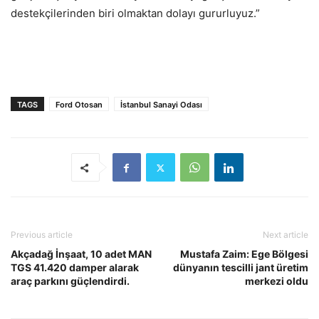
destekçilerinden biri olmaktan dolayı gururluyuz.”
TAGS
Ford Otosan
İstanbul Sanayi Odası
Previous article
Next article
Akçadağ İnşaat, 10 adet MAN
Mustafa Zaim: Ege Bölgesi
TGS 41.420 damper alarak
dünyanın tescilli jant üretim
araç parkını güçlendirdi.
merkezi oldu