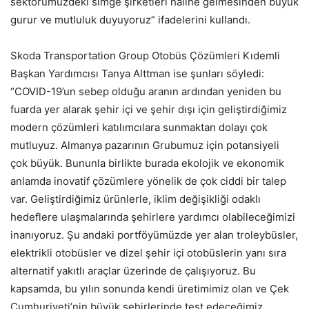
sektörümüzdeki simge şirketleri haline gelmesinden büyük
gurur ve mutluluk duyuyoruz” ifadelerini kullandı.
Skoda Transportation Group Otobüs Çözümleri Kıdemli
Başkan Yardımcısı Tanya Alttman ise şunları söyledi:
“COVID-19’un sebep olduğu aranın ardından yeniden bu
fuarda yer alarak şehir içi ve şehir dışı için geliştirdiğimiz
modern çözümleri katılımcılara sunmaktan dolayı çok
mutluyuz. Almanya pazarının Grubumuz için potansiyeli
çok büyük. Bununla birlikte burada ekolojik ve ekonomik
anlamda inovatif çözümlere yönelik de çok ciddi bir talep
var. Geliştirdiğimiz ürünlerle, iklim değişikliği odaklı
hedeflere ulaşmalarında şehirlere yardımcı olabileceğimizi
inanıyoruz. Şu andaki portföyümüzde yer alan troleybüsler,
elektrikli otobüsler ve dizel şehir içi otobüslerin yanı sıra
alternatif yakıtlı araçlar üzerinde de çalışıyoruz. Bu
kapsamda, bu yılın sonunda kendi üretimimiz olan ve Çek
Cumhuriyeti’nin büyük şehirlerinde test edeceğimiz