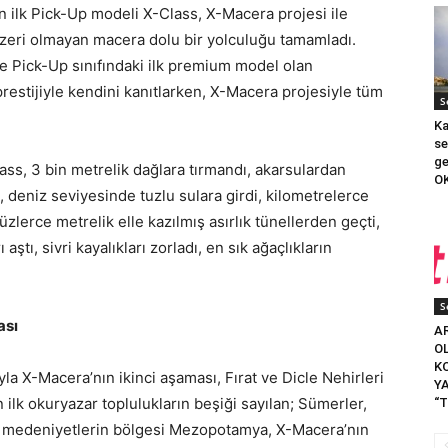
n ilk Pick-Up modeli X-Class, X-Macera projesi ile
enzeri olmayan macera dolu bir yolculuğu tamamladı.
e Pick-Up sınıfındaki ilk premium model olan
estijiyle kendini kanıtlarken, X-Macera projesiyle tüm
S
Ka
se
ge
, 3 bin metrelik dağlara tırmandı, akarsulardan
OK
, deniz seviyesinde tuzlu sulara girdi, kilometrelerce
lerce metrelik elle kazılmış asırlık tünellerden geçti,
aştı, sivri kayalıkları zorladı, en sık ağaçlıkların
S
ası
A
O
K
a X-Macera’nın ikinci aşaması, Fırat ve Dicle Nehirleri
Y
ilk okuryazar toplulukların beşiği sayılan; Sümerler,
“T
gibi medeniyetlerin bölgesi Mezopotamya, X-Macera’nın