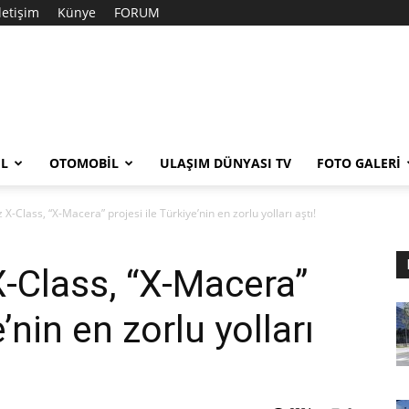
İletişim
Künye
FORUM
EL
OTOMOBIL
ULAŞIM DÜNYASI TV
FOTO GALERI
-Class, “X-Macera” projesi ile Türkiye’nin en zorlu yolları aştı!
-Class, “X-Macera”
e’nin en zorlu yolları