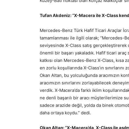
Kuzey-Batı noktası olan Kofçaz Malkoçlar sı
Tufan Akdeniz: “X-Macera ile X-Class kendi
Mercedes-Benz Türk Hafif Ticari Araçlar İc
tamamlanması ile ilgili olarak; “Mercedes-Ben
seviyesinde X-Class satış gerçekleştirerek
önemli bir başarı yakaladık. Hafif ticari 
katkısı olan Mercedes-Benz X-Class, kısa za
en zorlu koşullarında X-Class’ın sınırlarını z
Okan Altan, bu yolculuğunda aracımızın konf
aracımızın sınırlarını zorlayabilecek deney
verdik. X-Macera’da farklı iklim koşullarında
ne denli başarılı bir aracı müşterilerimize
sadece arazide değil, yolda da binek otomobi
daha ortaya koydu.” dedi.
Okan Altan: “X-Macera’da, X-Class ile aşı