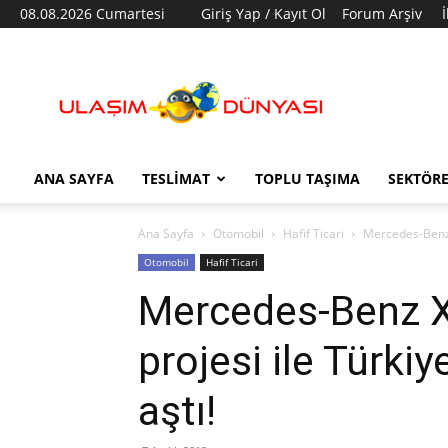
08.08.2026 Cumartesi
Giriş Yap / Kayıt Ol
Forum Arşiv
Ulaşım
Dünyası
ANA SAYFA
TESLIMAT
TOPLU TAŞIMA
SEKTÖR
Ana Sayfa
Otomobil
Hafif Ticari
Mercedes-Benz X
Otomobil
Hafif Ticari
Mercedes-Benz X
projesi ile Türkiy
aştı!