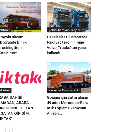
ektörel
Çekici-Kamyon-Treyler
rayolu ulaşım
Özkeleşler Uluslararası
ktöründe bir ilki
Nakliyat tercihini yine
rçekleştiren
Volvo Trucks’tan yana
irala.com
kullandı
ektörel
Karayolu Taşımacılığı
RABA SAHİBİ
Goiânia için satın alınan
LMADAN, ARABA
49 adet Mercedes-Benz
ONFORUNU HER AN
atık toplama kamyonu
AŞATAN GİRİŞİM:
Allison...
İKTAK”