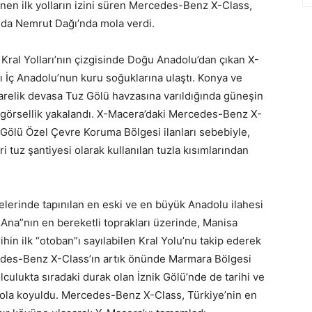
linen ilk yolların izini süren Mercedes-Benz X-Class,
sında Nemrut Dağı’nda mola verdi.
 Kral Yolları’nın çizgisinde Doğu Anadolu’dan çıkan X-
ı İç Anadolu’nun kuru soğuklarına ulaştı. Konya ve
arelik devasa Tuz Gölü havzasına varıldığında güneşin
 görsellik yakalandı. X-Macera’daki Mercedes-Benz X-
 Gölü Özel Çevre Koruma Bölgesi ilanları sebebiyle,
ri tuz şantiyesi olarak kullanılan tuzla kısımlarından
velerinde tapınılan en eski ve en büyük Anadolu ilahesi
 Ana”nın en bereketli toprakları üzerinde, Manisa
ihin ilk “otoban”ı sayılabilen Kral Yolu’nu takip ederek
des-Benz X-Class’ın artık önünde Marmara Bölgesi
lculukta sıradaki durak olan İznik Gölü’nde de tarihi ve
 yola koyuldu. Mercedes-Benz X-Class, Türkiye’nin en