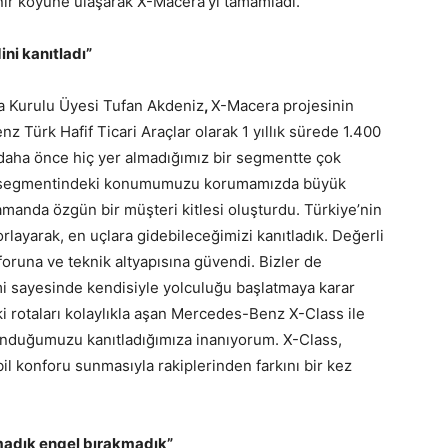
nır köyüne ulaşarak X-Macera’yı tamamladı.
ni kanıtladı”
ra Kurulu Üyesi Tufan Akdeniz
,
X-Macera projesinin
z Türk Hafif Ticari Araçlar olarak 1 yıllık sürede 1.400
 daha önce hiç yer almadığımız bir segmentte çok
araç segmentindeki konumumuzu korumamızda büyük
manda özgün bir müşteri kitlesi oluşturdu. Türkiye’nin
orlayarak, en uçlara gidebileceğimizi kanıtladık. Değerli
oruna ve teknik altyapısına güvendi. Bizler de
imi sayesinde kendisiyle yolculuğu başlatmaya karar
ki rotaları kolaylıkla aşan Mercedes-Benz X-Class ile
 sunduğumuzu kanıtladığımıza inanıyorum. X-Class,
l konforu sunmasıyla rakiplerinden farkını bir kez
lmadık engel bırakmadık”