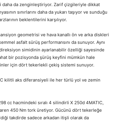
aha da zenginleştiriyor. Zarif çizgileriyle dikkat
sının sınırlarını daha da yukarı taşıyor ve sunduğu
zlarının beklentilerini karşılıyor.
nsiyon geometrisi ve hava kanallı ön ve arka diskleri
ükemmel asfalt sürüş performansını da sunuyor. Aynı
direksiyon simidinin ayarlanabilir özelliği sayesinde
rahat bir pozisyonda şürüş keyfini mümkün hale
ler için dört tekerlekli çekiş sistemi sunuyor.
litli aks diferansiyeli ile her türlü yol ve zemin
98 cc hacmindeki sıralı 4 silindirli X 250d 4MATIC,
baren 450 Nm tork üretiyor. Gücünü dört tekerleğe
iği takdirde sadece arkadan itişli olarak da