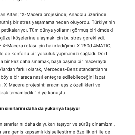
an Altan; “X-Macera projesinde; Anadolu üzerinde
 müthiş bir stres yaşamama neden oluyordu. Türkiye’nin
i patikalarıydı. Tüm dünya yollarını görmüş birikimdeki
 güzel köşelerine ulaşmak için bu stres gerekliydi.
mız X-Macera rotası için hazırladığımız X 250d 4MATIC,
e de konforlu bir yolculuk yapmamızı sağladı. Dört
da bir kez daha sınamak, başlı başına bir maceraydı.
p’lardan farklı olarak, Mercedes-Benz standartlarını
 böyle bir araca nasıl entegre edilebileceğini ispat
. X-Macera projesini; aracın eşsiz özellikleri ve
arak tamamladık!” diye konuştu.
sınırlarını daha da yukarıya taşıyor
ınırlarını daha da yukarı taşıyor ve sürüş dinamizmi,
 sıra geniş kapsamlı kişiselleştirme özellikleri ile de