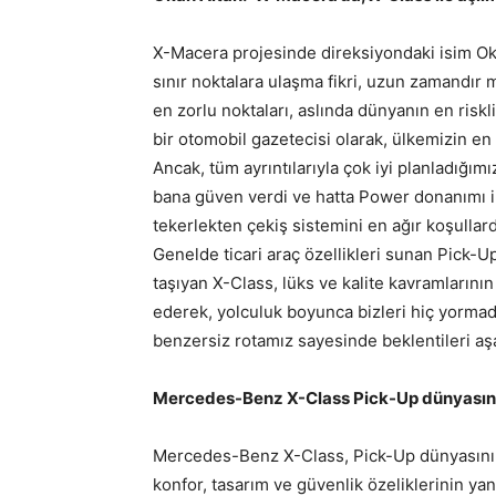
X-Macera projesinde direksiyondaki isim Ok
sınır noktalara ulaşma fikri, uzun zamandır
en zorlu noktaları, aslında dünyanın en riskl
bir otomobil gazetecisi olarak, ülkemizin en
Ancak, tüm ayrıntılarıyla çok iyi planladığı
bana güven verdi ve hatta Power donanımı il
tekerlekten çekiş sistemini en ağır koşullar
Genelde ticari araç özellikleri sunan Pick-U
taşıyan X-Class, lüks ve kalite kavramlarının
ederek, yolculuk boyunca bizleri hiç yormadı
benzersiz rotamız sayesinde beklentileri aş
Mercedes-Benz X-Class Pick-Up dünyasının 
Mercedes-Benz X-Class, Pick-Up dünyasının s
konfor, tasarım ve güvenlik özeliklerinin yanı