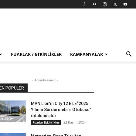
FUARLAR / ETKINLIKLER
KAMPANYALAR
- Advertisement -
EN POPÜLER
MAN Lion’ın City 12 E LE“2025
Yılının Sürdürülebilir Otobüsü”
ödülünü aldı
22 Kasım 2024
Fuarlar Etkinlikler