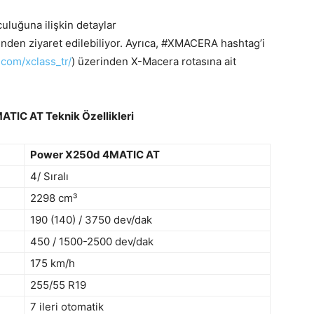
luğuna ilişkin detaylar
inden ziyaret edilebiliyor. Ayrıca, #XMACERA hashtag’i
com/xclass_tr/
) üzerinden X-Macera rotasına ait
TIC AT Teknik Özellikleri
Power
X250d 4MATIC AT
4/ Sıralı
2298 cm³
190 (140) / 3750 dev/dak
450 / 1500-2500 dev/dak
175 km/h
255/55 R19
7 ileri otomatik