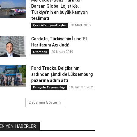
Mercedes-Benz Türk’ten
Barsan Global Lojistik’e,
Türkiye’nin en büyük kamyon
teslimatı
30 Mart 2018
Çekici-Kamyon-Treyler
Cardata, Türkiye’nin İkinci El
Haritasını Açıkladı!
20 Nisan 2019
Otomobil
Ford Trucks, Belçika’nın
ardından şimdi de Lüksemburg
pazarına adım attı
10 Haziran 2021
Karayolu Taşımacılığı
Devamını Göster
EN YENİ HABERLER