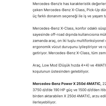
Mercedes-Benz’e has karakteristik değerleri d
çeken Mercedes-Benz X-Class, Pick-Up dünya
üç farklı donanım seçeneği ile iş ve yaşam tar
Mercedes-Benz X-Class, konfor odaklı süspa
sayesinde off-road dışında kullanıcısına m
zamanda araç, on iki tuşlu multifonksiyonel 
ergonomik vücut duruşunu iyileştiriyor ve 
getiriyor. Mercedes-Benz X-Class, tüm zemin
Araç, Low Mod (Düşük hızda 4×4) ve 4MATIC ki
koşulunun üstesinden gelebiliyor.
Mercedes-Benz Power X 250d 4MATIC,
22
3750 d/d’de 190 HP güç ve 1500 d/d’den iti
birden aktarabilen X 250d 4MATIC, arzu edild
ilerleyebiliyor.