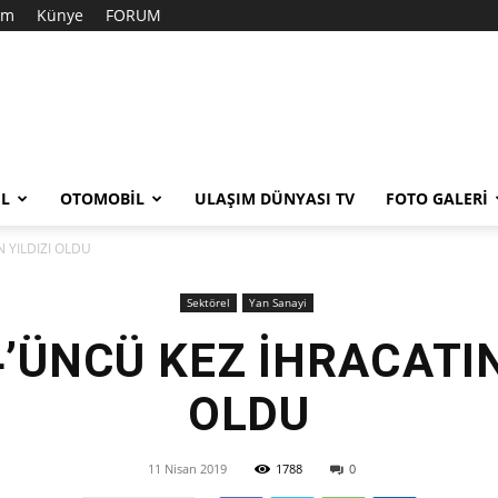
şim
Künye
FORUM
EL
OTOMOBIL
ULAŞIM DÜNYASI TV
FOTO GALERI
 YILDIZI OLDU
Sektörel
Yan Sanayi
’ÜNCÜ KEZ İHRACATIN
OLDU
11 Nisan 2019
1788
0