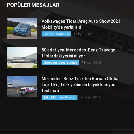
POPÜLER MESAJLAR
Volkswagen Ticari Araç Auto Show 2021
Mobility’de yerini aldı
13 Eylül 2021
Fuarlar Etkinlikler
50 adet yeni Mercedes-Benz Travego
filolardaki yerini alıyor
7 Nisan 2016
Mercedes-Benz & Setra
Mercedes-Benz Türk’ten Barsan Global
Lojistik’e, Türkiye’nin en büyük kamyon
teslimatı
30 Mart 2018
Çekici-Kamyon-Treyler