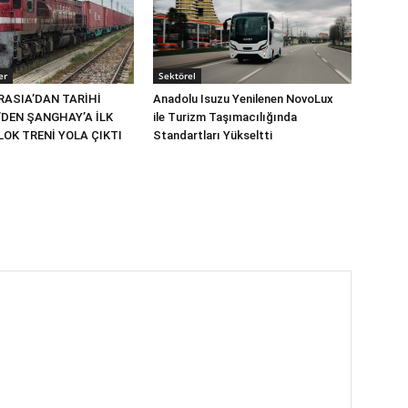
er
Sektörel
RASIA’DAN TARİHİ
Anadolu Isuzu Yenilenen NovoLux
’DEN ŞANGHAY’A İLK
ile Turizm Taşımacılığında
OK TRENİ YOLA ÇIKTI
Standartları Yükseltti