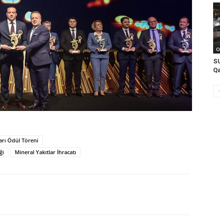
O
SU
Qa
ları Ödül Töreni
ği
Mineral Yakıtlar İhracatı