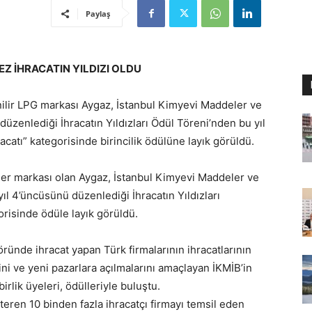
Paylaş
Z İHRACATIN YILDIZI OLDU
nilir LPG markası Aygaz, İstanbul Kimyevi Maddeler ve
 düzenlediği İhracatın Yıldızları Ödül Töreni’nden bu yıl
acatı” kategorisinde birincilik ödülüne layık görüldü.
der markası olan Aygaz, İstanbul Kimyevi Maddeler ve
 yıl 4’üncüsünü düzenlediği İhracatın Yıldızları
orisinde ödüle layık görüldü.
ründe ihracat yapan Türk firmalarının ihracatlarının
ini ve yeni pazarlara açılmalarını amaçlayan İKMİB’in
irlik üyeleri, ödülleriyle buluştu.
steren 10 binden fazla ihracatçı firmayı temsil eden