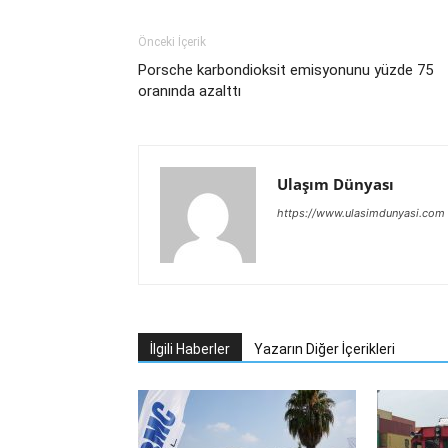
Önceki İçerik
Porsche karbondioksit emisyonunu yüzde 75
oranında azalttı
Ulaşım Dünyası
https://www.ulasimdunyasi.com
İlgili Haberler
Yazarın Diğer İçerikleri