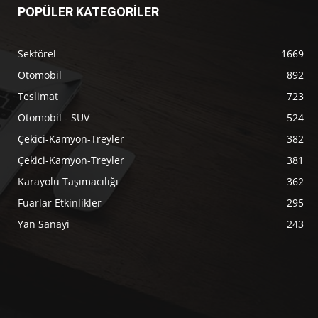
POPÜLER KATEGORİLER
Sektörel
1669
Otomobil
892
Teslimat
723
Otomobil - SUV
524
Çekici-Kamyon-Treyler
382
Çekici-Kamyon-Treyler
381
Karayolu Taşımacılığı
362
Fuarlar Etkinlikler
295
Yan Sanayi
243