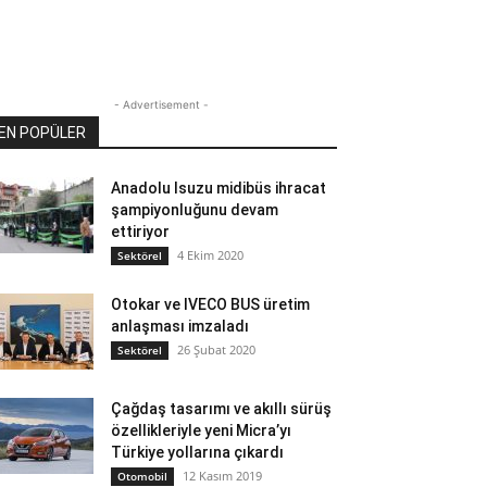
- Advertisement -
EN POPÜLER
Anadolu Isuzu midibüs ihracat
şampiyonluğunu devam
ettiriyor
4 Ekim 2020
Sektörel
Otokar ve IVECO BUS üretim
anlaşması imzaladı
26 Şubat 2020
Sektörel
Çağdaş tasarımı ve akıllı sürüş
özellikleriyle yeni Micra’yı
Türkiye yollarına çıkardı
12 Kasım 2019
Otomobil