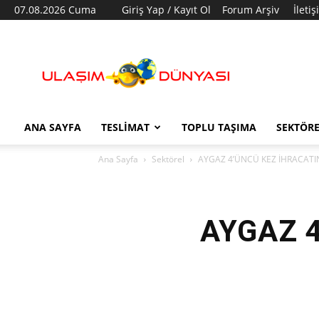
07.08.2026 Cuma
Giriş Yap / Kayıt Ol
Forum Arşiv
İleti
Ulaşım
Dünyası
ANA SAYFA
TESLIMAT
TOPLU TAŞIMA
SEKTÖR
Ana Sayfa
Sektörel
AYGAZ 4’ÜNCÜ KEZ İHRACATIN
AYGAZ 4