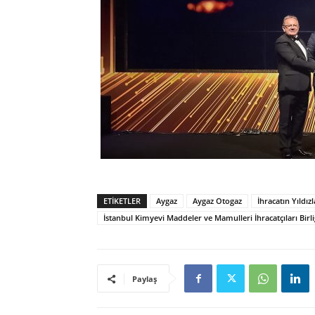
ETIKETLER
Aygaz
Aygaz Otogaz
İhracatın Yıldız
İstanbul Kimyevi Maddeler ve Mamulleri İhracatçıları Birli
Paylaş