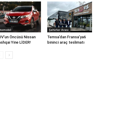
tomobil
Şehirler Arası
V’un Öncüsü Nissan
Temsa’dan Fransa’ya6
shqai Yine LİDER!
bininci araç teslimatı