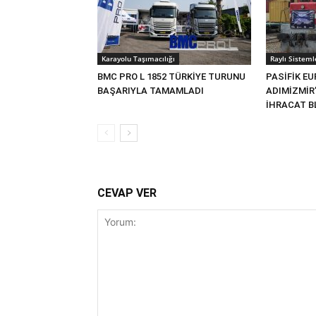
Karayolu Taşımacılığı
Raylı Sisteml
BMC PRO L 1852 TÜRKİYE TURUNU
PASİFİK EU
BAŞARIYLA TAMAMLADI
ADIMİZMİR
İHRACAT BL
CEVAP VER