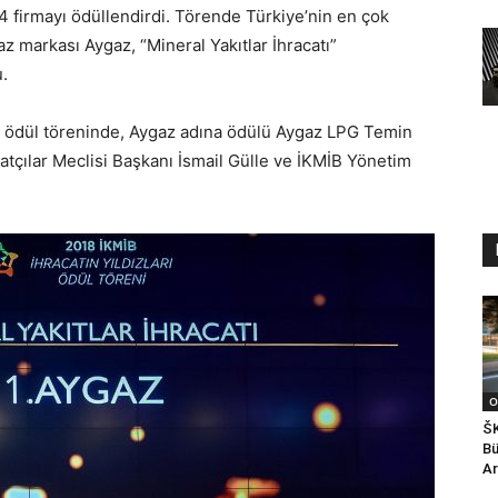
84 firmayı ödüllendirdi. Törende Türkiye’nin en çok
z markası Aygaz, “Mineral Yakıtlar İhracatı”
u.
n ödül töreninde, Aygaz adına ödülü Aygaz LPG Temin
atçılar Meclisi Başkanı İsmail Gülle ve İKMİB Yönetim
O
ŠK
Bü
Ar