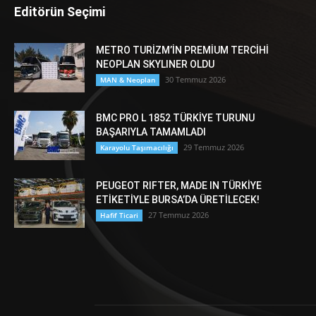
Editörün Seçimi
METRO TURİZM’İN PREMİUM TERCİHİ
NEOPLAN SKYLINER OLDU
30 Temmuz 2026
MAN & Neoplan
BMC PRO L 1852 TÜRKİYE TURUNU
BAŞARIYLA TAMAMLADI
29 Temmuz 2026
Karayolu Taşımacılığı
PEUGEOT RIFTER, MADE IN TÜRKİYE
ETİKETİYLE BURSA’DA ÜRETİLECEK!
27 Temmuz 2026
Hafif Ticari