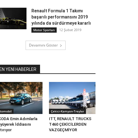
Renault Formula 1 Takımı
başarılı performansını 2019
yılında da sürdürmeye kararlı
12 Şubat 2019
Motor Sporları
Devamını Göster
EN YENİ HABERLER
tomobil
Çekici-Kamyon-Treyler
ODA Emin Adımlarla
ITT, RENAULT TRUCKS
yüyerek İddiasını
T460 ÇEKİCİLERDEN
tırıyor
VAZGEÇMİYOR