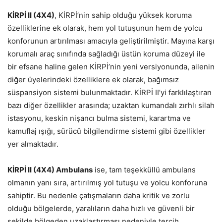
KİRPİ II (4X4)
, KİRPİ’nin sahip olduğu yüksek koruma
özelliklerine ek olarak, hem yol tutuşunun hem de yolcu
konforunun artırılması amacıyla geliştirilmiştir. Mayına karşı
korumalı araç sınıfında sağladığı üstün koruma düzeyi ile
bir efsane haline gelen KİRPİ’nin yeni versiyonunda, ailenin
diğer üyelerindeki özelliklere ek olarak, bağımsız
süspansiyon sistemi bulunmaktadır. KİRPİ II’yi farklılaştıran
bazı diğer özellikler arasında; uzaktan kumandalı zırhlı silah
istasyonu, keskin nişancı bulma sistemi, karartma ve
kamuflaj ışığı, sürücü bilgilendirme sistemi gibi özellikler
yer almaktadır.
KİRPİ II (4X4) Ambulans
ise, tam teşekküllü ambulans
olmanın yanı sıra, artırılmış yol tutuşu ve yolcu konforuna
sahiptir. Bu nedenle çatışmaların daha kritik ve zorlu
olduğu bölgelerde, yaralıların daha hızlı ve güvenli bir
şekilde bölgeden uzaklaştırması nedeniyle tercih