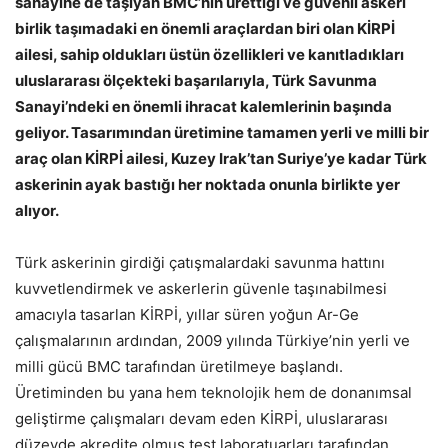
sanayine de taşıyan BMC’nin ürettiği ve güvenli askeri
birlik taşımadaki en önemli araçlardan biri olan KİRPİ
ailesi, sahip oldukları üstün özellikleri ve kanıtladıkları
uluslararası ölçekteki başarılarıyla, Türk Savunma
Sanayi’ndeki en önemli ihracat kalemlerinin başında
geliyor. Tasarımından üretimine tamamen yerli ve milli bir
araç olan KİRPİ ailesi, Kuzey Irak’tan Suriye’ye kadar Türk
askerinin ayak bastığı her noktada onunla birlikte yer
alıyor.
Türk askerinin girdiği çatışmalardaki savunma hattını
kuvvetlendirmek ve askerlerin güvenle taşınabilmesi
amacıyla tasarlan KİRPİ, yıllar süren yoğun Ar-Ge
çalışmalarının ardından, 2009 yılında Türkiye’nin yerli ve
milli gücü BMC tarafından üretilmeye başlandı.
Üretiminden bu yana hem teknolojik hem de donanımsal
geliştirme çalışmaları devam eden KİRPİ, uluslararası
düzeyde akredite olmuş test laboratuarları tarafından