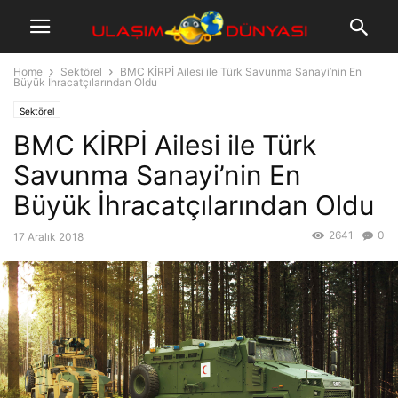
Home
Sektörel
BMC KİRPİ Ailesi ile Türk Savunma Sanayi’nin En
Büyük İhracatçılarından Oldu
Sektörel
BMC KİRPİ Ailesi ile Türk
Savunma Sanayi’nin En
Büyük İhracatçılarından Oldu
2641
0
17 Aralık 2018