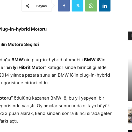
Paylaş
Plug-in-hybrid Motoru
ılın Motoru Seçildi
olduğu
BMW
’nin plug-in-hybrid otomobili
BMW i8
‘in
de
‘’En İyi Hibrit Motor’
’ kategorisinde birinciliği elde
 2014 yılında pazara sunulan BMW i8’in plug-in-hybrid
egorisinde birinci oldu.
otoru’’
ödülünü kazanan BMW i8, bu yıl yepyeni bir
gorisinde yarıştı. Oylamalar sonucunda ortaya büyük
i 233 puan alarak, kendisinden sonra ikinci sırada gelen
arkı açtı.