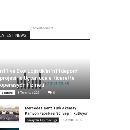
- Advertisement -
LATEST NEWS
n11 ve Ekol Lojistik’in ‘n11depom’
projesi ile Uçtan uca e-ticarette
operasyon hizmeti
8 Temmuz 2021
0
Sektörel
Mercedes-Benz Türk Aksaray
Kamyon Fabrikası 30. yaşını kutluyor
15 Aralık 2016
Karayolu Taşımacılığı