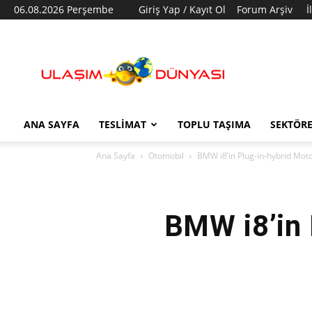
06.08.2026 Perşembe
Giriş Yap / Kayıt Ol
Forum Arşiv
İ
Ulaşım
Dünyası
ANA SAYFA
TESLIMAT
TOPLU TAŞIMA
SEKTÖR
Ana Sayfa
Otomobil
BMW i8’in Plug-in-hybrid Motor
BMW i8’in 