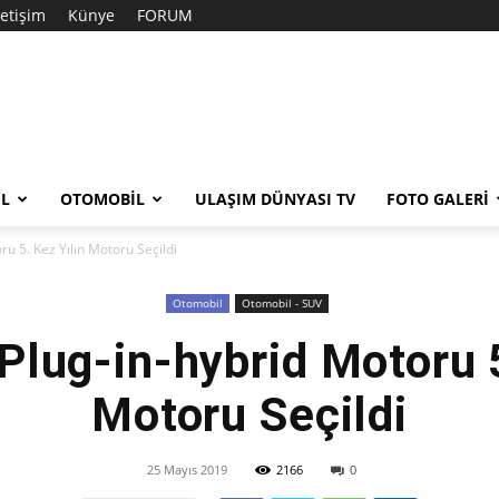
letişim
Künye
FORUM
EL
OTOMOBIL
ULAŞIM DÜNYASI TV
FOTO GALERI
u 5. Kez Yılın Motoru Seçildi
Otomobil
Otomobil - SUV
Plug-in-hybrid Motoru 5
Motoru Seçildi
25 Mayıs 2019
2166
0