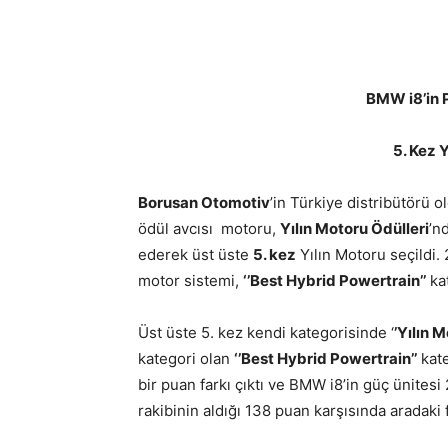
BMW i8’in 
5. Kez Y
Borusan Otomotiv
’in Türkiye distribütörü 
ödül avcısı motoru,
Yılın Motoru Ödülleri
’n
ederek üst üste
5. kez
Yılın Motoru seçildi.
motor sistemi,
‘’Best Hybrid Powertrain’’
kat
Üst üste 5. kez kendi kategorisinde ‘
’Yılın M
kategori olan
‘’Best Hybrid Powertrain’’
kate
bir puan farkı çıktı ve BMW i8’in güç ünites
rakibinin aldığı 138 puan karşısında aradaki f