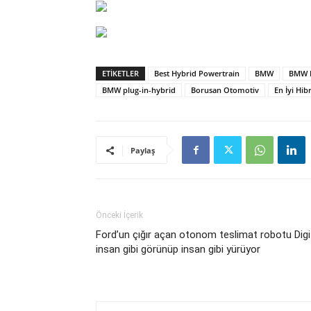
ETIKETLER
Best Hybrid Powertrain
BMW
BMW 
BMW plug-in-hybrid
Borusan Otomotiv
En İyi Hib
Paylaş
Önceki İçerik
Ford’un çığır açan otonom teslimat robotu Digi
insan gibi görünüp insan gibi yürüyor