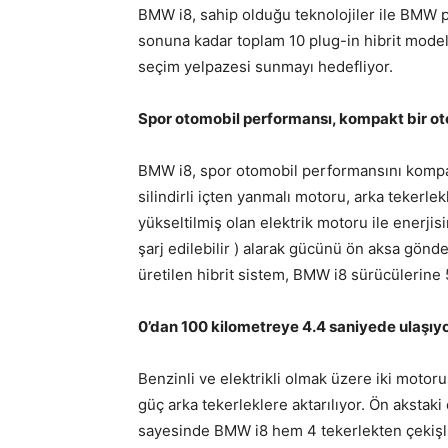
BMW i8, sahip olduğu teknolojiler ile BMW pl
sonuna kadar toplam 10 plug-in hibrit model
seçim yelpazesi sunmayı hedefliyor.
Spor otomobil performansı, kompakt bir oto
BMW i8, spor otomobil performansını kompakt
silindirli içten yanmalı motoru, arka tekerle
yükseltilmiş olan elektrik motoru ile enerjis
şarj edilebilir ) alarak gücünü ön aksa gönd
üretilen hibrit sistem, BMW i8 sürücülerine
0’dan 100 kilometreye 4.4 saniyede ulaşıy
Benzinli ve elektrikli olmak üzere iki motor
güç arka tekerleklere aktarılıyor. Ön akstaki e
sayesinde BMW i8 hem 4 tekerlekten çekişli 