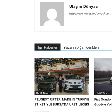
Ulaşım Dünyası
https://www.ulasimdunyasi.com
İlgili Haberler
Yazarın Diğer İçerikleri
Hafif Ticari
Hafif Ticari
PEUGEOT RIFTER, MADE IN TÜRKİYE
Fiat Scudo 
ETİKETİYLE BURSA’DA ÜRETİLECEK!
Gücüyle Yol