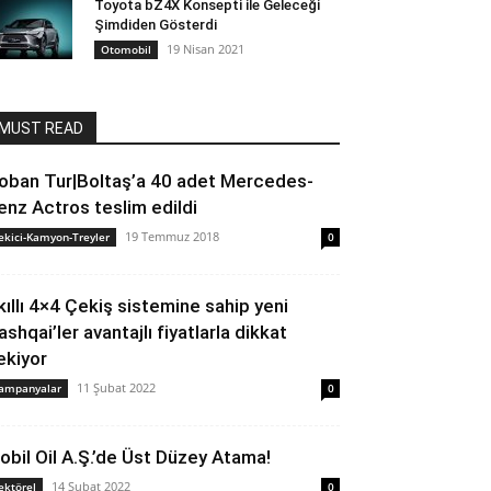
Toyota bZ4X Konsepti ile Geleceği
Şimdiden Gösterdi
19 Nisan 2021
Otomobil
MUST READ
oban Tur|Boltaş’a 40 adet Mercedes-
enz Actros teslim edildi
19 Temmuz 2018
ekici-Kamyon-Treyler
0
kıllı 4×4 Çekiş sistemine sahip yeni
ashqai’ler avantajlı fiyatlarla dikkat
ekiyor
11 Şubat 2022
ampanyalar
0
obil Oil A.Ş.’de Üst Düzey Atama!
14 Şubat 2022
ektörel
0