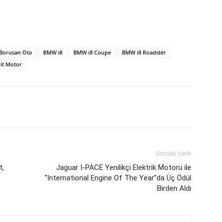
Borusan Oto
BMW i8
BMW i8 Coupe
BMW i8 Roadster
rit Motor
Sonraki İçerik
t,
Jaguar I-PACE Yenilikçi Elektrik Motoru ile
“International Engine Of The Year”da Üç Ödül
Birden Aldı