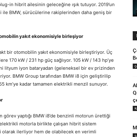
ug-in hibrit ailesinin geleceğine ışık tutuyor. 2019’un
i ile BMW, sürücülerine rakiplerinden daha geniş bir
mobilin yakıt ekonomisiyle birleşiyor
Ç
 bir otomobilin yakıt ekonomisiyle birleştiriyor. Üç
B
klere 170 kW / 231 hp güç sağlıyor. 105 kW / 143 hp’ye
Ç
ini lityum iyon bataryadan (geleneksel bir ev prizinden
eriyor. BMW Group tarafından BMW i8 için geliştirilip
 55 km’ye kadar tamamen elektrikli menzil sunuyor.
A
Q
or
ç
K
un görev yaptığı BMW i8’de benzinli motorun ürettiği
lektrikli motorla birlikte çalışan hibrit sistem
M
olarak ilerliyor hem de olabilecek en verimli
S