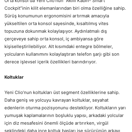
Orta konsol da Yeni Clio’nun “Akıllı Kabin- Smart
Cockpit”inin kilit elemanlarından biri olma özelliğine sahip.
Sürüş konumunun ergonomisini artırmak amacıyla
yükseltilen orta konsol sayesinde, kısaltılmış vites
topuzuna dokunmak kolaylaşıyor. Aydınlatmalı dış
çerçeveye sahip orta konsol, iç ambiyansa göre
kişiselleştirilebiliyor. Alt kısımdaki entegre bölmeler,
yolcuların kullanımını kolaylaştıran telefon şarjı gibi son
derece işlevsel içerik özellikleri barındırıyor.
Koltuklar
Yeni Clio’nun koltukları üst segment özelliklerine sahip.
Daha geniş ve yolcuyu kavrayan koltuklar, seyahat
edenlerin oturma pozisyonunu destekliyor. Koltukların yarı
yumuşak kaplamalarının boşluklu yapısı, arkadaki yolcular
için diz mesafesini önemli ölçüde artırırken, virgül
şeklindeki daha ince koltuk başları ise sürücünün arkayı