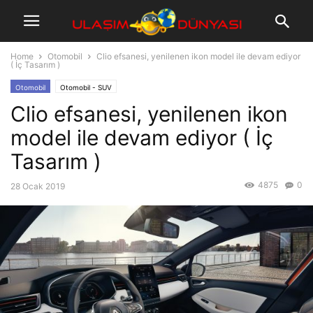
Home
Otomobil
Clio efsanesi, yenilenen ikon model ile devam ediyor
( İç Tasarım )
Otomobil
Otomobil - SUV
Clio efsanesi, yenilenen ikon
model ile devam ediyor ( İç
Tasarım )
4875
0
28 Ocak 2019