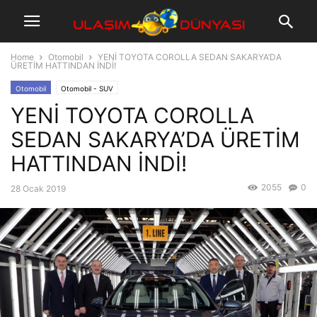
Home
Otomobil
YENİ TOYOTA COROLLA SEDAN SAKARYA’DA
ÜRETİM HATTINDAN İNDİ!
Otomobil
Otomobil - SUV
YENİ TOYOTA COROLLA
SEDAN SAKARYA’DA ÜRETİM
HATTINDAN İNDİ!
2055
0
28 Ocak 2019