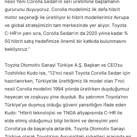
nesil Yeni Corolla Sedan’ın seri üretimine başlamanın
gururunu duyuyoruz. Corolla modelimiz ilk defa hibrit
motor seçeneği ile üretiliyor ki hibrit modellerimiz Avrupa
ve global stratejimizin tam merkezinde yer alıyor. Toyota
C-HR’ın yanı sıra, Corolla Sedan’ın da 2020 yılına kadar %
50 hibrit satış hedefimize önemli bir katkıda bulunmasını
bekliyoruz.”
Toyota Otomotiv Sanayi Türkiye A.Ş. Başkan ve CEO’su
Toshihiko Kudo ise, “12’nci nesil Toyota Corolla Sedan için
hazırlanırken, Türkiye’de ürettiğimiz ilk model olan 7’nci
nesil Corolla modelini 1994 yılında üretirken duyduğumuz
heyecan ve coşkuyu yine duyduk. Bu yatırımın Toyota’nın
Türkiye’ye duymuş olduğu güveni yansıttığını ifade eden
Kudo: “Hibrit teknolojisi ve TNGA altyapısında C-HR ile
elde etmiş olduğumuz bilgi birikimi ve deneyimi yeni
Corolla’ya da başarıyla aktardık. Toyota Otomotiv Sanayi
Türkiye olarak Toyota’nın Avrupa’daki şirketleri arasında en