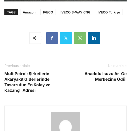
TAGS
Amazon
IVECO
IVECO S-WAY CNG
IVECO Türkiye
Previous article
Next article
MultiPetrol: Şirketlerin
Anadolu Isuzu Ar-Ge
Akaryakıt Giderlerinde
Merkezine Ödül
Tasarrufun En Kolay ve
Kazançlı Adresi