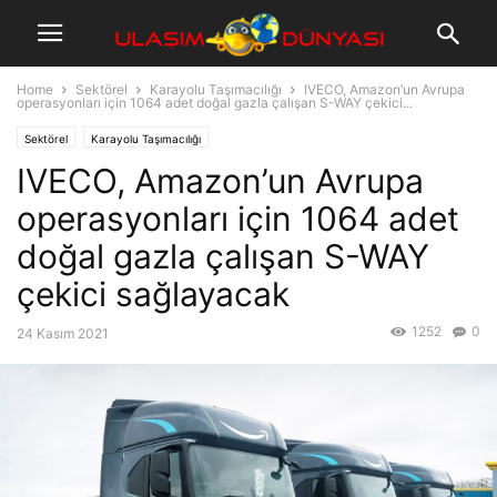
Home
Sektörel
Karayolu Taşımacılığı
IVECO, Amazon’un Avrupa
operasyonları için 1064 adet doğal gazla çalışan S-WAY çekici...
Sektörel
Karayolu Taşımacılığı
IVECO, Amazon’un Avrupa
operasyonları için 1064 adet
doğal gazla çalışan S-WAY
çekici sağlayacak
1252
0
24 Kasım 2021