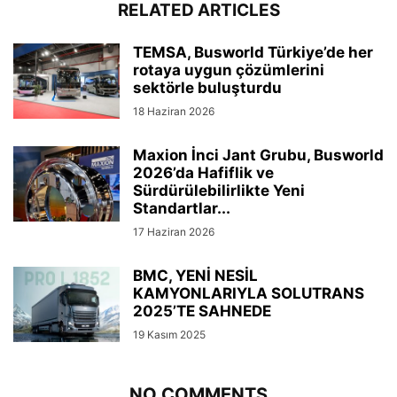
RELATED ARTICLES
TEMSA, Busworld Türkiye’de her
rotaya uygun çözümlerini
sektörle buluşturdu
18 Haziran 2026
Maxion İnci Jant Grubu, Busworld
2026’da Hafiflik ve
Sürdürülebilirlikte Yeni
Standartlar...
17 Haziran 2026
BMC, YENİ NESİL
KAMYONLARIYLA SOLUTRANS
2025’TE SAHNEDE
19 Kasım 2025
NO COMMENTS