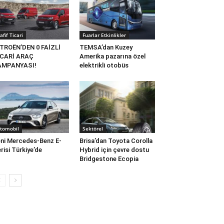
afif Ticari
Fuarlar Etkinlikler
TROËN’DEN 0 FAİZLİ
TEMSA’dan Kuzey
İCARİ ARAÇ
Amerika pazarına özel
AMPANYASI!
elektrikli otobüs
tomobil
Sektörel
ni Mercedes-Benz E-
Brisa’dan Toyota Corolla
risi Türkiye’de
Hybrid için çevre dostu
Bridgestone Ecopia