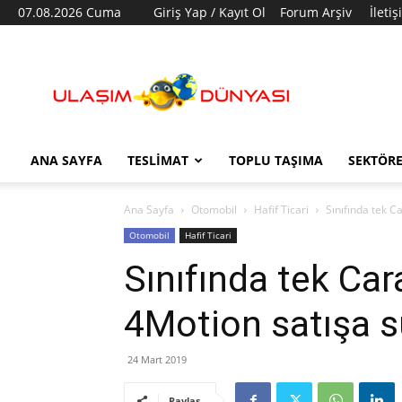
07.08.2026 Cuma
Giriş Yap / Kayıt Ol
Forum Arşiv
İleti
Ulaşım
Dünyası
ANA SAYFA
TESLIMAT
TOPLU TAŞIMA
SEKTÖR
Ana Sayfa
Otomobil
Hafif Ticari
Sınıfında tek C
Otomobil
Hafif Ticari
Sınıfında tek Car
4Motion satışa 
24 Mart 2019
Paylaş