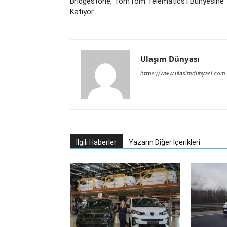
Bridgestone, TomTom Telematics’i Bünyesine
Katıyor
Ulaşım Dünyası
https://www.ulasimdunyasi.com
İlgili Haberler
Yazarın Diğer İçerikleri