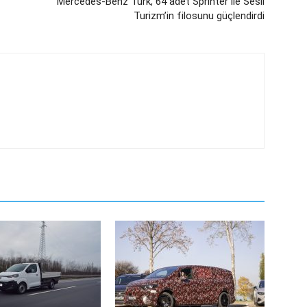
Mercedes-Benz Türk, 64 adet Sprinter ile Sesli
Turizm’in filosunu güçlendirdi