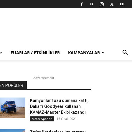
FUARLAR / ETKINLIKLER
KAMPANYALAR
- Advertisement -
EN POPÜLER
Kamyonlar tozu dumana kattı,
Dakar’ı Goodyear kullanan
KAMAZ-Master Ekibi kazandı
15 Ocak 2021
Motor Sporları