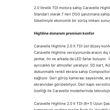
2.0 litrelik TDI motora sahip Caravelle High
Standart olarak 7 ileri DSG şanzımana sahip 
tüketimiyle ekonomik bir sürüş imkanı sunu
Highline donanım premium konfor
Caravelle Highline 2.0 lt TDI üst düzey konf
Caravelle Highline versiyonunda aracın dış
jantlar, ön ve arkada da LED farlar buluyor. 
ayrıcalıklı bir atmosfer yaratıyor. SD kart,
dokunmatik renkli ekrana sahip Composition 
sağlıyor. Geri görüş kamerası sayesinde, ar
ekranından görülebiliyor. Deri kaplı servotro
özelliği ile Caravelle modellerinde teknoloj
Caravelle Highline 2.0 lt TDI (8+1) Uzun Ş
kampanyalı anahtar teslim fiyatı ile alınabiliy