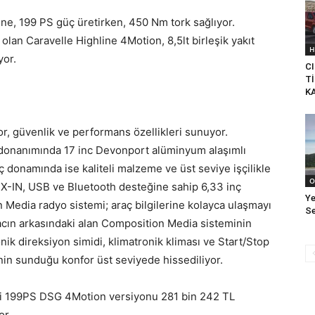
line, 199 PS güç üretirken, 450 Nm tork sağlıyor.
olan Caravelle Highline 4Motion, 8,5lt birleşik yakıt
H
yor.
CI
T
K
or, güvenlik ve performans özellikleri sunuyor.
 donanımında 17 inc Devonport alüminyum alaşımlı
İç donamında ise kaliteli malzeme ve üst seviye işçilikle
O
 AUX-IN, USB ve Bluetooth desteğine sahip 6,33 inç
Ye
Media radyo sistemi; araç bilgilerine kolayca ulaşmayı
Se
acın arkasındaki alan Composition Media sisteminin
nik direksiyon simidi, klimatronik kliması ve Start/Stop
inin sunduğu konfor üst seviyede hissediliyor.
asi 199PS DSG 4Motion versiyonu 281 bin 242 TL
or.