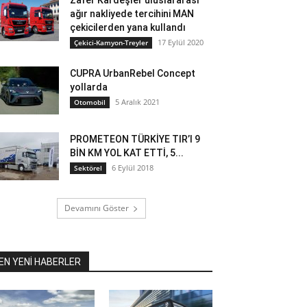
Zafer Kardeşler uluslararası
ağır nakliyede tercihini MAN
çekicilerden yana kullandı
17 Eylül 2020
Çekici-Kamyon-Treyler
CUPRA UrbanRebel Concept
yollarda
5 Aralık 2021
Otomobil
PROMETEON TÜRKİYE TIR’I 9
BİN KM YOL KAT ETTİ, 5...
6 Eylül 2018
Sektörel
Devamını Göster
EN YENİ HABERLER