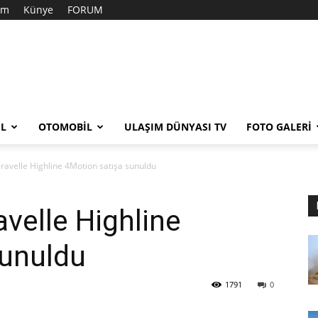
şim
Künye
FORUM
EL
OTOMOBIL
ULAŞIM DÜNYASI TV
FOTO GALERI
aravelle Highline 4Motion satışa sunuldu
avelle Highline
sunuldu
1791
0