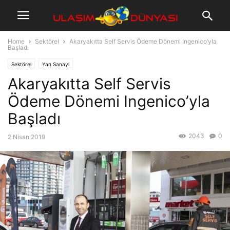
Home
Sektörel
Akaryakıtta Self Servis Ödeme Dönemi Ingenico’yla
Başladı
Sektörel
Yan Sanayi
Akaryakıtta Self Servis
Ödeme Dönemi Ingenico’yla
Başladı
2043
0
2 Nisan 2019