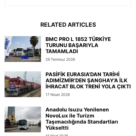
RELATED ARTICLES
BMC PRO L 1852 TÜRKİYE
TURUNU BAŞARIYLA
TAMAMLADI
29 Temmuz 2026
PASİFİK EURASIA’DAN TARİHİ
ADIMİZMİR’DEN ŞANGHAY’A İLK
İHRACAT BLOK TRENİ YOLA ÇIKTI
17 Nisan 2026
Anadolu Isuzu Yenilenen
NovoLux ile Turizm
Taşımacılığında Standartları
Yükseltti
15 Mart 2026