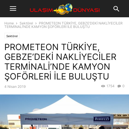
Home
Sektörel
PROMETEON TÜRKİYE, GEBZE’DEKİ NAKLİYECİLER
TERMİNALİ’NDE KAMYON ŞOFÖRLERİ İLE BULUŞTU
Sektörel
PROMETEON TÜRKİYE,
GEBZE’DEKİ NAKLİYECİLER
TERMİNALİ’NDE KAMYON
ŞOFÖRLERİ İLE BULUŞTU
1754
0
4 Nisan 2019