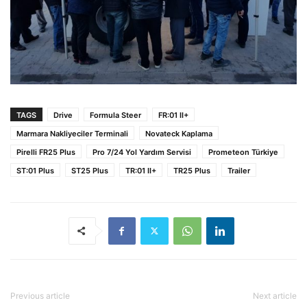
TAGS
Drive
Formula Steer
FR:01 II+
Marmara Nakliyeciler Terminali
Novateck Kaplama
Pirelli FR25 Plus
Pro 7/24 Yol Yardım Servisi
Prometeon Türkiye
ST:01 Plus
ST25 Plus
TR:01 II+
TR25 Plus
Trailer
Previous article
Next article