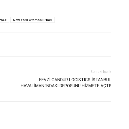
-PACE
New York Otomobil Fuarı
Sonraki İçerik
a
FEVZİ GANDUR LOGISTICS İSTANBUL
HAVALİMANI’NDAKİ DEPOSUNU HİZMETE AÇTI!