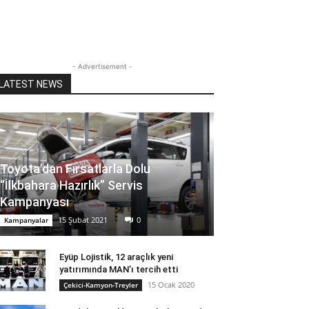
- Advertisement -
LATEST NEWS
Toyota’dan Fırsatlarla Dolu
“İlkbahara Hazırlık” Servis
Kampanyası
15 Şubat 2021
0
Kampanyalar
Eyüp Lojistik, 12 araçlık yeni
yatırımında MAN’ı tercih etti
15 Ocak 2020
Çekici-Kamyon-Treyler