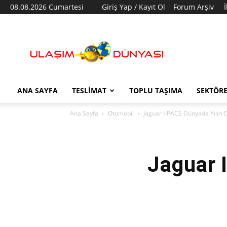
08.08.2026 Cumartesi
Giriş Yap / Kayıt Ol
Forum Arşiv
Ulaşım
Dünyası
ANA SAYFA
TESLIMAT
TOPLU TAŞIMA
SEKTÖR
Ana Sayfa
Otomobil
Jaguar I-PACE Dünyada Yılın 
Jaguar 