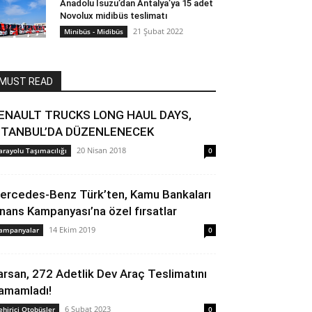
Anadolu Isuzu’dan Antalya’ya 15 adet
Novolux midibüs teslimatı
21 Şubat 2022
Minibüs - Midibüs
MUST READ
ENAULT TRUCKS LONG HAUL DAYS,
STANBUL’DA DÜZENLENECEK
20 Nisan 2018
arayolu Taşımacılığı
0
ercedes-Benz Türk’ten, Kamu Bankaları
inans Kampanyası’na özel fırsatlar
14 Ekim 2019
ampanyalar
0
arsan, 272 Adetlik Dev Araç Teslimatını
amamladı!
6 Şubat 2023
ehiriçi Otobüsler
0