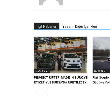
İlgili Haberler
Yazarın Diğer İçerikleri
Hafif Ticari
Hafif Ticari
PEUGEOT RIFTER, MADE IN TÜRKİYE
Fiat Scudo 
ETİKETİYLE BURSA’DA ÜRETİLECEK!
Gücüyle Yol