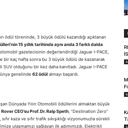
len ödül töreninde, 3 büyük ödülü kazandığı açıklanan
eri’nin 15 yıllık tarihinde aynı anda 3 farklı dalda
R
 otomobil gazetecisinin değerlendirdiği Jaguar I-PACE,
İ
e bir kaç hafta sonra bu 3 büyük ödülü de kazanarak
K
i SUV olduğunu bir kez daha kanıtladı. Jaguar I-PACE
a dünya genelinde
62 ödül
almayı başardı.
M
F
K
luşan Dünyada Yılın Otomobili ödüllerini almaktan büyük
Rover CEO’su Prof. Dr. Ralp Speth
, “Destination Zero”
K
sıfır kaza ve sıfır trafik sıkışıklığı vizyonumuzla sürekli
T
mize ulaşmamızı sağlayan ilk adımımızdı. Elektrikli
Ş