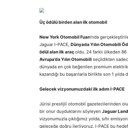
Üç ödülü birden alan ilk otomobil
New York Otomobil Fuarı
’nda gerçekleştiri
Jaguar I-PACE,
Dünyada Yılın Otomobili Ödüll
ödül alan ilk araç
oldu. 24 farklı ülkeden 86
Avrupa’da Yılın Otomobili
seçildikten sadec
dünyada en çok beğenilen premium elektrikl
kazandığı bu başarılarla birlikte son 1 yıld
Gelecek vizyonumuzdaki ilk adım I-PACE
Jürisi prestijli otomobil gazetecilerinden o
bir onur duyduklarını söyleyen
Jaguar Land 
vizyonumuzla çıktığımız yolda, sıfır emisyon, 
geleceğe doğru ilerliyoruz. I-PACE bu hedefi