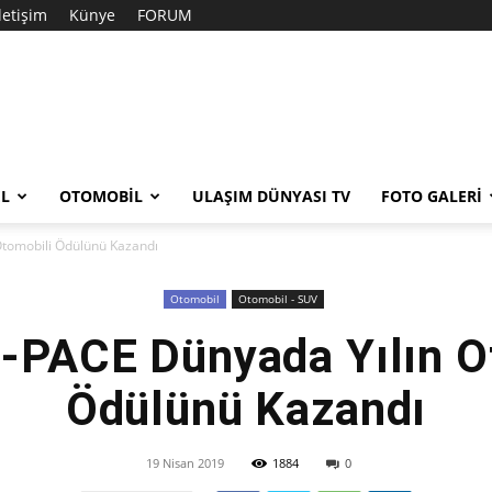
İletişim
Künye
FORUM
EL
OTOMOBIL
ULAŞIM DÜNYASI TV
FOTO GALERI
Otomobili Ödülünü Kazandı
Otomobil
Otomobil - SUV
I-PACE Dünyada Yılın O
Ödülünü Kazandı
19 Nisan 2019
1884
0