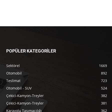
POPÜLER KATEGORİLER
Sektörel
1669
Otomobil
892
Teslimat
723
Otomobil - SUV
524
Çekici-Kamyon-Treyler
382
Çekici-Kamyon-Treyler
381
Karayolu Taşımacılığı
362