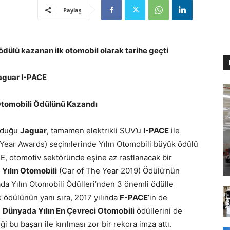
Paylaş
dülü kazanan ilk otomobil olarak tarihe geçti
aguar I-PACE
Otomobili Ödülünü Kazandı
olduğu
Jaguar
, tamamen elektrikli SUV’u
I-PACE
ile
Year Awards) seçimlerinde Yılın Otomobili büyük ödülü
CE, otomotiv sektöründe eşine az rastlanacak bir
 Yılın Otomobili
(Car of The Year 2019) Ödülü’nün
da Yılın Otomobili Ödülleri’nden 3 önemli ödülle
ödülünün yanı sıra, 2017 yılında
F-PACE
’in de
e
Dünyada Yılın En Çevreci Otomobili
ödüllerini de
 bu başarı ile kırılması zor bir rekora imza attı.