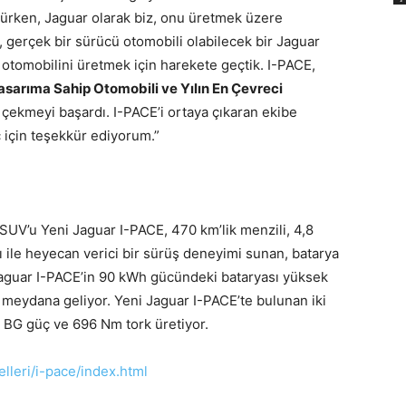
ülürken, Jaguar olarak biz, onu üretmek üzere
, gerçek bir sürücü otomobili olabilecek bir Jaguar
 otomobilini üretmek için harekete geçtik. I-PACE,
Tasarıma Sahip Otomobili ve Yılın En Çevreci
ti çekmeyi başardı. I-PACE’i ortaya çıkaran ekibe
ç için teşekkür ediyorum.”
 SUV’u Yeni Jaguar I-PACE, 470 km’lik menzili, 4,8
ile heyecan verici bir sürüş deneyimi sunan, batarya
i Jaguar I-PACE’in 90 kWh gücündeki bataryası yüksek
 meydana geliyor. Yeni Jaguar I-PACE’te bulunan iki
0 BG güç ve 696 Nm tork üretiyor.
lleri/i-pace/index.html