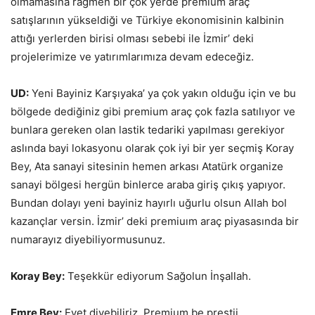
olmamasına rağmen bir çok yerde premium araç
satışlarının yükseldiği ve Türkiye ekonomisinin kalbinin
attığı yerlerden birisi olması sebebi ile İzmir’ deki
projelerimize ve yatırımlarımıza devam edeceğiz.
UD:
Yeni Bayiniz Karşıyaka’ ya çok yakın olduğu için ve bu
bölgede dediğiniz gibi premium araç çok fazla satılıyor ve
bunlara gereken olan lastik tedariki yapılması gerekiyor
aslında bayi lokasyonu olarak çok iyi bir yer seçmiş Koray
Bey, Ata sanayi sitesinin hemen arkası Atatürk organize
sanayi bölgesi hergün binlerce araba giriş çıkış yapıyor.
Bundan dolayı yeni bayiniz hayırlı uğurlu olsun Allah bol
kazançlar versin. İzmir’ deki premiuım araç piyasasında bir
numarayız diyebiliyormusunuz.
Koray Bey:
Teşekkür ediyorum Sağolun İnşallah.
Emre Bey:
Evet diyebiliriz, Premium be prestij