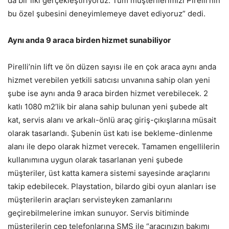
da bir ilki gerçekleştiriyoruz. Tüm müşterilerimizi Pirelli’nin
bu özel şubesini deneyimlemeye davet ediyoruz” dedi.
Aynı anda 9 araca birden hizmet sunabiliyor
Pirelli’nin lift ve ön düzen sayısı ile en çok araca aynı anda
hizmet verebilen yetkili satıcısı unvanına sahip olan yeni
şube ise aynı anda 9 araca birden hizmet verebilecek. 2
katlı 1080 m2’lik bir alana sahip bulunan yeni şubede alt
kat, servis alanı ve arkalı-önlü araç giriş-çıkışlarına müsait
olarak tasarlandı. Şubenin üst katı ise bekleme-dinlenme
alanı ile depo olarak hizmet verecek. Tamamen engellilerin
kullanımına uygun olarak tasarlanan yeni şubede
müşteriler, üst katta kamera sistemi sayesinde araçlarını
takip edebilecek. Playstation, bilardo gibi oyun alanları ise
müşterilerin araçları servisteyken zamanlarını
geçirebilmelerine imkan sunuyor. Servis bitiminde
müşterilerin cep telefonlarına SMS ile “aracınızın bakımı