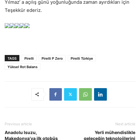
Yılmaz’ a açılış günü yoğunluğunda zaman ayırdıkları için
Teşekkür ederiz.
TAGS
Pirelli
Pirelli P Zero
Pirelli Türkiye
Yüksel Rot Balans
Previous article
Next article
Anadolu Isuzu,
Yerli mühendislikle
Makedonya’ya ilk otobüs
geleceğin teknolojilerini