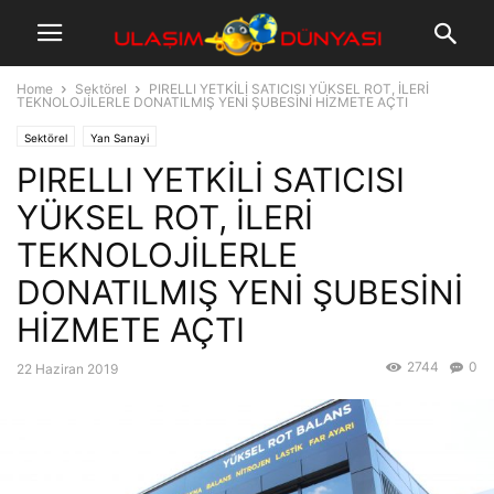
Home
Sektörel
PIRELLI YETKİLİ SATICISI YÜKSEL ROT, İLERİ
TEKNOLOJİLERLE DONATILMIŞ YENİ ŞUBESİNİ HİZMETE AÇTI
Sektörel
Yan Sanayi
PIRELLI YETKİLİ SATICISI
YÜKSEL ROT, İLERİ
TEKNOLOJİLERLE
DONATILMIŞ YENİ ŞUBESİNİ
HİZMETE AÇTI
2744
0
22 Haziran 2019