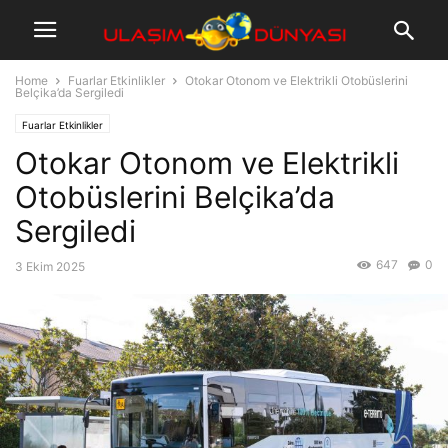
Home
Fuarlar Etkinlikler
Otokar Otonom ve Elektrikli Otobüslerini
Belçika’da Sergiledi
Fuarlar Etkinlikler
Otokar Otonom ve Elektrikli
Otobüslerini Belçika’da
Sergiledi
647
0
3 Ekim 2025