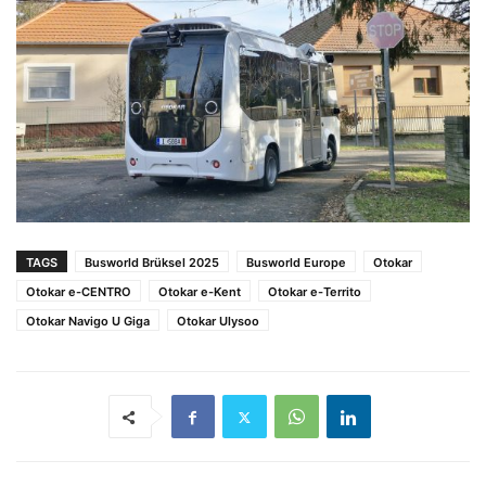
TAGS
Busworld Brüksel 2025
Busworld Europe
Otokar
Otokar e-CENTRO
Otokar e-Kent
Otokar e-Territo
Otokar Navigo U Giga
Otokar Ulysoo