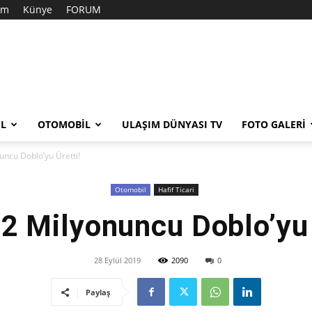
şim
Künye
FORUM
EL
OTOMOBIL
ULAŞIM DÜNYASI TV
FOTO GALERI
uncu Doblo’yu Üretti!
Otomobil
Hafif Ticari
 2 Milyonuncu Doblo’yu 
28 Eylül 2019
2090
0
Paylaş