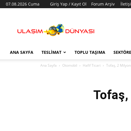
07.08.2026 Cuma
Giriş Yap / Kayıt Ol
Forum Arşiv
İleti
Ulaşım
Dünyası
ANA SAYFA
TESLIMAT
TOPLU TAŞIMA
SEKTÖR
Ana Sayfa
Otomobil
Hafif Ticari
Tofaş, 2 Milyon
Tofaş,