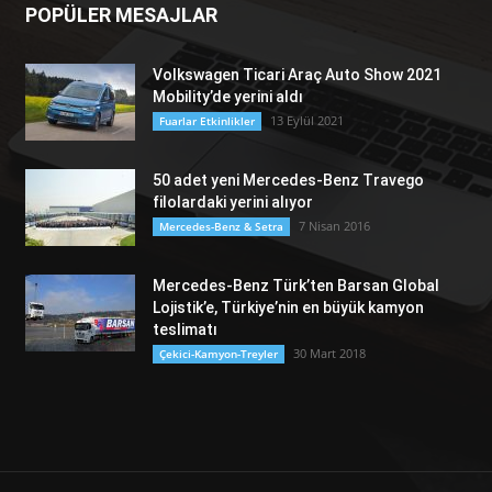
POPÜLER MESAJLAR
Volkswagen Ticari Araç Auto Show 2021
Mobility’de yerini aldı
13 Eylül 2021
Fuarlar Etkinlikler
50 adet yeni Mercedes-Benz Travego
filolardaki yerini alıyor
7 Nisan 2016
Mercedes-Benz & Setra
Mercedes-Benz Türk’ten Barsan Global
Lojistik’e, Türkiye’nin en büyük kamyon
teslimatı
30 Mart 2018
Çekici-Kamyon-Treyler