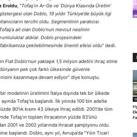
z Eroldu
, “
Tofaş’ın Ar-Ge ve ‘Dünya Klasında Üretim’
 göstergesi olan Doblo, 19 yıldır Türkiye’de büyük ilgi
anıcıların tercihi oldu.
Segmentinin yaratıcısı
a Tofaş’a ait olan Doblo’nun mevcut neslinin
rumluluklar aldılar.
Dobl
o projesindeki
 fabrikamıza çekilebilmesinde önemli etkisi oldu
” dedi.
n Fiat Doblo’nun yaklaşık 1,5 milyon adetini ihraç etme
dünyanın pek çok farklı ülkesinde güvenle
eğenisini kazanmaya devam ediyor
” diye konuştu.
bir modelinin üretimini İtalya dışında tek bir ülkede
O
 ayında Tofaş’ta başlandı. İlk yılında 100 bin adetle
Hy
üzde 90’lık kısmı 43 ülkeye ihraç edildi. 2001’de tüm
El
mde Tofaş’ın toplam ihracatının yüzde 83’ünü
Fa
an 2001 ve 2002 yıllarında ihracat şampiyonu oldu.
ne başlandı. Doblo, aynı yıl, Avrupa’da “Yılın Ticari