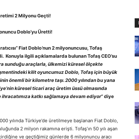
retimi 2 Milyonu Geçti!
yonuncu Doblo’yu Üretti!
atıcısı” Fiat
Dobl
o
’
nun 2 milyonuncusu, Tofaş
di. Konuyla ilgili açıklamalarda bulunan Tofaş CEO’su
ra sunduğu araçlarla, ülkemizi küresel ölçekte
segmentindeki kilit oyuncumuz Doblo, Tofaş için büyük
inin önemli bir kilometre taşı. 2000 yılından bu yana
ye’nin küresel ticari araç üretim üssü olmasında
ülke ihracatımıza katkı sağlamaya devam ediyor
” diye
000 yılında Türkiye’de üretilmeye başlanan Fiat Doblo,
uluğunda 2 milyon rakamına erişti. Tofaş’ın 50 yılı aşan
eçirdiğine ve geçtiğimiz günlerde 6 milyonuncu aracı