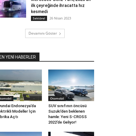
ilk çeyreğinde ihracatta hız
kesmedi
26 Nisan 2023
Sektörel
Devamını Göster
EN YENİ HABERLER
tomobil
Otomobil
undai Endonezya’da
SUV sınıfının öncüsü
ektrikli Modeller İçin
Suzuki’den beklenen
brika Açtı
hamle: Yeni S-CROSS
2022’de Geliyor!