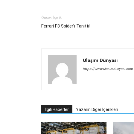
Paylaş
Önceki İçerik
Ferrari F8 Spider’ı Tanıttı!
Ulaşım Dünyası
https://www.ulasimdunyasi.com
İlgili Haberler
Yazarın Diğer İçerikleri