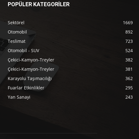
POPÜLER KATEGORİLER
Sektörel
1669
Otomobil
892
Teslimat
723
Otomobil - SUV
524
Çekici-Kamyon-Treyler
382
Çekici-Kamyon-Treyler
381
Karayolu Taşımacılığı
362
Fuarlar Etkinlikler
295
Yan Sanayi
243