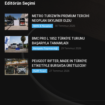
Editörün Seçimi
METRO TURİZM’İN PREMİUM TERCİHİ
NEOPLAN SKYLINER OLDU
30 Temmuz 2026
MAN & Neoplan
BMC PRO L 1852 TÜRKİYE TURUNU
BAŞARIYLA TAMAMLADI
29 Temmuz 2026
Karayolu Taşımacılığı
PEUGEOT RIFTER, MADE IN TÜRKİYE
ETİKETİYLE BURSA’DA ÜRETİLECEK!
27 Temmuz 2026
Hafif Ticari