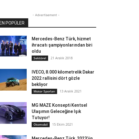
- Advertisement -
EN POPÜLER
Mercedes-Benz Türk, hizmet
ihracatı şampiyonlarından biri
oldu
21 Aralık 2018
Sektörel
IVECO, 8.000 kilometrelik Dakar
2022 rallisini dört gözle
bekliyor
13 Aralık 2021
Motor Sporları
MG MAZE Konsepti Kentsel
Ulaşımın Geleceğine Işık
Tutuyor!
15 Ekim 2021
Otomobil
Mercedes-Benz Türk, 2023’ün