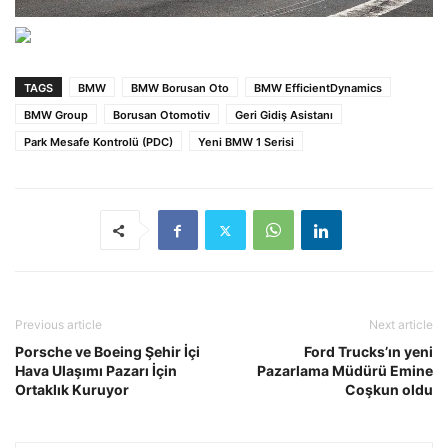
TAGS
BMW
BMW Borusan Oto
BMW EfficientDynamics
BMW Group
Borusan Otomotiv
Geri Gidiş Asistanı
Park Mesafe Kontrolü (PDC)
Yeni BMW 1 Serisi
Previous article
Next article
Porsche ve Boeing Şehir İçi
Ford Trucks’ın yeni
Hava Ulaşımı Pazarı İçin
Pazarlama Müdürü Emine
Ortaklık Kuruyor
Coşkun oldu