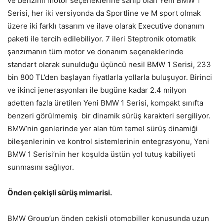
ve benzinli motor seçeneklerine sahip olan Yeni BMW 1
Serisi, her iki versiyonda da Sportline ve M sport olmak
üzere iki farklı tasarım ve ilave olarak Executive donanım
paketi ile tercih edilebiliyor. 7 ileri Steptronik otomatik
şanzımanın tüm motor ve donanım seçeneklerinde
standart olarak sunulduğu üçüncü nesil BMW 1 Serisi, 233
bin 800 TL’den başlayan fiyatlarla yollarla buluşuyor. Birinci
ve ikinci jenerasyonları ile bugüne kadar 2.4 milyon
adetten fazla üretilen Yeni BMW 1 Serisi, kompakt sınıfta
benzeri görülmemiş bir dinamik sürüş karakteri sergiliyor.
BMW’nin genlerinde yer alan tüm temel sürüş dinamiği
bileşenlerinin ve kontrol sistemlerinin entegrasyonu, Yeni
BMW 1 Serisi’nin her koşulda üstün yol tutuş kabiliyeti
sunmasını sağlıyor.
Önden çekişli sürüş mimarisi.
BMW Group’un önden çekişli otomobiller konusunda uzun