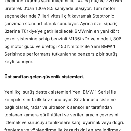
kadar inen karma yakıt tüketimi ile 140 bg güç ve 220 Nm
üreterek 0’dan 100’e 8.5 saniyede ulaşıyor. Tüm motor
seçeneklerinde 7 ileri vitesli çift kavramalı Steptronic
şanzıman standart olarak sunuluyor. Ayrıca özel sipariş
üzerine Türkiye’ye getirilebilecek BMW’nin en yeni dört
çeker sistemine sahip benzinli M135i xDrive modeli, 306
bg motor gücü ve ürettiği 450 Nm tork ile Yeni BMW 1
Serisi’nde performans tutkunlarına benzersiz bir sürüş
keyfi sunuyor.
Üst sınıftan gelen güvenlik sistemleri.
Yenilikçi sürüş destek sistemleri Yeni BMW 1 Serisi ile
kompakt sınıfta ilk kez sunuluyor. Söz konusu sisteme
bağlı olarak, radar ve ultrasonik sensörler tarafından
toplanan kamera görüntüleri ve veriler, aracın çevresini
izlemek ve sürücüyü tehlikelere karşı uyarmak veya doğru
frenleme ve yönlendirme ile kaza riskini en aza indirmek