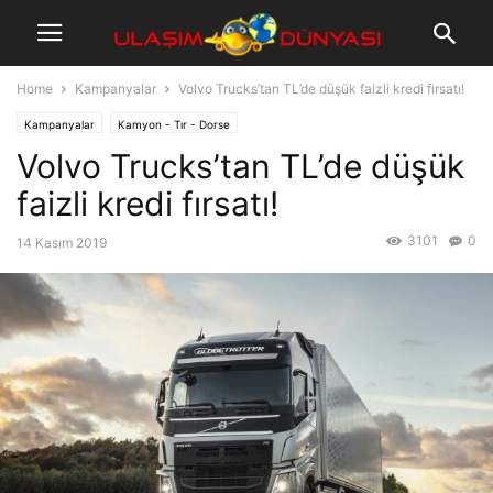
Home
Kampanyalar
Volvo Trucks’tan TL’de düşük faizli kredi fırsatı!
Kampanyalar
Kamyon - Tır - Dorse
Volvo Trucks’tan TL’de düşük
faizli kredi fırsatı!
3101
0
14 Kasım 2019