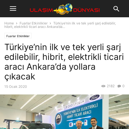
Home
Fuarlar Etkinlikler
Türkiye’nin ilk ve tek yerli şarj edilebilir,
hibrit, elektrikli ticari aracı Ankara’da...
Fuarlar Etkinlikler
Türkiye’nin ilk ve tek yerli şarj
edilebilir, hibrit, elektrikli ticari
aracı Ankara’da yollara
çıkacak
2182
0
15 Ocak 2020