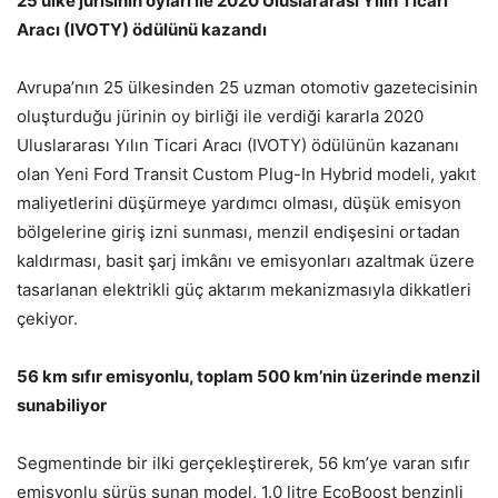
25 ülke jürisinin oyları ile 2020 Uluslararası Yılın Ticari
Aracı (IVOTY) ödülünü kazandı
Avrupa’nın 25 ülkesinden 25 uzman otomotiv gazetecisinin
oluşturduğu jürinin oy birliği ile verdiği kararla 2020
Uluslararası Yılın Ticari Aracı (IVOTY) ödülünün kazananı
olan Yeni Ford Transit Custom Plug-In Hybrid modeli, yakıt
maliyetlerini düşürmeye yardımcı olması, düşük emisyon
bölgelerine giriş izni sunması, menzil endişesini ortadan
kaldırması, basit şarj imkânı ve emisyonları azaltmak üzere
tasarlanan elektrikli güç aktarım mekanizmasıyla dikkatleri
çekiyor.
56 km sıfır emisyonlu, toplam 500 km’nin üzerinde menzil
sunabiliyor
Segmentinde bir ilki gerçekleştirerek, 56 km’ye varan sıfır
emisyonlu sürüş sunan model, 1.0 litre EcoBoost benzinli