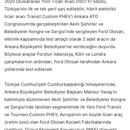
2020 Uluslararası Yılın Ticari Aracı (IVOTY) ödüllü,
Türkiye’nin ilk ve tek yerli şarj edilebilir, hibrit elektrikli
ticari aracı Transit Custom PHEV’i Ankara ATO
Congresium’da gerçekleştirilen Akıllı Şehirler ve
Belediyeler Kongre ve Sergisi’nde sergileyen Ford Otosan,
etkinlik kapsamında test amaçlı olarak 2 adet aracın da
Ankara Büyükşehir Belediyesi’ne verileceğini duyurdu.
Böylece araçlar Ford’un Valensiya, Köln ve Londra
çalışmalarının ardından, Ford Otosan tarafından Ankara
yollarında test edilecek.
Türkiye Cumhuriyeti Cumhurbaşkanlığı himayelerinde,
Ankara Büyükşehir Belediyesi Başkanı Mansur Yavaş’ın
katılımıyla düzenlenen Akıllı Şehirler ve Belediyeler Kongre
ve Sergisi’nde tanıtılan segmentinde ilk Yeni Ford Transit
ve Tourneo Custom PHEV, Avrupa’nın en büyük ticari araç
üretim üssü olan Ford Otosan Kocaeli Fabrikalarında
üretiliyor. Dünya Ekonomik Forumu’nun (WEF) dünyada