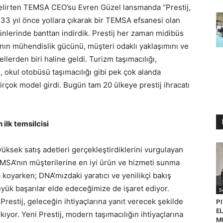
belirten TEMSA CEO’su Evren Güzel lansmanda “Prestij,
33 yıl önce yollara çıkarak bir TEMSA efsanesi olan
 günlerinde banttan indirdik. Prestij her zaman midibüs
nın mühendislik gücünü, müşteri odaklı yaklaşımını ve
lerden biri haline geldi. Turizm taşımacılığı,
, okul otobüsü taşımacılığı gibi pek çok alanda
 birçok model girdi. Bugün tam 20 ülkeye prestij ihracatı
ilk temsilcisi
yüksek satış adetleri gerçekleştirdiklerini vurgulayan
EMSA’nın müşterilerine en iyi ürün ve hizmeti sunma
a koy
arken; DNA’mızdaki yaratıcı ve yenilikçi bakış
ük başarılar elde edeceğimize de işaret ediyor.
S
restij, geleceğin ihtiyaçlarına yanıt verecek şekilde
PI
EL
kıyor. Yeni Prestij, modern taşımacılığın ihtiyaçlarına
M