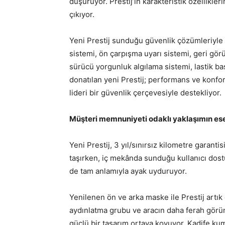
düşürüyor. Prestij’in karakteristik özellikle
çıkıyor.
Yeni Prestij sunduğu güvenlik çözümleriyle d
sistemi, ön çarpışma uyarı sistemi, geri görüş
sürücü yorgunluk algılama sistemi, lastik bas
donatılan yeni Prestij; performans ve konfor
lideri bir güvenlik çerçevesiyle destekliyor.
Müşteri memnuniyeti odaklı yaklaşımın ese
Yeni Prestij, 3 yıl/sınırsız kilometre garant
taşırken, iç mekânda sunduğu kullanıcı dos
de tam anlamıyla ayak uyduruyor.
Yenilenen ön ve arka maske ile Prestij artık
aydınlatma grubu ve aracın daha ferah görün
güçlü bir tasarım ortaya koyuyor. Kadife kum