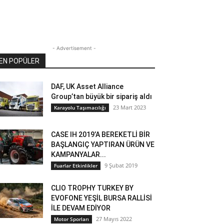
- Advertisement -
EN POPÜLER
DAF, UK Asset Alliance
Group’tan büyük bir sipariş aldı
23 Mart 2023
Karayolu Taşımacılığı
CASE IH 2019’A BEREKETLİ BİR
BAŞLANGIÇ YAPTIRAN ÜRÜN VE
KAMPANYALAR...
9 Şubat 2019
Fuarlar Etkinlikler
CLIO TROPHY TURKEY BY
EVOFONE YEŞİL BURSA RALLİSİ
İLE DEVAM EDİYOR
27 Mayıs 2022
Motor Sporları