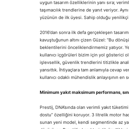
uygun tasarım özelliklerinin yanı sıra; verimli
taşımacılık trendlerine de yanıt veriyor. Ay
yüzünün de ilk üyesi. Sahip olduğu yenilikçi ç
2016’dan sonra ilk defa gerçekleşen tasarım d
kavuştuğunun altını çizen Güzel: “Bu dönüş
beklentilerini önceliklendirmemiz yatıyor. Ye
kullanıcı içgörüleri bizim için yol gösterici 
işlevsellik, güvenlik trendlerini titizlikle a
yansıttık. İhtiyaçlara tam anlamıyla cevap ve
kullanıcı odaklı mühendislik anlayışının en 
Minimum yakıt maksimum performans, sınıfı
Prestij, DNA’sında olan verimli yakıt tüketi
dostu” özelliğini koruyor. 3 litrelik motor
sunan yeni model, kendi segmentinde az yak