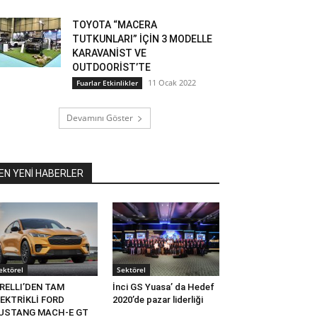
TOYOTA “MACERA
TUTKUNLARI” İÇİN 3 MODELLE
KARAVANİST VE
OUTDOORİST’TE
11 Ocak 2022
Fuarlar Etkinlikler
Devamını Göster
EN YENİ HABERLER
ektörel
Sektörel
RELLI’DEN TAM
İnci GS Yuasa’ da Hedef
EKTRİKLİ FORD
2020’de pazar liderliği
USTANG MACH-E GT