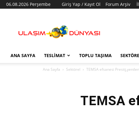
06.08.2026 Perşembe
Giriş Yap / Kayıt Ol
Forum Arşiv
İ
Ulaşım
Dünyası
ANA SAYFA
TESLIMAT
TOPLU TAŞIMA
SEKTÖR
Ana Sayfa
Sektörel
TEMSA efsanesi Prestij,yenilen
TEMSA efs