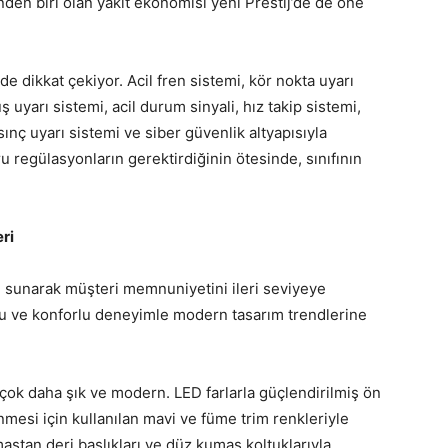
rinden biri olan yakıt ekonomisi yeni Prestij’de de öne
e dikkat çekiyor. Acil fren sistemi, kör nokta uyarı
 uyarı sistemi, acil durum sinyali, hız takip sistemi,
ınç uyarı sistemi ve siber güvenlik altyapısıyla
u regülasyonların gerektirdiğinin ötesinde, sınıfının
ri
isi sunarak müşteri memnuniyetini ileri seviyeye
tu ve konforlu deneyimle modern tasarım trendlerine
 çok daha şık ve modern. LED farlarla güçlendirilmiş ön
mesi için kullanılan mavi ve füme trim renkleriyle
aştan deri başlıkları ve düz kumaş koltuklarıyla