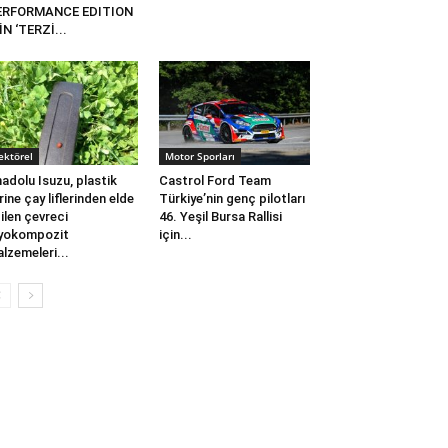
ERFORMANCE EDITION
İN ‘TERZİ...
ektörel
Motor Sporları
adolu Isuzu, plastik
Castrol Ford Team
rine çay liflerinden elde
Türkiye’nin genç pilotları
ilen çevreci
46. Yeşil Bursa Rallisi
yokompozit
için...
lzemeleri...