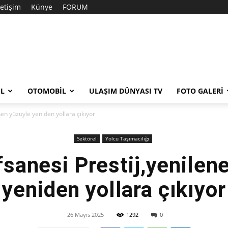
letişim
Künye
FORUM
EL
OTOMOBIL
ULAŞIM DÜNYASI TV
FOTO GALERI
en yüzüyle yeniden yollara çıkıyor
Sektörel
Yolcu Taşımacılığı
anesi Prestij,yenilen
yeniden yollara çıkıyor
26 Mayıs 2025
1292
0