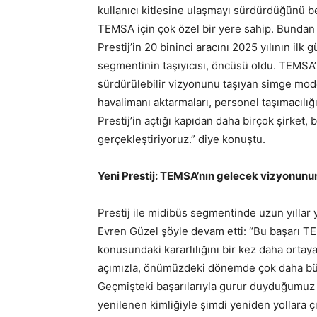
kullanıcı kitlesine ulaşmayı sürdürdüğünü 
TEMSA için çok özel bir yere sahip. Bundan 
Prestij’in 20 bininci aracını 2025 yılının ilk
segmentinin taşıyıcısı, öncüsü oldu. TEMSA’
sürdürülebilir vizyonunu taşıyan simge model
havalimanı aktarmaları, personel taşımacılığı
Prestij’in açtığı kapıdan daha birçok şirket,
gerçekleştiriyoruz.” diye konuştu.
Yeni Prestij: TEMSA’nın gelecek vizyonunun 
Prestij ile midibüs segmentinde uzun yıllar 
Evren Güzel şöyle devam etti: “Bu başarı T
konusundaki kararlılığını bir kez daha ortay
açımızla, önümüzdeki dönemde çok daha büy
Geçmişteki başarılarıyla gurur duyduğumuz P
yenilenen kimliğiyle şimdi yeniden yollara çı