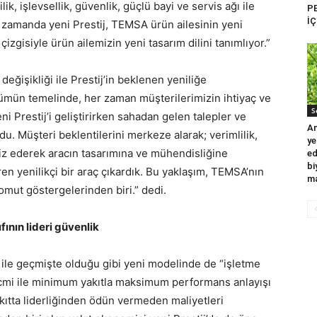
lik, işlevsellik, güvenlik, güçlü bayi ve servis ağı ile
P
İÇ
nı zamanda yeni Prestij, TEMSA ürün ailesinin yeni
izgisiyle ürün ailemizin yeni tasarım dilini tanımlıyor.”
eğişikliği ile Prestij’in beklenen yeniliğe
ümün temelinde, her zaman müşterilerimizin ihtiyaç ve
S
ni Prestij’i geliştirirken sahadan gelen talepler ve
An
oldu. Müşteri beklentilerini merkeze alarak; verimlilik,
ye
naliz ederek aracın tasarımına ve mühendisliğine
ed
bi
ren yenilikçi bir araç çıkardık. Bu yaklaşım, TEMSA’nın
ma
somut göstergelerinden biri.” dedi.
nın lideri güvenlik
mi ile geçmişte olduğu gibi yeni modelinde de “işletme
 hacmi ile minimum yakıtla maksimum performans anlayışı
ıtta liderliğinden ödün vermeden maliyetleri