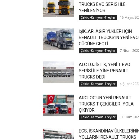
TRUCKS EVO SERİSİ İLE
YENİLENİYOR
16 Mayıs 20
Çekici-Kamyon-Treyler
IŞIKLAR, AĞIR YÜKLERİ İÇİN
RENAULT TRUCKS’IN YENİ EVO
GÜCÜNE GEÇTİ
7 Nisan 202
Çekici-Kamyon-Treyler
ALC LOJİSTİK, YENİ T EVO
SERİSİ İLE YİNE RENAULT
TRUCKS DEDİ
4 Şubat 202
Çekici-Kamyon-Treyler
ARCLOG’UN YENİ RENAULT
TRUCKS T ÇEKİCİLERİ YOLA
ÇIKIYOR
11 Ekim 20
Çekici-Kamyon-Treyler
ECS, İSKANDİNAV ÜLKELERİNİ
YOLLARINI RENAULT TRUCKS