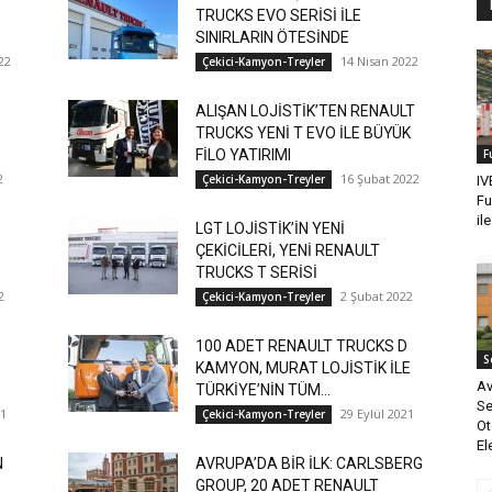
TRUCKS EVO SERİSİ İLE
SINIRLARIN ÖTESİNDE
22
14 Nisan 2022
Çekici-Kamyon-Treyler
ALIŞAN LOJİSTİK’TEN RENAULT
TRUCKS YENİ T EVO İLE BÜYÜK
FİLO YATIRIMI
F
2
16 Şubat 2022
Çekici-Kamyon-Treyler
IV
Fu
il
LGT LOJİSTİK’İN YENİ
ÇEKİCİLERİ, YENİ RENAULT
TRUCKS T SERİSİ
2
2 Şubat 2022
Çekici-Kamyon-Treyler
100 ADET RENAULT TRUCKS D
S
KAMYON, MURAT LOJİSTİK İLE
Av
TÜRKİYE’NİN TÜM...
Se
21
29 Eylül 2021
Çekici-Kamyon-Treyler
Ot
Ele
N
AVRUPA’DA BİR İLK: CARLSBERG
GROUP, 20 ADET RENAULT