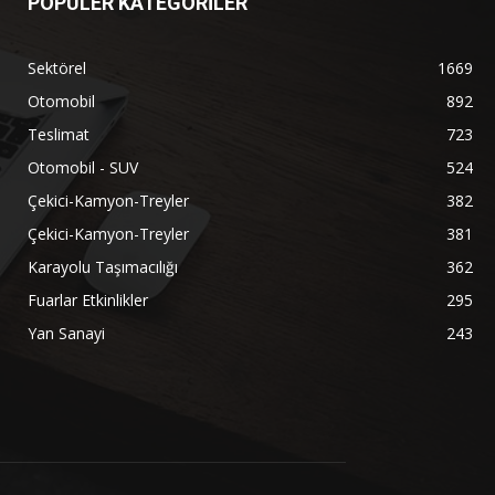
POPÜLER KATEGORİLER
Sektörel
1669
Otomobil
892
Teslimat
723
Otomobil - SUV
524
Çekici-Kamyon-Treyler
382
Çekici-Kamyon-Treyler
381
Karayolu Taşımacılığı
362
Fuarlar Etkinlikler
295
Yan Sanayi
243