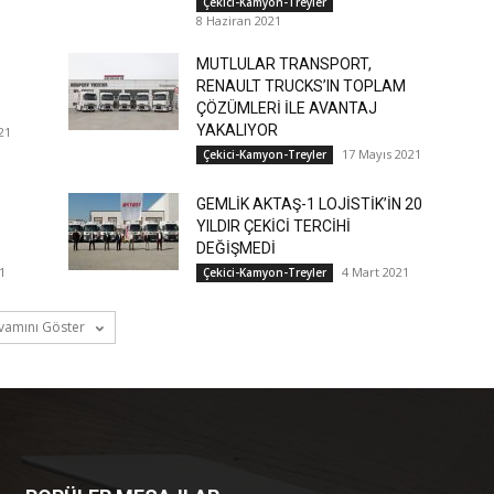
Çekici-Kamyon-Treyler
8 Haziran 2021
MUTLULAR TRANSPORT,
RENAULT TRUCKS’IN TOPLAM
ÇÖZÜMLERİ İLE AVANTAJ
YAKALIYOR
21
17 Mayıs 2021
Çekici-Kamyon-Treyler
GEMLİK AKTAŞ-1 LOJİSTİK’İN 20
YILDIR ÇEKİCİ TERCİHİ
DEĞİŞMEDİ
1
4 Mart 2021
Çekici-Kamyon-Treyler
vamını Göster