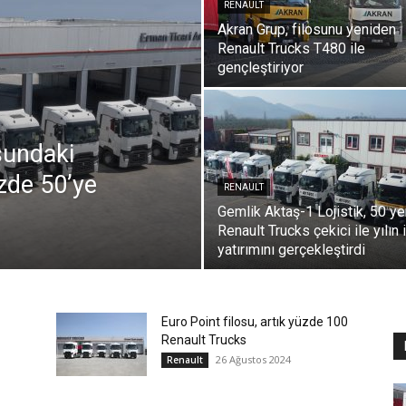
RENAULT
Akran Grup, filosunu yeniden
Renault Trucks T480 ile
gençleştiriyor
sundaki
zde 50’ye
RENAULT
Gemlik Aktaş-1 Lojistik, 50 ye
Renault Trucks çekici ile yılın i
yatırımını gerçekleştirdi
Euro Point filosu, artık yüzde 100
Renault Trucks
26 Ağustos 2024
Renault