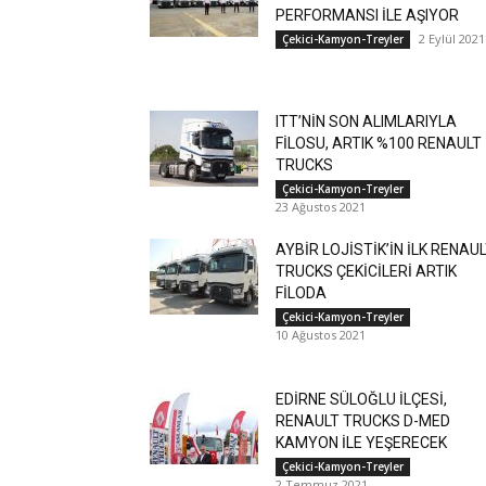
PERFORMANSI İLE AŞIYOR
2 Eylül 2021
Çekici-Kamyon-Treyler
ITT’NİN SON ALIMLARIYLA
FİLOSU, ARTIK %100 RENAULT
TRUCKS
Çekici-Kamyon-Treyler
23 Ağustos 2021
AYBİR LOJİSTİK’İN İLK RENAU
TRUCKS ÇEKİCİLERİ ARTIK
FİLODA
Çekici-Kamyon-Treyler
10 Ağustos 2021
EDİRNE SÜLOĞLU İLÇESİ,
RENAULT TRUCKS D-MED
KAMYON İLE YEŞERECEK
Çekici-Kamyon-Treyler
2 Temmuz 2021