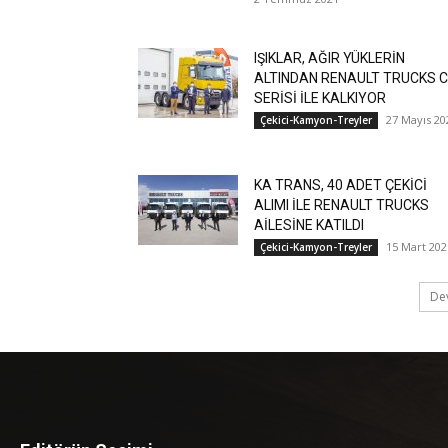
IŞIKLAR, AĞIR YÜKLERİN
ALTINDAN RENAULT TRUCKS C
SERİSİ İLE KALKIYOR
27 Mayıs 20
Çekici-Kamyon-Treyler
KA TRANS, 40 ADET ÇEKİCİ
ALIMI İLE RENAULT TRUCKS
AİLESİNE KATILDI
15 Mart 202
Çekici-Kamyon-Treyler
De