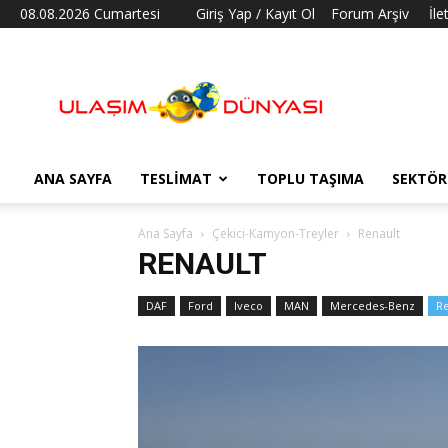
08.08.2026 Cumartesi
Giriş Yap / Kayıt Ol
Forum Arşiv
İle
Ulaşım
Dünyası
ANA SAYFA
TESLIMAT
TOPLU TAŞIMA
SEKTÖR
Ana Sayfa
Çekici-Kamyon-Treyler
Renault
RENAULT
DAF
Ford
Iveco
MAN
Mercedes-Benz
Re