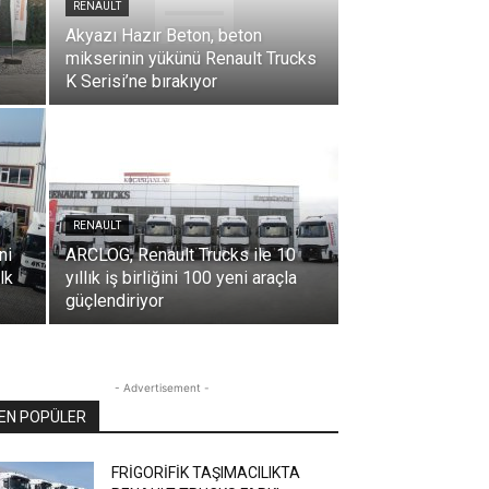
RENAULT
Akyazı Hazır Beton, beton
mikserinin yükünü Renault Trucks
K Serisi’ne bırakıyor
RENAULT
ni
ARCLOG, Renault Trucks ile 10
lk
yıllık iş birliğini 100 yeni araçla
güçlendiriyor
- Advertisement -
EN POPÜLER
FRİGORİFİK TAŞIMACILIKTA