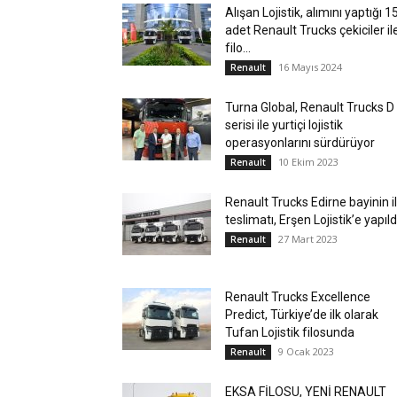
Alışan Lojistik, alımını yaptığı 1
adet Renault Trucks çekiciler il
filo...
16 Mayıs 2024
Renault
Turna Global, Renault Trucks D
serisi ile yurtiçi lojistik
operasyonlarını sürdürüyor
10 Ekim 2023
Renault
Renault Trucks Edirne bayinin i
teslimatı, Erşen Lojistik’e yapıld
27 Mart 2023
Renault
Renault Trucks Excellence
Predict, Türkiye’de ilk olarak
Tufan Lojistik filosunda
9 Ocak 2023
Renault
EKSA FİLOSU, YENİ RENAULT