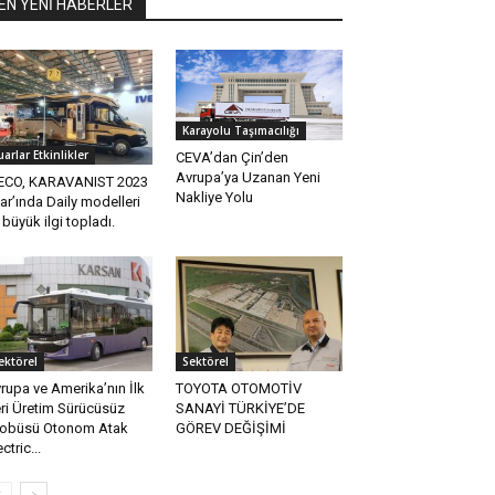
EN YENİ HABERLER
Karayolu Taşımacılığı
uarlar Etkinlikler
CEVA’dan Çin’den
Avrupa’ya Uzanan Yeni
ECO, KARAVANIST 2023
Nakliye Yolu
ar’ında Daily modelleri
e büyük ilgi topladı.
ektörel
Sektörel
rupa ve Amerika’nın İlk
TOYOTA OTOMOTİV
ri Üretim Sürücüsüz
SANAYİ TÜRKİYE’DE
obüsü Otonom Atak
GÖREV DEĞİŞİMİ
ctric...