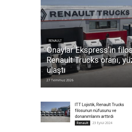
RENAULT
Onaylar Ekspress’in filo
Renault Trucks oranı, yü
ulaştı
27 Temmuz 2026
ITT Lojistik, Renault Trucks
filosunun nüfusunu ve
donanımlarını arttırdı
23 Eylül 2024
Renault