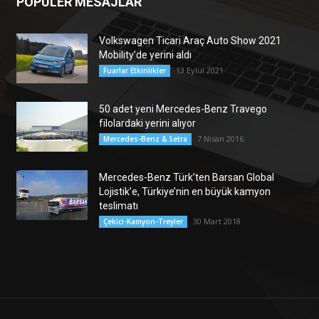
POPÜLER MESAJLAR
Volkswagen Ticari Araç Auto Show 2021
Mobility’de yerini aldı
13 Eylül 2021
Fuarlar Etkinlikler
50 adet yeni Mercedes-Benz Travego
filolardaki yerini alıyor
7 Nisan 2016
Mercedes-Benz & Setra
Mercedes-Benz Türk’ten Barsan Global
Lojistik’e, Türkiye’nin en büyük kamyon
teslimatı
30 Mart 2018
Çekici-Kamyon-Treyler