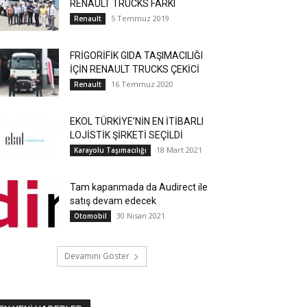
RENAULT TRUCKS FARKI
5 Temmuz 2019
Renault
FRİGORİFİK GIDA TAŞIMACILIĞI
İÇİN RENAULT TRUCKS ÇEKİCİ
16 Temmuz 2020
Renault
EKOL TÜRKİYE’NİN EN İTİBARLI
LOJİSTİK ŞİRKETİ SEÇİLDİ
18 Mart 2021
Karayolu Taşımacılığı
Tam kapanmada da Audirect ile
satış devam edecek
30 Nisan 2021
Otomobil
Devamını Göster