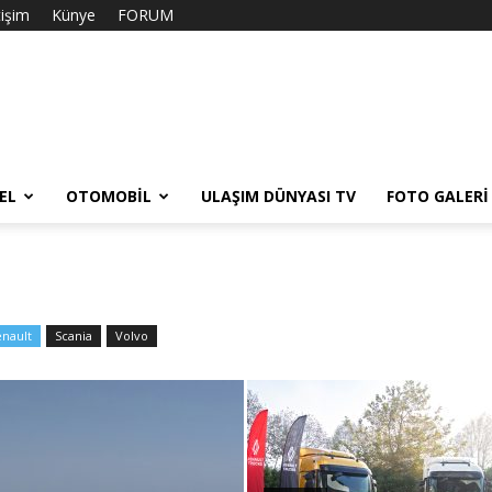
tişim
Künye
FORUM
EL
OTOMOBIL
ULAŞIM DÜNYASI TV
FOTO GALERI
nault
Scania
Volvo