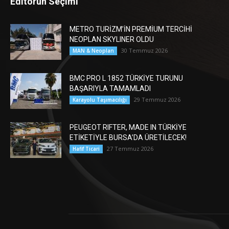
Editörün Seçimi
METRO TURİZM’İN PREMİUM TERCİHİ
NEOPLAN SKYLINER OLDU
30 Temmuz 2026
MAN & Neoplan
BMC PRO L 1852 TÜRKİYE TURUNU
BAŞARIYLA TAMAMLADI
29 Temmuz 2026
Karayolu Taşımacılığı
PEUGEOT RIFTER, MADE IN TÜRKİYE
ETİKETİYLE BURSA’DA ÜRETİLECEK!
27 Temmuz 2026
Hafif Ticari