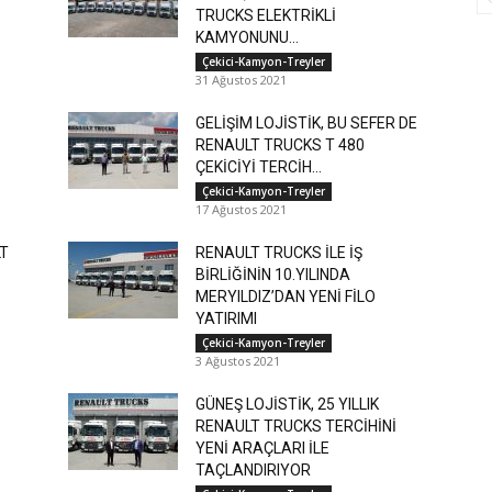
TRUCKS ELEKTRİKLİ
KAMYONUNU...
Çekici-Kamyon-Treyler
31 Ağustos 2021
GELİŞİM LOJİSTİK, BU SEFER DE
RENAULT TRUCKS T 480
ÇEKİCİYİ TERCİH...
Çekici-Kamyon-Treyler
17 Ağustos 2021
LT
RENAULT TRUCKS İLE İŞ
BİRLİĞİNİN 10.YILINDA
MERYILDIZ’DAN YENİ FİLO
YATIRIMI
Çekici-Kamyon-Treyler
3 Ağustos 2021
GÜNEŞ LOJİSTİK, 25 YILLIK
RENAULT TRUCKS TERCİHİNİ
YENİ ARAÇLARI İLE
TAÇLANDIRIYOR