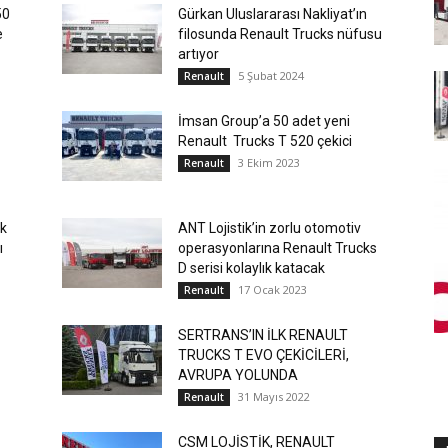
50
Gürkan Uluslararası Nakliyat’ın
e
filosunda Renault Trucks nüfusu
artıyor
5 Şubat 2024
Renault
İmsan Group’a 50 adet yeni
Renault Trucks T 520 çekici
3 Ekim 2023
Renault
lk
ANT Lojistik’in zorlu otomotiv
ı
operasyonlarına Renault Trucks
D serisi kolaylık katacak
17 Ocak 2023
Renault
SERTRANS’IN İLK RENAULT
TRUCKS T EVO ÇEKİCİLERİ,
AVRUPA YOLUNDA
31 Mayıs 2022
Renault
CSM LOJİSTİK, RENAULT