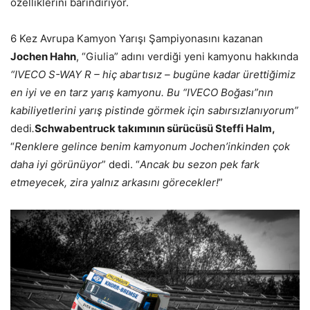
özelliklerini barındırıyor.
6 Kez Avrupa Kamyon Yarışı Şampiyonasını kazanan
Jochen Hahn
, “Giulia” adını verdiği yeni kamyonu hakkında
“IVECO S-WAY R – hiç abartısız – bugüne kadar ürettiğimiz
en iyi ve en tarz yarış kamyonu. Bu “IVECO Boğası”nın
kabiliyetlerini yarış pistinde görmek için sabırsızlanıyorum”
dedi
.
Schwabentruck takımının sürücüsü Steffi Halm,
“
Renklere gelince benim kamyonum Jochen’inkinden çok
daha iyi görünüyor
” dedi. “
Ancak bu sezon pek fark
etmeyecek, zira yalnız arkasını görecekler!
”