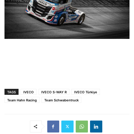
TAGS
IVECO
IVECO S-WAY R
IVECO Türkiye
Team Hahn Racing
Team Schwabentruck