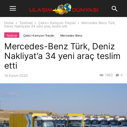
Home
Teslimat
Çekici-Kamyon-Treyler
Mercedes-Benz Türk,
Deniz Nakliyat’a 34 yeni araç teslim etti
Teslimat
Çekici-Kamyon-Treyler
Mercedes-Benz
Mercedes-Benz Türk, Deniz
Nakliyat’a 34 yeni araç teslim
etti
1963
0
16 Kasım 2020