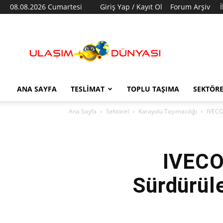
08.08.2026 Cumartesi
Giriş Yap / Kayıt Ol
Forum Arşiv
Ulaşım
Dünyası
ANA SAYFA
TESLIMAT
TOPLU TAŞIMA
SEKTÖR
Ana Sayfa
Sektörel
Karayolu Taşımacılığı
IVECO
IVECO
Sürdürül