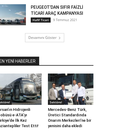
PEUGEOT’DAN SIFIR FAİZLİ
TİCARİ ARAÇ KAMPANYASI
9 Temmuz 2021
Hafif Ticari
Devamını Göster
EN YENİ HABERLER
ektörel
Sektörel
rsan’ın Hidrojenli
Mercedes-Benz Türk,
obüsü e-ATA’yı
Üretici Standardında
rkiye’de İlk Kez
Onarım Merkezleri’ne bir
ziantepliler Test Etti!
yenisini daha ekledi