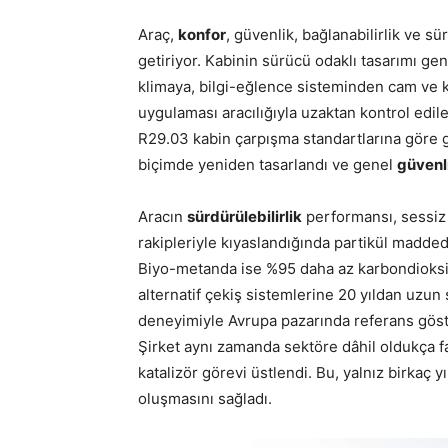
Araç,
konfor
, güvenlik, bağlanabilirlik ve sü
getiriyor. Kabinin sürücü odaklı tasarımı ge
klimaya, bilgi-eğlence sisteminden cam ve 
uygulaması aracılığıyla uzaktan kontrol edil
R29.03 kabin çarpışma standartlarına göre 
biçimde yeniden tasarlandı ve genel
güvenl
Aracın
sürdürülebilirlik
performansı, sessiz ç
rakipleriyle kıyaslandığında partikül maddede
Biyo-metanda ise %95 daha az karbondioksi
alternatif çekiş sistemlerine 20 yıldan uzu
deneyimiyle Avrupa pazarında referans göste
Şirket aynı zamanda sektöre dâhil oldukça fa
katalizör görevi üstlendi. Bu, yalnız birkaç 
oluşmasını sağladı.