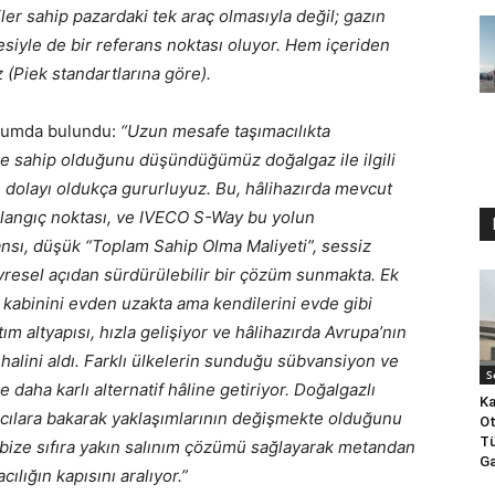
r sahip pazardaki tek araç olmasıyla değil; gazın
mesiyle de bir referans noktası oluyor. Hem içeriden
(Piek standartlarına göre).
rumda bulundu:
“Uzun mesafe taşımacılıkta
ole sahip olduğunu düşündüğümüz doğalgaz ile ilgili
 dolayı oldukça gururluyuz. Bu, hâlihazırda mevcut
aşlangıç noktası, ve IVECO S-Way bu yolun
sı, düşük “Toplam Sahip Olma Maliyeti”, sessiz
evresel açıdan sürdürülebilir bir çözüm sunmakta. Ek
 kabinini evden uzakta ama kendilerini evde gibi
m altyapısı, hızla gelişiyor ve hâlihazırda Avrupa’nın
 halini aldı. Farklı ülkelerin sunduğu sübvansiyon ve
S
e daha karlı alternatif hâline getiriyor. Doğalgazlı
Ka
acılara bakarak yaklaşımlarının değişmekte olduğunu
Ot
Tü
ize sıfıra yakın salınım çözümü sağlayarak metandan
Ga
ılığın kapısını aralıyor.”