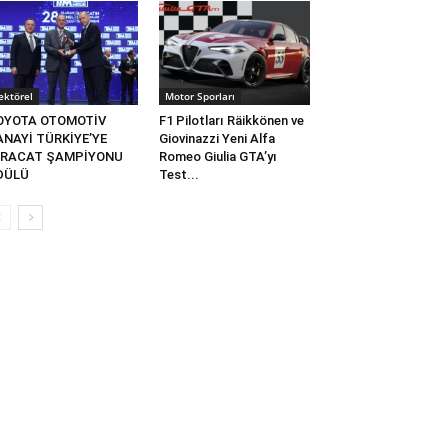
ektörel
Motor Sporları
OYOTA OTOMOTİV
F1 Pilotları Räikkönen ve
ANAYİ TÜRKİYE’YE
Giovinazzi Yeni Alfa
HRACAT ŞAMPİYONU
Romeo Giulia GTA’yı
DÜLÜ
Test...