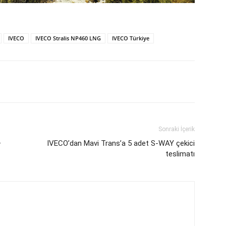
IVECO
IVECO Stralis NP460 LNG
IVECO Türkiye
Sonraki İçerik
+
IVECO’dan Mavi Trans’a 5 adet S-WAY çekici
teslimatı