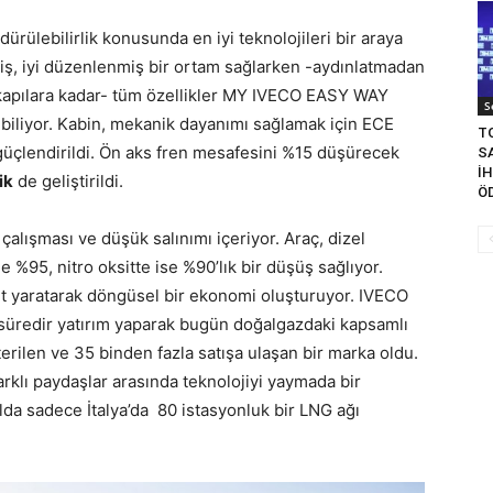
rdürülebilirlik konusunda en iyi teknolojileri bir araya
niş, iyi düzenlenmiş bir ortam sağlarken -aydınlatmadan
kapılara kadar- tüm özellikler MY IVECO EASY WAY
S
ebiliyor. Kabin, mekanik dayanımı sağlamak için ECE
T
güçlendirildi. Ön aks fren mesafesini %15 düşürecek
S
İ
ik
de geliştirildi.
Ö
alışması ve düşük salınımı içeriyor. Araç, dizel
 %95, nitro oksitte ise %90’lık bir düşüş sağlıyor.
t yaratarak döngüsel bir ekonomi oluşturuyor. IVECO
n süredir yatırım yaparak bugün doğalgazdaki kapsamlı
rilen ve 35 binden fazla satışa ulaşan bir marka oldu.
rklı paydaşlar arasında teknolojiyi yaymada bir
yılda sadece İtalya’da 80 istasyonluk bir LNG ağı