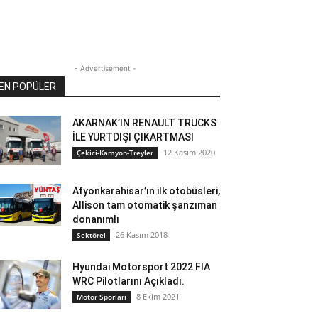
- Advertisement -
EN POPÜLER
AKARNAK’IN RENAULT TRUCKS
İLE YURTDIŞI ÇIKARTMASI
12 Kasım 2020
Çekici-Kamyon-Treyler
Afyonkarahisar’ın ilk otobüsleri,
Allison tam otomatik şanzıman
donanımlı
26 Kasım 2018
Sektörel
Hyundai Motorsport 2022 FIA
WRC Pilotlarını Açıkladı.
8 Ekim 2021
Motor Sporları