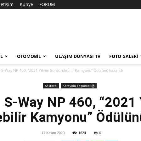
İletişim
Künye
FORUM
EL
OTOMOBIL
ULAŞIM DÜNYASI TV
FOTO GALERI
 S-Way NP 460, “2021 Yılının Sürdürülebilir Kamyonu” Ödülünü kazandı
Sektörel
Karayolu Taşımacılığı
 S-Way NP 460, “2021 Y
ebilir Kamyonu” Ödülün
17 Kasım 2020
1624
0