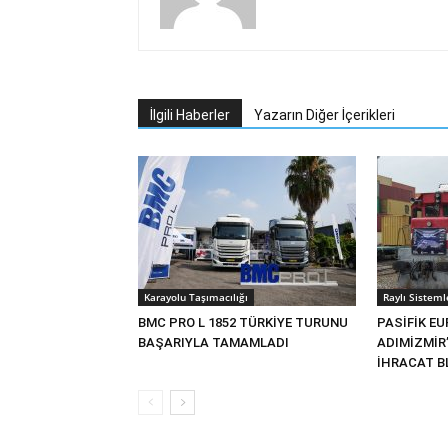
İlgili Haberler
Yazarın Diğer İçerikleri
Karayolu Taşımacılığı
Raylı Sisteml
BMC PRO L 1852 TÜRKİYE TURUNU
PASİFİK EU
BAŞARIYLA TAMAMLADI
ADIMİZMİR
İHRACAT BL