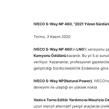
IVECO S-Way NP 460, “2021 Yılının Sürdür
Torino, 3 Kasım 2020
IVECO S-Way NP 460
’ın
LNG
’li versiyonu ç
Kamyonu Ödülünü
kazandı. Bu yıl 5.si sunu
veriliyor. Kazananlar, profesyonel gazetecil
geliştirdiği Sürdürülebilirlik Endeksine göre 
IVECO S-Way NP(Natural Power)
, IVECO’n
deneyimi ile ulaştığı en yüksek nokta
Vado e Torno Editör Yardımcısı Maurizio C
uzun menzil alternatif çekişli araçlarda üret