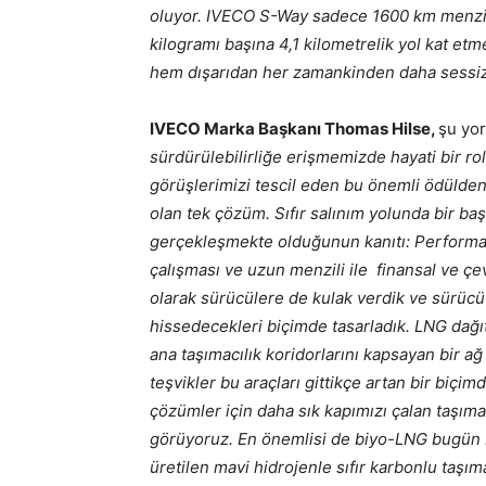
oluyor. IVECO S-Way sadece 1600 km menzile
kilogramı başına 4,1 kilometrelik yol kat et
hem dışarıdan her zamankinden daha sessiz 
IVECO Marka Başkanı Thomas Hilse,
şu yo
sürdürülebilirliğe erişmemizde hayati bir r
görüşlerimizi tescil eden bu önemli ödülden
olan tek çözüm. Sıfır salınım yolunda bir b
gerçekleşmekte olduğunun kanıtı: Performan
çalışması ve uzun menzili ile finansal ve ç
olarak sürücülere de kulak verdik ve sürücü
hissedecekleri biçimde tasarladık. LNG dağıtı
ana taşımacılık koridorlarını kapsayan bir ağ
teşvikler bu araçları gittikçe artan bir biçimd
çözümler için daha sık kapımızı çalan taşım
görüyoruz. En önemlisi de biyo-LNG bugün b
üretilen mavi hidrojenle sıfır karbonlu taşımac