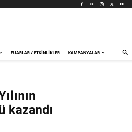
FUARLAR / ETKINLIKLER
KAMPANYALAR
ılının
ü kazandı