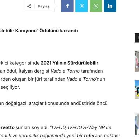
Paylaş
ülebilir Kamyonu” Ödülünü kazandı
ekici kategorisinde
2021 Yılının Sürdürülebilir
lan ödül, İtalyan dergisi
Vado e Torno
tarafından
erden oluşan bir jüri tarafından
Vado e Torno
’nun
seçiliyor.
un doğalgazlı araçlar konusunda endüstiride öncü
ervetto
şunları söyledi: “
IVECO, IVECO S-Way NP ile
kenlik ve verimlilik bağlamında yeni bir referans noktası