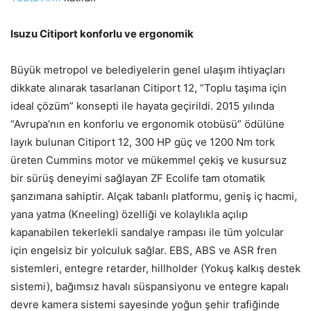
Isuzu Citiport konforlu ve ergonomik
Büyük metropol ve belediyelerin genel ulaşım ihtiyaçları
dikkate alınarak tasarlanan Citiport 12, “Toplu taşıma için
ideal çözüm” konsepti ile hayata geçirildi. 2015 yılında
“Avrupa’nın en konforlu ve ergonomik otobüsü” ödülüne
layık bulunan Citiport 12, 300 HP güç ve 1200 Nm tork
üreten Cummins motor ve mükemmel çekiş ve kusursuz
bir sürüş deneyimi sağlayan ZF Ecolife tam otomatik
şanzımana sahiptir. Alçak tabanlı platformu, geniş iç hacmi,
yana yatma (Kneeling) özelliği ve kolaylıkla açılıp
kapanabilen tekerlekli sandalye rampası ile tüm yolcular
için engelsiz bir yolculuk sağlar. EBS, ABS ve ASR fren
sistemleri, entegre retarder, hillholder (Yokuş kalkış destek
sistemi), bağımsız havalı süspansiyonu ve entegre kapalı
devre kamera sistemi sayesinde yoğun şehir trafiğinde