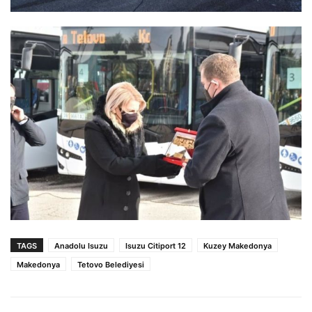
TAGS
Anadolu Isuzu
Isuzu Citiport 12
Kuzey Makedonya
Makedonya
Tetovo Belediyesi