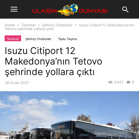
Home
Teslimat
Şehiriçi Otobüsler
Isuzu Citiport 12 Makedonya’nın
Tetovo şehrinde yollara çıktı
Teslimat
Şehiriçi Otobüsler
Toplu Taşıma
Isuzu Citiport 12
Makedonya’nın Tetovo
şehrinde yollara çıktı
2447
0
28 Ocak 2021