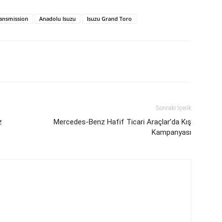
ransmission
Anadolu Isuzu
Isuzu Grand Toro
Sonraki İçerik
z
Mercedes-Benz Hafif Ticari Araçlar’da Kış
Kampanyası