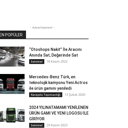
- Advertisement -
EN POPÜLER
“Otoshops Nakit” İle Aracını
Anında Sat, Değerinde Sat
18 Kasım 2022
Sektörel
Mercedes-Benz Türk, en
teknolojik kamyonu Yeni Actros
ile ürün gamını yeniledi
13 Şubat 2020
Karayolu Taşımacılığı
2024 YILINATAMAMI YENİLENEN
ÜRÜN GAMI VE YENİ LOGOSU İLE
GİRİYOR
29 Kasım 2023
Sektörel