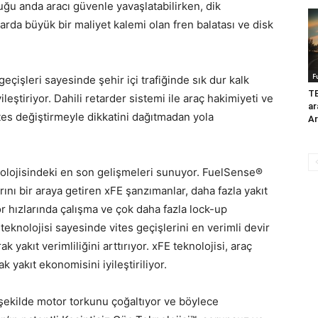
duğu anda aracı güvenle yavaşlatabilirken, dik
rda büyük bir maliyet kalemi olan fren balatası ve disk
F
geçişleri sayesinde şehir içi trafiğinde sık dur kalk
T
eştiriyor. Dahili retarder sistemi ile araç hakimiyeti ve
ar
vites değiştirmeyle dikkatini dağıtmadan yola
Ar
knolojisindeki en son gelişmeleri sunuyor. FuelSense®
arını bir araya getiren xFE şanzımanlar, daha fazla yakıt
 hızlarında çalışma ve çok daha fazla lock-up
knolojisi sayesinde vites geçişlerini en verimli devir
k yakıt verimliliğini arttırıyor. xFE teknolojisi, araç
 yakıt ekonomisini iyileştiriliyor.
r şekilde motor torkunu çoğaltıyor ve böylece