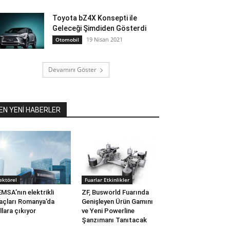
Toyota bZ4X Konsepti ile
Geleceği Şimdiden Gösterdi
19 Nisan 2021
Otomobil
Devamını Göster
EN YENİ HABERLER
ektörel
Fuarlar Etkinlikler
MSA’nın elektrikli
ZF, Busworld Fuarında
açları Romanya’da
Genişleyen Ürün Gamını
llara çıkıyor
ve Yeni Powerline
Şanzımanı Tanıtacak