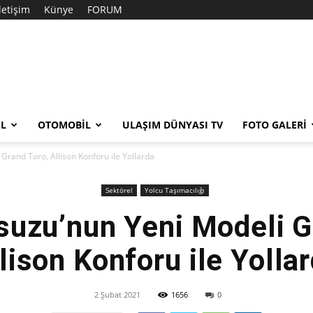
İletişim
Künye
FORUM
EL
OTOMOBIL
ULAŞIM DÜNYASI TV
FOTO GALERI
Grand Toro, Allison Konforu ile Yollarda
Sektörel
Yolcu Taşımacılığı
suzu’nun Yeni Modeli G
lison Konforu ile Yolla
2 Şubat 2021
1656
0