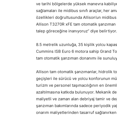
ve tarihi bölgelerde yüksek manevra kabiliy
sağlamaları ile midibus sınıfı araçlar, her a
özellikleri doğrultusunda Allison’un midibus 
Allison T3270R xFE tam otomatik şanzıman 
talep göreceğine inanıyoruz” diye belirtiyor.
8.5 metrelik uzunluğa, 35 kişilik yolcu kap
Cummins ISB Euro 6 motora sahip Grand Toro, 
tam otomatik şanzıman donanımı ile sunulu
Allison tam otomatik şanzımanlar, hidrolik t
geçişleri ile sürücü ve yolcu konforunun m
turizm ve personel taşımacılığının en önemli
azaltılmasına katkıda bulunuyor. Mekanik deb
maliyetli ve zaman alan debriyaj tamir ve değ
şanzıman bakımlarında sadece periyodik yağ 
onarım maliyetlerinden tasarruf sağlanırken a