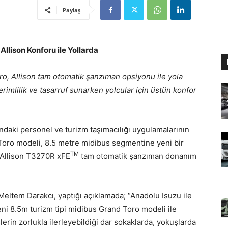
Paylaş
llison Konforu ile Yollarda
ro, Allison tam otomatik şanzıman opsiyonu ile yola
imlilik ve tasarruf sunarken yolcular için üstün konfor
daki personel ve turizm taşımacılığı uygulamalarının
d Toro modeli, 8.5 metre midibus segmentine yeni bir
TM
lı Allison T3270R xFE
tam otomatik şanzıman donanım
eltem Darakcı, yaptığı açıklamada; “Anadolu Isuzu ile
yeni 8.5m turizm tipi midibus Grand Toro modeli ile
erin zorlukla ilerleyebildiği dar sokaklarda, yokuşlarda