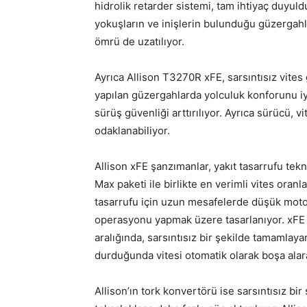
hidrolik retarder sistemi, tam ihtiyaç duyul
yokuşların ve inişlerin bulunduğu güzergahla
ömrü de uzatılıyor.
Ayrıca Allison T3270R xFE, sarsıntısız vites 
yapılan güzergahlarda yolculuk konforunu iyil
sürüş güvenliği arttırılıyor. Ayrıca sürücü, 
odaklanabiliyor.
Allison xFE şanzımanlar, yakıt tasarrufu te
Max paketi ile birlikte en verimli vites oranl
tasarrufu için uzun mesafelerde düşük motor
operasyonu yapmak üzere tasarlanıyor. xFE te
aralığında, sarsıntısız bir şekilde tamamlayara
durduğunda vitesi otomatik olarak boşa alarak
Allison’ın tork konvertörü ise sarsıntısız bi