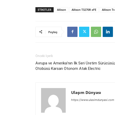
ETIKETLER
Allison
Allison T3270R xFE
Allison T
Paylaş
Önceki İçerik
Avrupa ve Amerika’nın İlk Seri Üretim Sürücüsü
Otobüsü Karsan Otonom Atak Electric
Ulaşım Dünyası
https://www.ulasimdunyasi.com