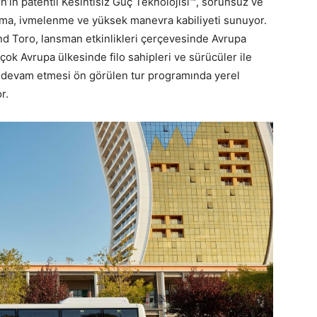
son’ın patentli Kesintisiz Güç Teknolojisi™, sorunsuz ve
lanma, ivmelenme ve yüksek manevra kabiliyeti sunuyor.
d Toro, lansman etkinlikleri çerçevesinde Avrupa
çok Avrupa ülkesinde filo sahipleri ve sürücüler ile
r devam etmesi ön görülen tur programında yerel
r.