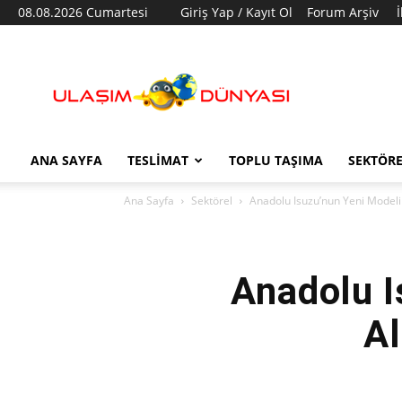
08.08.2026 Cumartesi
Giriş Yap / Kayıt Ol
Forum Arşiv
Ulaşım
Dünyası
ANA SAYFA
TESLIMAT
TOPLU TAŞIMA
SEKTÖR
Ana Sayfa
Sektörel
Anadolu Isuzu’nun Yeni Modeli 
Anadolu I
Al