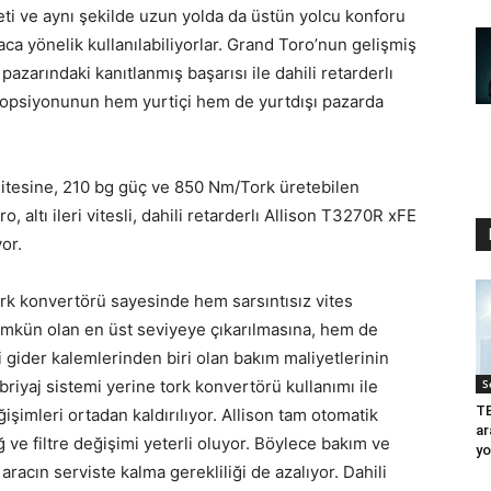
eti ve aynı şekilde uzun yolda da üstün yolcu konforu
maca yönelik kullanılabiliyorlar. Grand Toro’nun gelişmiş
pazarındaki kanıtlanmış başarısı ile dahili retarderlı
opsiyonunun hem yurtiçi hem de yurtdışı pazarda
asitesine, 210 bg güç ve 850 Nm/Tork üretebilen
altı ileri vitesli, dahili retarderlı Allison T3270R xFE
yor.
ork konvertörü sayesinde hem sarsıntısız vites
ümkün olan en üst seviyeye çıkarılmasına, hem de
 gider kalemlerinden biri olan bakım maliyetlerinin
riyaj sistemi yerine tork konvertörü kullanımı ile
S
TE
işimleri ortadan kaldırılıyor. Allison tam otomatik
ar
ve filtre değişimi yeterli oluyor. Böylece bakım ve
yo
racın serviste kalma gerekliliği de azalıyor. Dahili