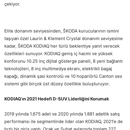
çekiyor.
Elite donanım seviyesinden, ŠKODA kurucularının ismini
taşıyan özel Laurin & Klement Crystal donanım seviyesine
kadar, ŠKODA KODIAQ her türlü beklentiye yanıt verecek
özellikleri sunuyor. KODIAQ geniş iç hacmi ve yüksek
konforunu 10.25 inç dijital gösterge paneli, 8 yeni bağlantı
teknolojileri, 8 inç multimedya ekranı, elektrikli bagaj
kapağı, dinamik şasi kontrolü ve 10 hoparlörlü Canton ses
sistemi gibi birçok üst düzey özellikle buluşturuyor.
KODIAQ’ın 2021 Hedefi D-SUV Liderliğini Korumak
2019 yılında 1.675 adet ve 2020 yılında 1.881 adetlik satış
performansı ile segmentinde lider olan KODIAQ, 2021’e de
hızlı bir giriş yaptı. Ocak ve Şubat aylarında toplam 227