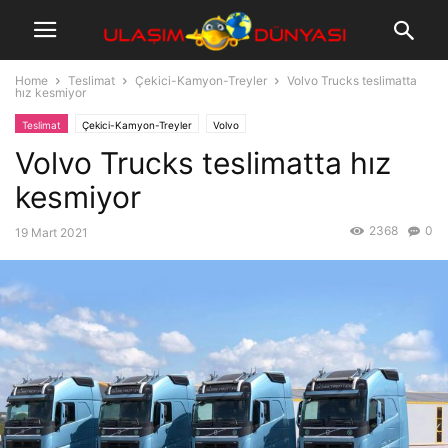
Home
Teslimat
Çekici-Kamyon-Treyler
Volvo Trucks teslimatta
hız kesmiyor
Teslimat
Çekici-Kamyon-Treyler
Volvo
Volvo Trucks teslimatta hız
kesmiyor
2368
0
19 Mart 2021