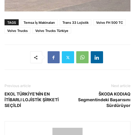
TAGS
Temsa İş Makinaları
Trans 33 Lojistik
Volvo FH 500 TC
Volvo Trucks
Volvo Trucks Türkiye
Previous article
Next article
EKOL TÜRKİYE’NİN EN
ŠKODA KODIAQ
İTİBARLI LOJİSTİK ŞİRKETİ
Segmentindeki Başarısını
SEÇİLDİ
Sürdürüyor