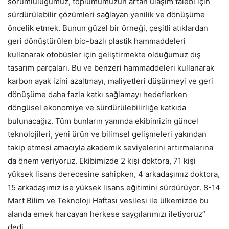
sorumluluğumuz, toplumumuzun artan ulaşım talebi için
sürdürülebilir çözümleri sağlayan yenilik ve dönüşüme
öncelik etmek. Bunun güzel bir örneği, çeşitli atıklardan
geri dönüştürülen bio-bazlı plastik hammaddeleri
kullanarak otobüsler için geliştirmekte olduğumuz dış
tasarım parçaları. Bu ve benzeri hammaddeleri kullanarak
karbon ayak izini azaltmayı, maliyetleri düşürmeyi ve geri
dönüşüme daha fazla katkı sağlamayı hedeflerken
döngüsel ekonomiye ve sürdürülebilirliğe katkıda
bulunacağız. Tüm bunların yanında ekibimizin güncel
teknolojileri, yeni ürün ve bilimsel gelişmeleri yakından
takip etmesi amacıyla akademik seviyelerini artırmalarına
da önem veriyoruz. Ekibimizde 2 kişi doktora, 71 kişi
yüksek lisans derecesine sahipken, 4 arkadaşımız doktora,
15 arkadaşımız ise yüksek lisans eğitimini sürdürüyor. 8-14
Mart Bilim ve Teknoloji Haftası vesilesi ile ülkemizde bu
alanda emek harcayan herkese saygılarımızı iletiyoruz”
dedi.