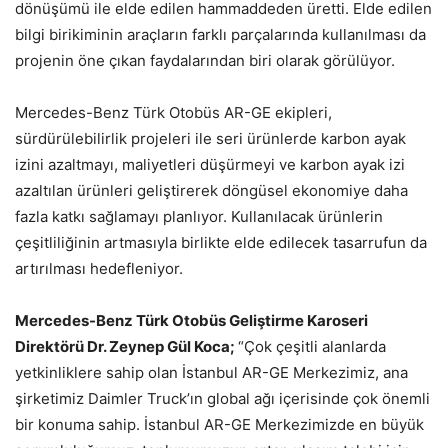
dönüşümü ile elde edilen hammaddeden üretti. Elde edilen
bilgi birikiminin araçların farklı parçalarında kullanılması da
projenin öne çıkan faydalarından biri olarak görülüyor.
Mercedes-Benz Türk Otobüs AR-GE ekipleri,
sürdürülebilirlik projeleri ile seri ürünlerde karbon ayak
izini azaltmayı, maliyetleri düşürmeyi ve karbon ayak izi
azaltılan ürünleri geliştirerek döngüsel ekonomiye daha
fazla katkı sağlamayı planlıyor. Kullanılacak ürünlerin
çeşitliliğinin artmasıyla birlikte elde edilecek tasarrufun da
artırılması hedefleniyor.
Mercedes-Benz Türk Otobüs Geli
ş
tirme Karoseri
Direkt
ö
r
ü
Dr. Zeynep G
ü
l Koca;
“Çok çeşitli alanlarda
yetkinliklere sahip olan İstanbul AR-GE Merkezimiz, ana
şirketimiz Daimler Truck’ın global ağı içerisinde çok önemli
bir konuma sahip. İstanbul AR-GE Merkezimizde en büyük