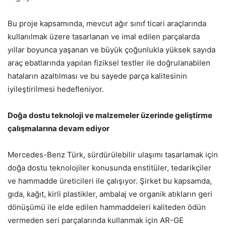
Bu proje kapsamında, mevcut ağır sınıf ticari araçlarında
kullanılmak üzere tasarlanan ve imal edilen parçalarda
yıllar boyunca yaşanan ve büyük çoğunlukla yüksek sayıda
araç ebatlarında yapılan fiziksel testler ile doğrulanabilen
hataların azaltılması ve bu sayede parça kalitesinin
iyileştirilmesi hedefleniyor.
Do
ğ
a dostu teknoloji ve malzemeler üzerinde geli
ş
tirme
ç
al
ı
ş
malar
ı
na devam ediyor
Mercedes-Benz Türk, sürdürülebilir ulaşımı tasarlamak için
doğa dostu teknolojiler konusunda enstitüler, tedarikçiler
ve hammadde üreticileri ile çalışıyor. Şirket bu kapsamda,
gıda, kağıt, kirli plastikler, ambalaj ve organik atıkların geri
dönüşümü ile elde edilen hammaddeleri kaliteden ödün
vermeden seri parçalarında kullanmak için AR-GE