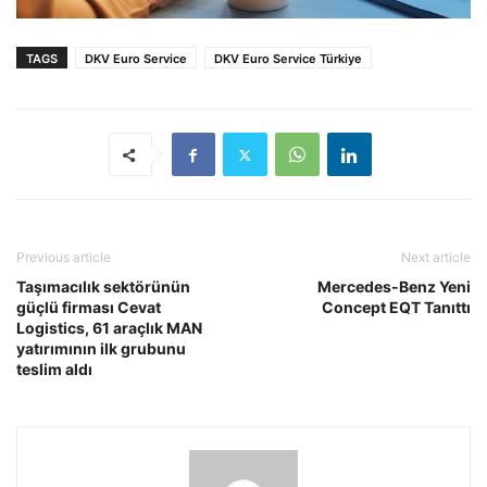
TAGS
DKV Euro Service
DKV Euro Service Türkiye
Previous article
Next article
Taşımacılık sektörünün
Mercedes-Benz Yeni
güçlü firması Cevat
Concept EQT Tanıttı
Logistics, 61 araçlık MAN
yatırımının ilk grubunu
teslim aldı