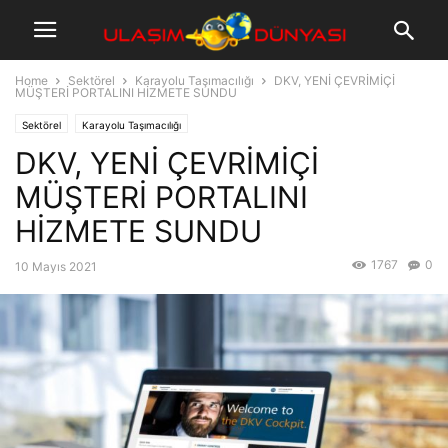
Home
Sektörel
Karayolu Taşımacılığı
DKV, YENİ ÇEVRİMİÇİ
MÜŞTERİ PORTALINI HİZMETE SUNDU
Sektörel
Karayolu Taşımacılığı
DKV, YENİ ÇEVRİMİÇİ
MÜŞTERİ PORTALINI
HİZMETE SUNDU
1767
0
10 Mayıs 2021